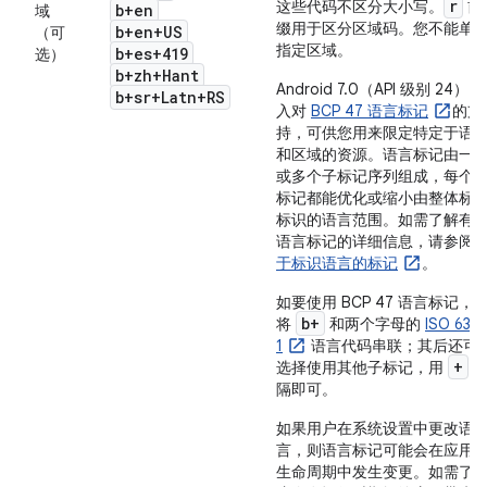
r
这些代码不区分大小写。
前
b+en
域
缀用于区分区域码。您不能单
b+en+US
（可
指定区域。
b+es+419
选）
b+zh+Hant
Android 7.0（API 级别 24）引
b+sr+Latn+RS
入对
BCP 47 语言标记
的支
持，可供您用来限定特定于语
和区域的资源。语言标记由一
或多个子标记序列组成，每个
标记都能优化或缩小由整体标
标识的语言范围。如需了解有
语言标记的详细信息，请参阅
于标识语言的标记
。
如要使用 BCP 47 语言标记，
b+
将
和两个字母的
ISO 639-
1
语言代码串联；其后还可
+
选择使用其他子标记，用
隔即可。
如果用户在系统设置中更改语
言，则语言标记可能会在应用
生命周期中发生变更。如需了