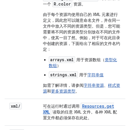
R.color
一个
资源。
由于每个资源均使用自己的 XML 元素进行
定义，因此您可以随意命名文件，并在同一
文件中放入不同的资源类型。但是，您可能
需要将不同的资源类型分别放在不同的文件
中，使其一目了然。例如，对于可在此目录
中创建的资源，下面给出了相应的文件名约
定：
arrays.xml
用于资源数组（
类型化
数组
）
strings.xml
用于
字符串值
如需了解详情，请参阅
字符串资源
、
样式资
源
和
更多资源类型
。
xml
/
Resources
.
get
可在运行时通过调用
XML
读取的任意 XML 文件。各种 XML 配
置文件都必须保存在此处。