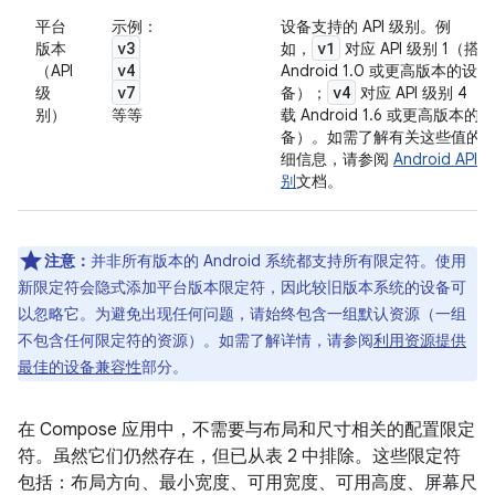
平台
示例：
设备支持的 API 级别。例
v3
v1
版本
如，
对应 API 级别 1（搭载
v4
（API
Android 1.0 或更高版本的设
v7
v4
级
备）；
对应 API 级别 4（
别）
等等
载 Android 1.6 或更高版本的设
备）。如需了解有关这些值的
细信息，请参阅
Android API 
别
文档。
注意：
并非所有版本的 Android 系统都支持所有限定符。使用
新限定符会隐式添加平台版本限定符，因此较旧版本系统的设备可
以忽略它。为避免出现任何问题，请始终包含一组默认资源（一组
不包含任何限定符的资源）。
如需了解详情，请参阅
利用资源提供
最佳的设备兼容性
部分。
在 Compose 应用中，不需要与布局和尺寸相关的配置限定
符。虽然它们仍然存在，但已从表 2 中排除。这些限定符
包括：布局方向、最小宽度、可用宽度、可用高度、屏幕尺