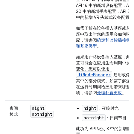
API 16 中的新增设备配置；API
20 中的新增手表配置；API 26
中的新增 VR 头戴式设备配置。
如需了解在设备插入基座或从
座中取出时您的应用会如何响
应，请参阅
确定和监控插接状
和基座类型
。
如果用户将设备插入基座，此
置可能会在应用生命周期中发
变化。您可以使用
UiModeManager
启用或停
其中的部分模式。如需了解这
在运行时期间给应用带来哪些
响，请参阅
处理配置更改
。
night
night
夜间
：夜晚时光
notnight
模式
notnight
：日间节目
此项为 API 级别 8 中的新增配