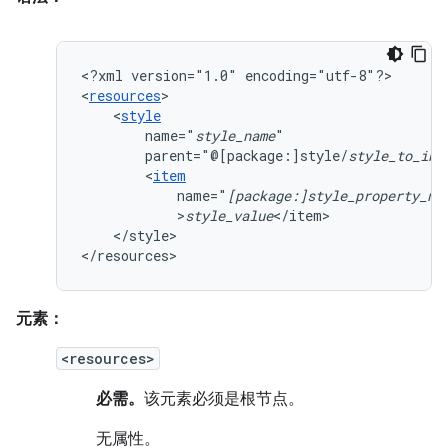
<?xml
version="1.0"
encoding="utf-8"?>

<
resources
<
style
name="
style_name
parent="@[package:]style/
style_to_inh
<
item
name="
[package:]style_property_na
>
style_value
</style>

</resources>
元素：
<resources>
必需。
该元素必须是根节点。
无属性。