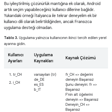
Bu iyileştirilmiş çözünürlük mantığına ek olarak, Android
artık seçim yapabileceğiniz kullanıcı dillerine bağlıdır.
Yukarıdaki örneği İtalyanca ile tekrar deneyelim ek bir
kullanıcı dili olarak belirtildiğinden, ancak Fransızca
uygulama desteği olmadan.
Tablo 3.
Uygulama yalnızca kullanıcının ikinci tercih edilen yerel
ayarına gidin.
Kullanıcı
Uygulama
Kaynak Çözümü
Ayarları
Kaynakları
tr_CH
varsayılan (tr)
fr_CH => değerini
de_DE
deneyin Başarısız
i_CH
es_ES
Şunu deneyin: fr =>
b_IT
Başarısız
F'nin alt öğelerini
deneyin => Başarısız
Deneyin_CH =>
Başarısız