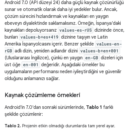
Android 7.0 (API düzeyi 24) daha güçlü kaynak çözünürlüğü
sunar ve otomatik olarak daha iyi yedekler bulur. Ancak,
çözüm sürecini hızlandırmak ve kaynakları en yaygın
ebeveyn diyalektinde saklamalısınız. Örneğin, İspanya'daki
kaynakları depoluyorsanız
values-es-rUS
dizininde önce,
bunları
values-b+es+419
dizinine taşıyın ve Latin
Amerika İspanyolcasını içerir. Benzer şekilde
values-en-
rGB
adlı dizin, yeniden adlandır dizini
values-b+en+001
(Uluslararası İngilizce), çünkü en yaygın
en-GB
dizeleri için
üst öğe
en-001
değeridir. Aşağıdaki örnekler bu
uygulamaların performansı neden iyileştirdiğini ve güvenilir
olduğunu anlamanızı sağlar.
Kaynak çözümleme örnekleri
Android'in 7.0'dan sonraki sürümlerinde,
Tablo 1
farklı
şekilde çözümlenir:
Tablo 2.
Projenin etkin olmadığı durumlarda tam yerel ayar.