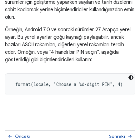
sürümler için geliştirme yaparken sayıları ve tarih dizelerini
sabit kodlamak yerine biçimlendiriciler kullandığınızdan emin
olun.
Örneğin, Android 7.0 ve sonraki sürümler 27 Arapça yerel
ayar. Bu yerel ayarlar çoğu kaynağı paylaşabilir. ancak
bazıları ASCII rakamları, diğerleri yerel rakamları tercih
eder. Örneğin, veya "4 haneli bir PIN seçin", aşağıda
gösterildiği gibi biçimlendiricileri kullanın:
 format(locale, "Choose a %d-digit PIN", 4)
Önceki
Sonraki
arrow_back
arrow_forward