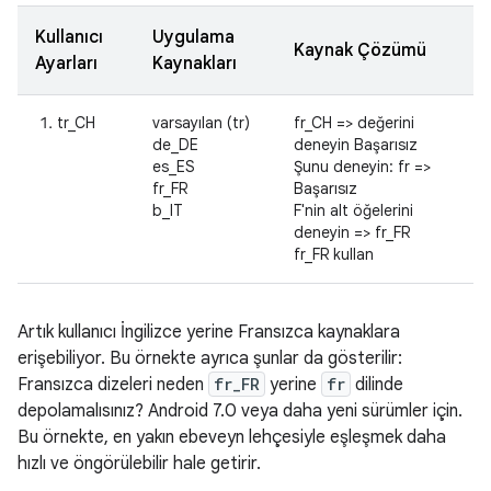
Kullanıcı
Uygulama
Kaynak Çözümü
Ayarları
Kaynakları
tr_CH
varsayılan (tr)
fr_CH => değerini
de_DE
deneyin Başarısız
es_ES
Şunu deneyin: fr =>
fr_FR
Başarısız
b_IT
F'nin alt öğelerini
deneyin => fr_FR
fr_FR kullan
Artık kullanıcı İngilizce yerine Fransızca kaynaklara
erişebiliyor. Bu örnekte ayrıca şunlar da gösterilir:
Fransızca dizeleri neden
fr_FR
yerine
fr
dilinde
depolamalısınız? Android 7.0 veya daha yeni sürümler için.
Bu örnekte, en yakın ebeveyn lehçesiyle eşleşmek daha
hızlı ve öngörülebilir hale getirir.