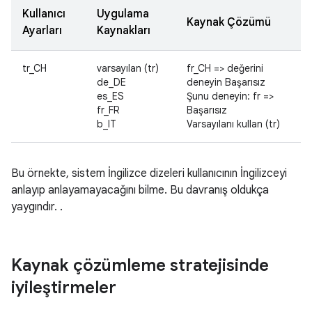
Kullanıcı
Uygulama
Kaynak Çözümü
Ayarları
Kaynakları
tr_CH
varsayılan (tr)
fr_CH => değerini
de_DE
deneyin Başarısız
es_ES
Şunu deneyin: fr =>
fr_FR
Başarısız
b_IT
Varsayılanı kullan (tr)
Bu örnekte, sistem İngilizce dizeleri kullanıcının İngilizceyi
anlayıp anlayamayacağını bilme. Bu davranış oldukça
yaygındır. .
Kaynak çözümleme stratejisinde
iyileştirmeler