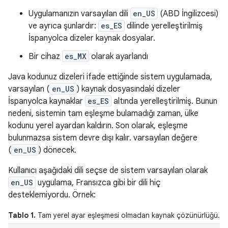
Uygulamanızın varsayılan dili
en_US
(ABD İngilizcesi)
ve ayrıca şunlardır:
es_ES
dilinde yerelleştirilmiş
İspanyolca dizeler kaynak dosyalar.
Bir cihaz
es_MX
olarak ayarlandı
Java kodunuz dizeleri ifade ettiğinde sistem uygulamada,
varsayılan (
en_US
) kaynak dosyasındaki dizeler
İspanyolca kaynaklar
es_ES
altında yerelleştirilmiş. Bunun
nedeni, sistemin tam eşleşme bulamadığı zaman, ülke
kodunu yerel ayardan kaldırın. Son olarak, eşleşme
bulunmazsa sistem devre dışı kalır. varsayılan değere
(
en_US
) dönecek.
Kullanıcı aşağıdaki dili seçse de sistem varsayılan olarak
en_US
uygulama, Fransızca gibi bir dili hiç
desteklemiyordu. Örnek:
Tablo 1.
Tam yerel ayar eşleşmesi olmadan kaynak çözünürlüğü.