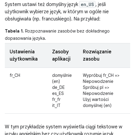
System ustawi też domyślny język
en_US
, jeśli
użytkownik wybierze język, w którym w ogóle nie
obsługiwała (np. francuskiego). Na przykład:
Tabela 1.
Rozpoznawanie zasobów bez dokładnego
dopasowania języka.
Ustawienia
Zasoby
Rozwiązanie
użytkownika
aplikacji
zasobu
fr_CH
domyślnie
Wypróbuj fr_CH =>
(en)
Niepowodzenie
de_DE
Spróbuj pl =>
es_ES
Niepowodzenie
fr_fr
Użyj wartości
it_IT
domyślnej (en)
W tym przykładzie system wyświetla ciągi tekstowe w
języku angielskim bez czy użytkownik rozumie język