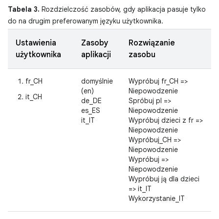
Tabela 3.
Rozdzielczość zasobów, gdy aplikacja pasuje tylko
do na drugim preferowanym języku użytkownika.
Ustawienia
Zasoby
Rozwiązanie
użytkownika
aplikacji
zasobu
fr_CH
domyślnie
Wypróbuj fr_CH =>
(en)
Niepowodzenie
it_CH
de_DE
Spróbuj pl =>
es_ES
Niepowodzenie
it_IT
Wypróbuj dzieci z fr =>
Niepowodzenie
Wypróbuj_CH =>
Niepowodzenie
Wypróbuj =>
Niepowodzenie
Wypróbuj ją dla dzieci
=> it_IT
Wykorzystanie_IT