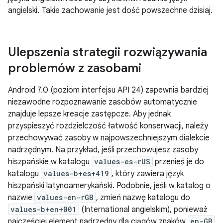
angielski. Takie zachowanie jest dość powszechne dzisiaj.
Ulepszenia strategii rozwiązywania
problemów z zasobami
Android 7.0 (poziom interfejsu API 24) zapewnia bardziej
niezawodne rozpoznawanie zasobów automatycznie
znajduje lepsze kreacje zastępcze. Aby jednak
przyspieszyć rozdzielczość łatwość konserwacji, należy
przechowywać zasoby w najpowszechniejszym dialekcie
nadrzędnym. Na przykład, jeśli przechowujesz zasoby
hiszpańskie w katalogu
values-es-rUS
przenieś je do
katalogu
values-b+es+419
, który zawiera język
hiszpański latynoamerykański. Podobnie, jeśli w katalog o
nazwie
values-en-rGB
, zmień nazwę katalogu do
values-b+en+001
(International angielskim), ponieważ
najczęściej element nadrzędny dla ciągów znaków
en-GB