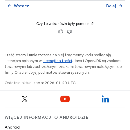
Wstecz
Dalej
arrow_back
arrow_forward
Czy te wskazówki były pomocne?
Treść strony i umieszczone na niej fragmenty kodu podlegają
licencjom opisanym w
Licencji na treści
. Java i OpenJDK są znakami
towarowymi lub zastrzeżonymi znakami towarowymi należącymi do
firmy Oracle lub jej podmiotów stowarzyszonych.
Ostatnia aktualizacja: 2026-01-20 UTC.
WIĘCEJ INFORMACJI O ANDROIDZIE
Android