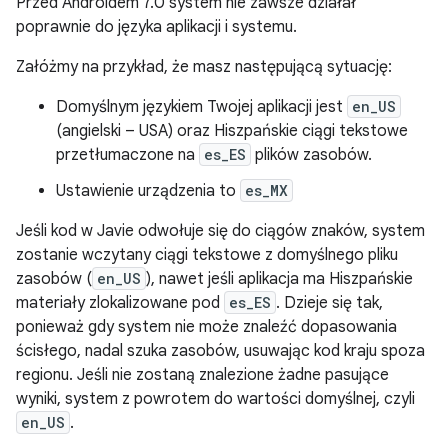
Przed Androidem 7.0 system nie zawsze działał
poprawnie do języka aplikacji i systemu.
Załóżmy na przykład, że masz następującą sytuację:
Domyślnym językiem Twojej aplikacji jest
en_US
(angielski – USA) oraz Hiszpańskie ciągi tekstowe
przetłumaczone na
es_ES
plików zasobów.
Ustawienie urządzenia to
es_MX
Jeśli kod w Javie odwołuje się do ciągów znaków, system
zostanie wczytany ciągi tekstowe z domyślnego pliku
zasobów (
en_US
), nawet jeśli aplikacja ma Hiszpańskie
materiały zlokalizowane pod
es_ES
. Dzieje się tak,
ponieważ gdy system nie może znaleźć dopasowania
ścisłego, nadal szuka zasobów, usuwając kod kraju spoza
regionu. Jeśli nie zostaną znalezione żadne pasujące
wyniki, system z powrotem do wartości domyślnej, czyli
en_US
.