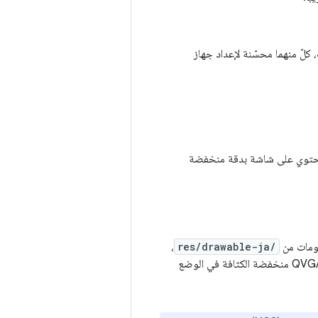
كلّ منهما محسّنة لإعداد جهاز
ويحتوي على شاشة بدقة منخفضة
،
res/drawable-ja/
حتى إذا كان الجهاز من الأجهزة التي تتوقع إدخال البيانات باستخدام قلم شاشة وكان مزودًا بشاشة QVGA منخفضة الكثافة في الوضع