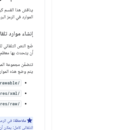
يناقش هذا القسم كيفي
الموارد في الرمز الب
إنشاء موارد تلقا
ضَع النص التلقائي ل
أن يتحدث بها معظم
تتضمّن مجموعة الموار
يتم وضع هذه الموارد 
rawable/
res/xml/
res/raw/
ملاحظة:
التلقائي كامل: يمكن 