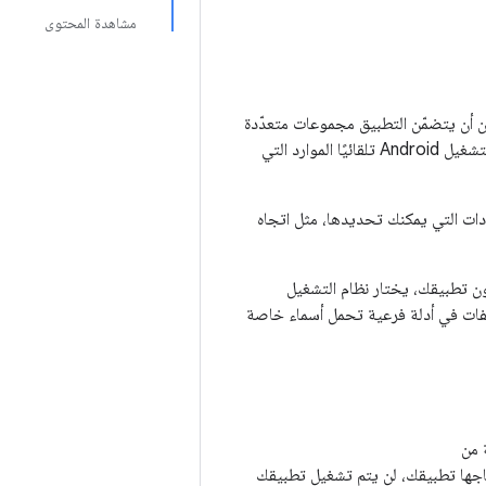
مشاهدة المحتوى
سل نصية وأصوات ورسومات وأي بيانات ثابتة أخرى يحتاجها تطبيق Android. يمكن أن يتضمّن التطبيق مجموعات متعدّدة
من الموارد، كل منها مخصّص لإعدادات جهاز مختلفة. عندما يشغّل المستخدم التطبيق، يختار نظام التشغيل Android تلقائيًا الموارد التي
دات التي يمكنك تحديدها، مثل اتجاه
ون تطبيقك، يختار نظام التشغيل
ع الملفات في أدلة فرعية تحمل أسماء خاصة
حتاجها تطبيقك، لن يتم تشغيل تطبيقك