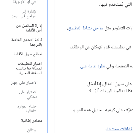
التي لها الأولوية؟
التي يُستخدم فيها.
الإشارة إلى
المراجع في الرمز
إدارة السلاسل من
ارات التطوير مثل
مراحل نشاط التطبيق
،
أجل الأقلمة
قائمة التحقق الخاصة
بالترجمة
لمتوافقة مع اللغة المحلية في تطبيقك قدر الإمكان عن الوظائف
نصائح حول الأقلمة
اختبار التطبيقات
ذه الصفحة وفي
نظرة عامة على
المعدَّلة بما يناسب
المنطقة المحلية
الاختبار على جهاز
هة المستخدم من خلال الرمز البرمجي المستند إلى Kotlin. على سبيل المثال، إذا أدخل
المستخدمون بيانات تحتاج إلى تنسيق أو ترتيب مختلفَين حسب اللغة، يمكنك استخدام Kotlin لمعالجة البيانات آليًا. لا
الاختبار على
محاكي
اختبار الموارد
 الدليل نظام الترجمة الأساسي في Android المستخدَم في جميع تطبيقات Android. للتعرّف على كيفية تحميل هذه الموارد
التلقائية
مصادر إضافية
ثقافات مختلفة
.
الوثائق