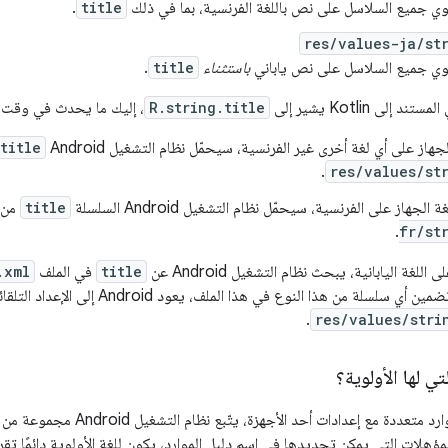
 جميع السلاسل على نص باللغة الفرنسية، بما في ذلك
title
.
res/values-ja/st
ي جميع السلاسل على نص ياباني
باستثناء
title
.
إلى Kotlin يشير إلى
R.string.title
، إليك ما يحدث في وقت 
هاز على أي لغة أخرى غير الفرنسية، سيحمّل نظام التشغيل Android
title
.
res/values/st
لجهاز على الفرنسية، سيحمّل نظام التشغيل Android السلسلة
title
من 
.
fr/st
للغة اليابانية، يبحث نظام التشغيل Android عن
title
في الملف
.xml
 سلسلة من هذا النوع في هذا الملف، يعود Android إلى الإعداد التلقائي ويحمّل
.
res/values/stri
ي لها الأولوية؟
إذا تطابقت ملفات موارد متعددة مع إع
ؤهلات التي يمكن تحديدها في اسم دليل الموارد، يكون للغة الأولوية دائمًا تقريب