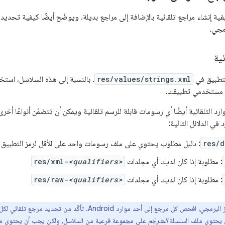
ة إنشاء مراجع تلقائية بالإضافة إلى مراجع بديلة. ويوضّح أيضًا كيفية تحديد أ
رمجي.
ئية
لتطبيق في
res/values/strings.xml
. بالنسبة إلى هذه السلاسل، استخدِم
 مستخدمي تطبيقك.
د التلقائية أيضًا أي رسومات قابلة للرسم تلقائية ويمكن أن تتضمّن أنواعًا أخرى 
في الدلائل التالية:
res/d
: دليل مطلوب يحتوي على ملف رسومات واحد على الأقل لرمز التطبيق على e Play
: مطلوبة إذا كان لديك أي مجلدات
<qualifiers>
res/xml-
: مطلوبة إذا كان لديك أي مجلدات
<qualifiers>
res/raw-
في الرمز البرمجي، افحص كل مرجع إلى أحد موارد Android. تأكَّد
أن يحتوي ملف السلسلة
المترجَم
على مجموعة فرعية من السلاسل، ولكن يجب أن يحتوي م