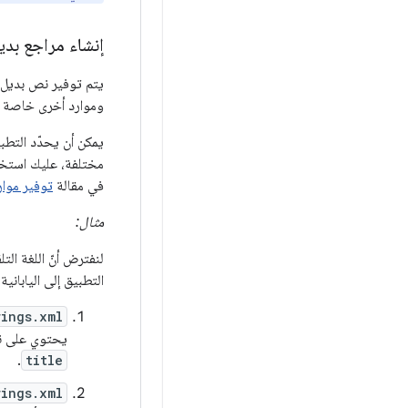
إنشاء مراجع بديل
يتم توفير نص بديل 
وموارد أخرى خاصة با
يمكن أن يحدّد التطب
مختلفة، عليك استخدا
في مقالة
توفير موار
مثال:
لنفترض أنّ اللغة ال
التطبيق إلى الياباني
rings.xml
يحتوي على نص
.
title
rings.xml