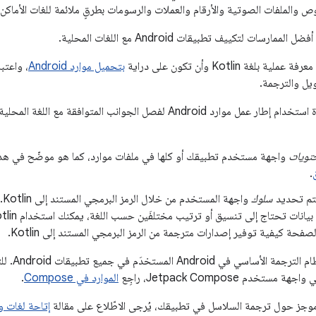
 والملفات الصوتية والأرقام والعملات والرسومات بطرقٍ ملائمة للغات الأماكن 
رسات لتكييف تطبيقات Android مع اللغات المحلية.
غة Kotlin وأن تكون على دراية
بتحميل موارد Android
، واعتب
ويل والترجمة.
من الممارسات الجيدة استخدام إطار عمل موارد Android لفصل الجوانب ا
تويات
واجهة مستخدم تطبيقك أو كلها في ملفات موارد، كما هو موضّح في ه
.
يتم تحديد
سلوك
واج
صفحة كيفية توفير إصدارات مترجمة من الرمز البرمجي المستند إلى Kotlin.
يتناول هذا
تخدم Jetpack Compose، راجِع
الموارد في Compose
.
جز حول ترجمة السلاسل في تطبيقك، يُرجى الاطّلاع على مقالة
إتاحة لغات و