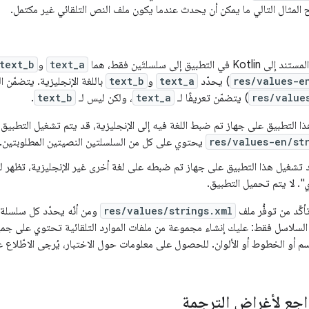
لمثال التالي ما يمكن أن يحدث عندما يكون ملف النص التلقائي غير مكتمل.
طبيق إلى سلسلتَين فقط، هما
text_a
و
text_b
res/values-e
) يحدّد
text_a
و
text_b
باللغة الإنجليزية. يتضمّن ال
res/value
) يتضمّن تعريفًا لـ
text_a
، ولكن ليس لـ
text_b
.
 التطبيق على جهاز تم ضبط اللغة فيه إلى الإنجليزية، قد يتم تشغيل التطبيق ب
res/values-en/st
يحتوي على كل من السلسلتين النصيتين المطلوبتين.
 تشغيل هذا التطبيق على جهاز تم ضبطه على لغة أخرى غير الإنجليزية، تظهر 
". لا يتم تحميل التطبيق.
أكَّد من توفُّر ملف
res/values/strings.xml
ومن أنّه يحدّد كل سلسلة
 السلاسل فقط: عليك إنشاء مجموعة من ملفات الموارد التلقائية تحتوي على جمي
رسم أو الخطوط أو الألوان. للحصول على معلومات حول الاختبار، يُرجى الاطّلاع
اجع لأغراض الترجمة