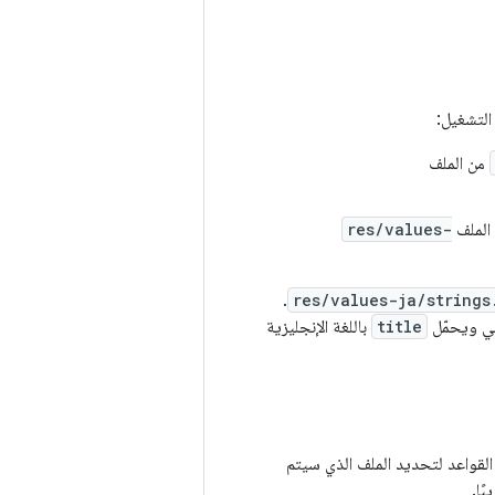
التشغيل:
من الملف
الملف
res/values-
.
res/values-ja/strings
title
باللغة الإنجليزية
دادات أحد الأجهزة، يتّبع نظام التشغيل Android مجموعة من القواعد لتحديد الملف الذي سيتم
ًا.