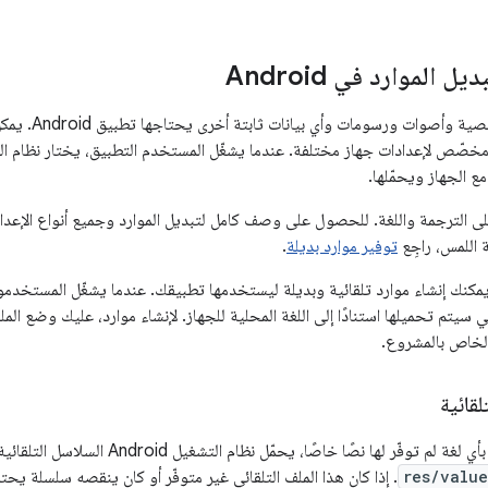
 الموارد في Android
الموارد هي سلا
 الجهاز ويحمّلها.
ى الترجمة واللغة. للحصول على وصف كامل لتبديل الموارد وجميع أنواع الإعدا
 اللمس، راجِع
توفير موارد بديلة
.
مكنك إنشاء موارد تلقائية وبديلة ليستخدمها تطبيقك. عندما يشغّل المستخدم
وارد التي سيتم تحميلها استنادًا إلى اللغة المحلية للجهاز. لإنشاء موارد، عليك وض
لخاص بالمشروع.
لقائية
 توفّر لها نصًا خاصًا، يحمّل نظام التشغيل Android السلاسل التلقائية من
res/value
. إذا كان هذا الملف التلقائي غير متوفّر أو كان ينقصه سلسلة ي