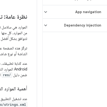
App navigation
نظرة عامة: تبديل
Dependency injection
تتوافق بشكل أفضل مع
تركّز هذه الصفحة عل
الشاشة أو نوع شاشة
عند كتابة تطبيقك، ي
Android الم
ضمن دليل
res/
ا
أهمية الموارد الت
عند تشغيل التطبيق بأي لغة لم
s/strings.xml