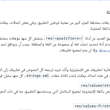
ة
بلغات مختلفة كجزء كبير من عملية توطين التطبيق. وفي بعض الحالات، يمكنك
للغة المحلية.
يق العديد من أدلة
/
<qualifiers>
res/
، يتضمّن كل منها مؤهلات مختلف
م أداة تحديد تحدّد لغة أو مجموعة من اللغة والمنطقة. يجب أن يتوافق اسم دل
د بديلة
، وإلا لن يتم تجميع تطبيقك.
تلقائية لتطبيقك هي الإنجليزية وأنّك تريد ترجمة كل النصوص في تطبيقك إلى ا
ة. في هذه الحالة، يمكنك إنشاء ثلاثة ملفات
strings.xml
، كل منها مخزّن ف
res/values/st
 باللغة الإنجليزية لجميع السلاسل التي يستخدمها التطبيق، بما في ذلك الن
res/values-fr/st