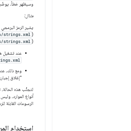
وسيظهر خطأ. يوضّح ا
مثال:
يشير الرمز البرمجي المستند إلى Kotlin في الت
n/strings.xml
(
s/strings.xml
(
عند تشغيل هذا
rings.xml
ومع ذلك، عند
"إغلاق إجباري
لتجنُّب هذه الحالة، ت
أنواع الموارد، وليس
الرسومات القابلة لل
استخدام المر