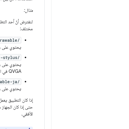
مثال:
لنفترض أنّ أحد التط
مختلف:
rawable/
يحتوي على رس
d-stylus/
يحتوي على رس
QVGA في الوضع الأفقي.
able-ja/
يحتوي على رسو
إذا كان التطبيق يعمل على
الأفقي.