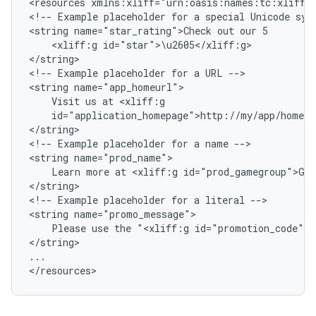
<resources
xmlns:xliff="urn:oasis:names:tc:xliff:d
<!--
Example
placeholder
for
a
special
Unicode
sym
<string
name="star_rating">Check
out
our
<xliff:g
id="star">\u2605</xliff:g>

</string>

<!--
Example
placeholder
for
a
URL
-->

<string
Visit
us
at
id="application_homepage">http://my/app/home.h
</string>

<!--
Example
placeholder
for
a
name
-->

<string
Learn
more
at
<xliff:g
id="prod_gamegroup">Ga
</string>

<!--
Example
placeholder
for
a
literal
-->

<string
Please
use
the
"<xliff:g
id="promotion_code">A
</string>

...

</resources>