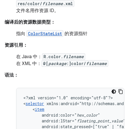
res/color/
filename
.xml
文件名用作资源 ID。
编译后的资源数据类型：
指向
ColorStateList
的资源指针
资源引用：
在 Java 中：
R.color.
filename
在 XML 中：
@[
package
:]color/
filename
语法：
<?xml
version="1.0"
encoding="utf-8"?>

<
selector
xmlns:android="http://schemas.andro
<
item
android:color="
hex_color
android:lStar="
floating_point_value
android:state_pressed=["true"
|