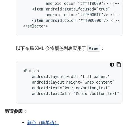
android:color="#ffff0000"/>
<!--
pr
<item
android:color="#ff0000ff"/>
<!--
fo
<item
android:color="#ff000000"/>
<!--
de
</selector>
以下布局 XML 会将颜色列表应用于
View
：
android:textColor="@color/button_text"
/>
另请参阅：
颜色（简单值）