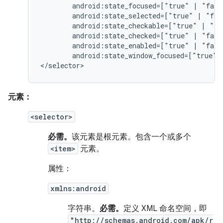
android:state_focused=["true"
|
android:state_selected=["true"
|
android:state_checkable=["true"
|
android:state_checked=["true"
|
android:state_enabled=["true"
|
android:state_window_focused=["true"
</selector>
元素：
<selector>
必需。
该元素是根元素。包含一个或多个
<item>
元素。
属性：
xmlns:android
字符串。
必需。
定义 XML 命名空间，即
"http://schemas.android.com/apk/r