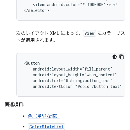
<item
android:color="#ff000000"/>
<!--
de
</selector>
次のレイアウト XML によって、
View
にカラーリス
トが適用されます。
android:textColor="@color/button_text"
/>
関連項目:
色（単純な値）
ColorStateList