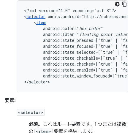
<?xml
version="1.0"
encoding="utf-8"?>

<
selector
xmlns:android="http://schemas.andro
<
item
android:color="
hex_color
android:lStar="
floating_point_value
android:state_pressed=["true"
|
android:state_focused=["true"
|
android:state_selected=["true"
|
android:state_checkable=["true"
|
android:state_checked=["true"
|
android:state_enabled=["true"
|
android:state_window_focused=["true"
</selector>
要素:
<selector>
必須。
これはルート要素です。1 つまたは複数
の
<item>
要素を格納します。