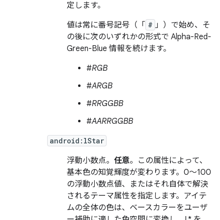
定します。
値は常に番号記号（「
#
」）で始め、そ
の後に次のいずれかの形式で Alpha-Red-
Green-Blue 情報を続けます。
#
RGB
#
ARGB
#
RRGGBB
#
AARRGGBB
android:lStar
浮動小数点。
任意
。この属性によって、
基本色の知覚輝度が変わります。0～100
の浮動小数点値、またはそれ自体で解決
されるテーマ属性を指定します。アイテ
ムの全体の色は、ベースカラーをユーザ
ー補助に適した色空間に変換し、L* を