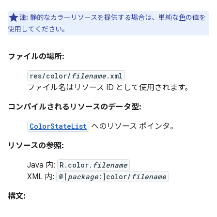
注:
静的なカラーリソースを提供する場合は、単純な
色
の値を
使用してください。
ファイルの場所:
res/color/
filename
.xml
ファイル名はリソース ID として使用されます。
コンパイルされるリソースのデータ型:
ColorStateList
へのリソース ポインタ。
リソースの参照:
Java 内:
R.color.
filename
XML 内:
@[
package
:]color/
filename
構文: