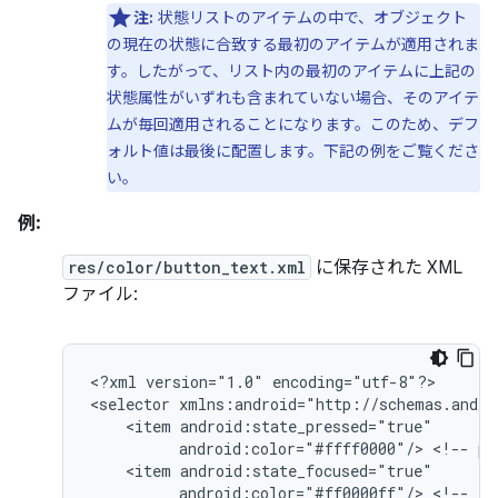
注:
状態リストのアイテムの中で、オブジェクト
の現在の状態に合致する最初のアイテムが適用されま
す。したがって、リスト内の最初のアイテムに上記の
状態属性がいずれも含まれていない場合、そのアイテ
ムが毎回適用されることになります。このため、デフ
ォルト値は最後に配置します。下記の例をご覧くださ
い。
例:
res/color/button_text.xml
に保存された XML
ファイル:
<?xml
version="1.0"
encoding="utf-8"?>

<selector
<item
android:color="#ffff0000"/>
<!--
pr
<item
android:color="#ff0000ff"/>
<!--
fo