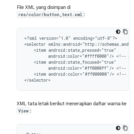
File XML yang disimpan di
res/color/button_text.xml
:
<?xml
version="1.0"
encoding="utf-8"?>

<selector
<item
android:color="#ffff0000"/>
<!--
pr
<item
android:color="#ff0000ff"/>
<!--
fo
<item
android:color="#ff000000"/>
<!--
de
</selector>
XML tata letak berikut menerapkan daftar warna ke
View
: