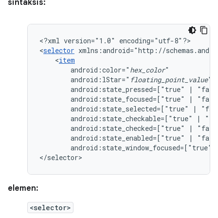
sintaksis:
<?xml
version="1.0"
encoding="utf-8"?>

<
selector
xmlns:android="http://schemas.andro
<
item
android:color="
hex_color
android:lStar="
floating_point_value
android:state_pressed=["true"
|
android:state_focused=["true"
|
android:state_selected=["true"
|
android:state_checkable=["true"
|
android:state_checked=["true"
|
android:state_enabled=["true"
|
android:state_window_focused=["true"
</selector>
elemen:
<selector>