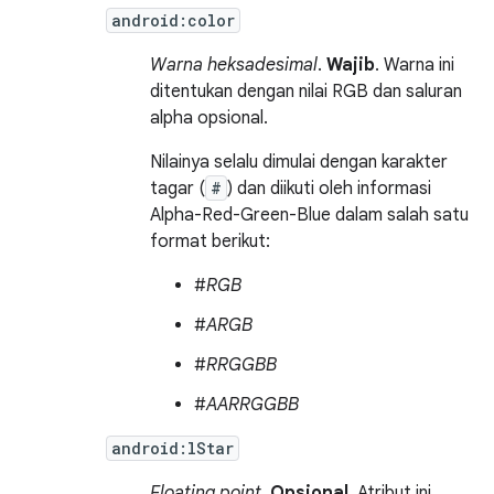
android:color
Warna heksadesimal
.
Wajib
. Warna ini
ditentukan dengan nilai RGB dan saluran
alpha opsional.
Nilainya selalu dimulai dengan karakter
tagar (
#
) dan diikuti oleh informasi
Alpha-Red-Green-Blue dalam salah satu
format berikut:
#
RGB
#
ARGB
#
RRGGBB
#
AARRGGBB
android:lStar
Floating point
.
Opsional
. Atribut ini