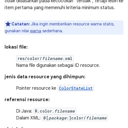
tidak
didasarkan pada kecocokan "terbaik", tetapi lebih ke
item pertama yang memenuhi kriteria minimum status.
Catatan:
Jika ingin memberikan resource warna statis,
gunakan nilai
warna
sederhana.
lokasi file:
res/color/
filename
.xml
Nama file digunakan sebagai ID resource.
jenis data resource yang dihimpun:
Pointer resource ke
ColorStateList
referensi resource:
Di Java:
R.color.
filename
Dalam XML:
@[
package
:]color/
filename