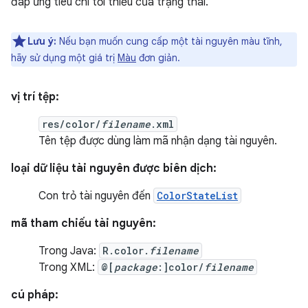
đáp ứng tiêu chí tối thiểu của trạng thái.
Lưu ý:
Nếu bạn muốn cung cấp một tài nguyên màu tĩnh,
hãy sử dụng một giá trị
Màu
đơn giản.
vị trí tệp:
res/color/
filename
.xml
Tên tệp được dùng làm mã nhận dạng tài nguyên.
loại dữ liệu tài nguyên được biên dịch:
Con trỏ tài nguyên đến
ColorStateList
mã tham chiếu tài nguyên:
Trong Java:
R.color.
filename
Trong XML:
@[
package
:]color/
filename
cú pháp: