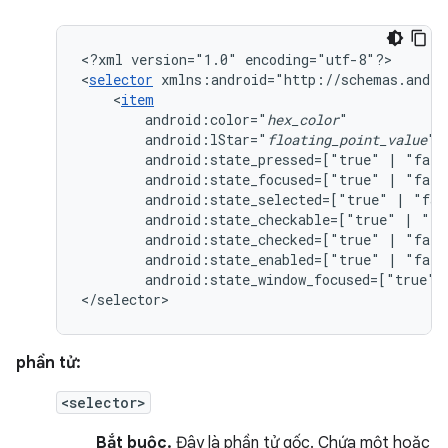
<?xml
version="1.0"
encoding="utf-8"?>

<
selector
xmlns:android="http://schemas.andro
<
item
android:color="
hex_color
android:lStar="
floating_point_value
android:state_pressed=["true"
|
android:state_focused=["true"
|
android:state_selected=["true"
|
android:state_checkable=["true"
|
android:state_checked=["true"
|
android:state_enabled=["true"
|
android:state_window_focused=["true"
</selector>
phần tử:
<selector>
Bắt buộc.
Đây là phần tử gốc. Chứa một hoặc