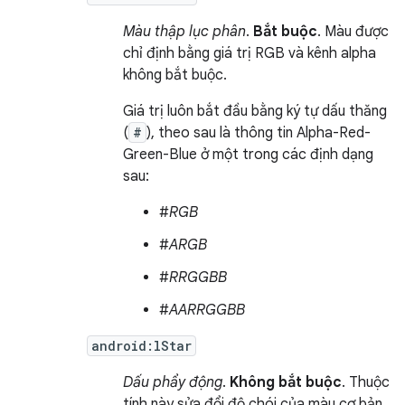
Màu thập lục phân
.
Bắt buộc
. Màu được
chỉ định bằng giá trị RGB và kênh alpha
không bắt buộc.
Giá trị luôn bắt đầu bằng ký tự dấu thăng
(
#
), theo sau là thông tin Alpha-Red-
Green-Blue ở một trong các định dạng
sau:
#
RGB
#
ARGB
#
RRGGBB
#
AARRGGBB
android:lStar
Dấu phẩy động
.
Không bắt buộc
. Thuộc
tính này sửa đổi độ chói của màu cơ bản.