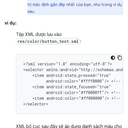
trị mặc định gần đây nhất của bạn, như trong ví dụ
sau.
ví dụ:
Tệp XML được lưu vào
res/color/button_text.xml
:
<?xml
version="1.0"
encoding="utf-8"?>

<selector
<item
android:color="#ffff0000"/>
<!--
pr
<item
android:color="#ff0000ff"/>
<!--
fo
<item
android:color="#ff000000"/>
<!--
de
</selector>
XML bố cục sau đây sẽ áp dụng danh sách màu cho