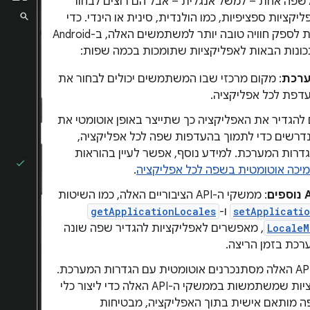
פה אחת – למשל אנגלית – אבל הם רוצים לבחור
קציות ספציפיות, כמו הולנדית, סינית או הינדי. כדי
לעזור לאפליקציות לספק חוויה טובה יותר למשתמשים האלה, ב-Android
ערכת
: מקום מרכזי שבו המשתמשים יכולים לבחור את
דפת לכל אפליקציה.
 להגדיר את האפליקציה כך שתייצר באופן אוטומטי את
רשים כדי לתמוך בהעדפות שפה לכל אפליקציה,
גדרות המערכת. למידע נוסף, אפשר לעיין בהוראות
יכה אוטומטית בשפה לכל אפליקציה
.
: ממשקי ה-API הציבוריים האלה, כמו השיטות
setApplicati
ו-
getApplicationLocales
LocaleM
, מאפשרים לאפליקציות להגדיר שפה שונה
כת בזמן הריצה.
ממשקי ה-API האלה מסתנכרנים אוטומטית עם הגדרות המערכת.
לכן, אפליקציות שמשתמשות בממשקי ה-API האלה כדי ליצור כלי
 מותאם אישית בתוך האפליקציה, מבטיחות