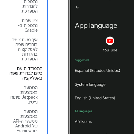
נתמכות
להגדרות
המערכת
ציון שפות
נתמכות ב-
Gradle
איך משתמשים
בוחרים שפה
לאפליקציה
בהגדרות
המערכת
התמודדות עם
כלים לבחירת שפה
באפליקציה
הטמעה
באמצעות
Jetpack פיתוח
נייטיב
הטמעה
באמצעות
ממשקי ה-API
של Android
Framework