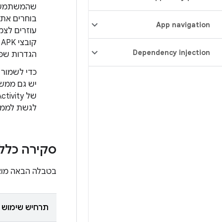
שהמשתמשים
App navigation
קובצי APK ותומכים ב
Dependency injection
הגדרות שפ
לגשת לממשקי API שתואמים לדורות ק
סקירה כלל
בטבלה הבאה מוצ
תרחיש שימוש