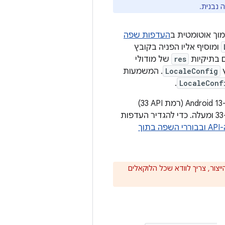
ה נבנית.
העדפות שפה
ומוסיף אליו הפניה בקובץ
res
של מודולי
ץ
LocaleConfig
. המשמעות
.
LocaleConf
שימו לב שתכונת השפה האוטומטית לכל אפליקציה תומכת באפליקציות שפועלות ב-Android 13 (רמת API‏ 33)
ל-33 ומעלה. כדי להגדיר העדפות
להשתמש בממשקי ה-API ובבוררי השפה בתוך
ור, צריך לוודא שכל הלוקאלים