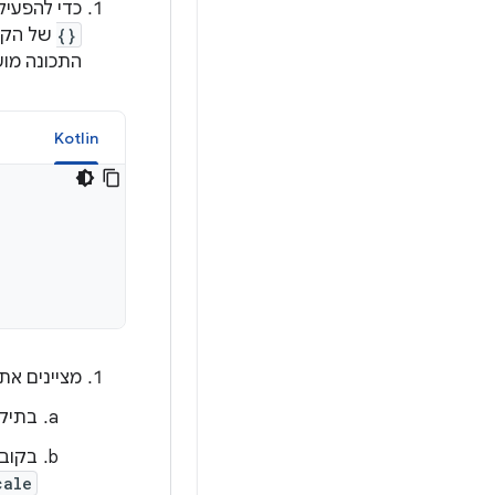
כדי להפעי
{}
של הקו
התכונה מו
Kotlin
מ
מציינים את
בתיקי
בקוב
cale