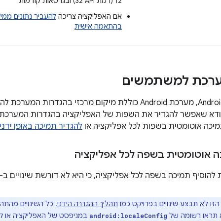
12 (רמת API‏ 32) ובגרסאות קודמות
אם האפליקציה צריכה
להעביר נתונים ממיקו
בהתאמה אישית
ערכת למשתמשים
החל מגרסת Android 13, מערכת Android כוללת מיקום מרכזי בהגד
יכה אוטומטית בשפות לכל אפליקציה או
להגדיר תמיכה באופן ידני
 אוטומטית בשפה לכל אפליקציה
להוסיף תמיכה בשפה לכל אפליקציה, כי היא לא דורשת שינויים ב-XML.
זו לא תבצע שינויים בפרויקט כמו
תהליך ההגדרה הידני
. כל השינויים מהת
א תראו רשומה של
במניפסט של האפליקציה או ק
android:localeConfig