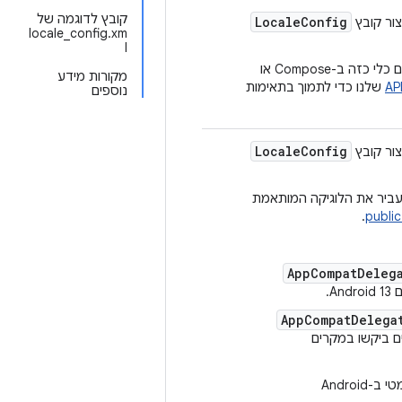
קובץ לדוגמה של
LocaleConfig
צור קובץ
locale_config.xm
l
אם רוצים להוסיף כלי לבחירת שפה באפליקציה: מטמיעים כלי כזה ב-Compose או
מקורות מידע
שלנו כדי לתמוך בתאימות
נוספים
LocaleConfig
צור קובץ
העביר את הלוגיקה המותאמת
.
public
AppCompatDelega
A.
AppCompatDelega
 ביקשו במקרים
אם אתם מפעילים באפליקציה אחסון אוטומטי ב-Android