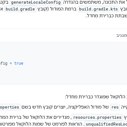
ל את התכונה, משתמשים בהגדרה
generateLocaleConfig
בקט
בץ
build.gradle.kts
ברמת המודול (קובץ
build.gradle
שבתת כברירת מחדל.
גניב
nfig
=
true
 הלוקאל שמוגדר כברירת מחדל:
יה
res
של מודול האפליקציה, יוצרים קובץ חדש בשם
operties
ץ
resources.properties
, מגדירים את הלוקאל של ברירת המח
unqualifiedResLo
. הוראות לפורמט של שמות הלוקאל מפורט