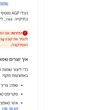
שמות
הכלי AGP מוסיף את הלוקאל שמוגדר כברירת מחדל ו
בתיקייה
res
, ל
זהירות:
אם התמ
להסיר את קובץ
fig
האפליקציה.
איך יוצרים שמ
כדי ליצור שמות 
באמצעות מקף:
שפה: צריך
סקריפט (או
אזור (אופצ
.
UN_M.49