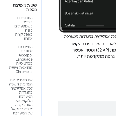
שיטות מומלצות
נוספות
התחשבות
בשפה
כשמפעילים
כוונה
באפליקציה
כל אפליקציה בהגדרות המערכת
אחרת
Andro. עם זאת, ממשקי ה-API עם תאימות לאחור פועלים עם ההקשר
התייחסות
של AppCompatActivity, ולא עם הקשר האפליקציה, ב-Android מגרסה 12 (רמת API‏ 32) ומטה. אפשר
לכותרת
Accept-
גרסה מתקדמת יותר.
Language
בכרטיסייה
מותאמת אישית
ב-Chrome
אם מסירים את
העדפות השפה
לכל אפליקציה
בהגדרות
המערכת,
הלוקאל של
האפליקציה
יאופס ללוקאל
של המערכת