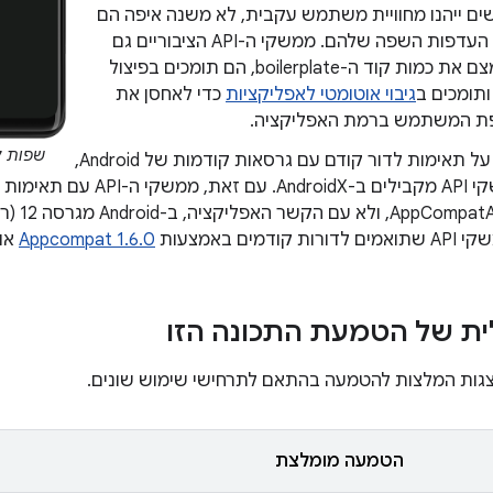
 ייהנו מחוויית משתמש עקבית, לא משנה איפה הם
בוחרים את העדפות השפה שלהם. ממשקי ה-API הציבוריים גם
עוזרים לצמצם את כמות קוד ה-boilerplate, הם תומכים בפיצול
גיבוי אוטומטי לאפליקציות
כדי לאחסן את
ת המשתמש ברמת האפליקציה.
שפות ל
כדי לשמור על תאימות לדור קודם עם גרסאות קודמות של Android,
יש גם ממשקי API מקבילים ב-idX
ודמים באמצעות
Appcompat 1.6.0
או 
ית של הטמעת התכונה הזו
גות המלצות להטמעה בהתאם לתרחישי שימוש שונים.
הטמעה מומלצת