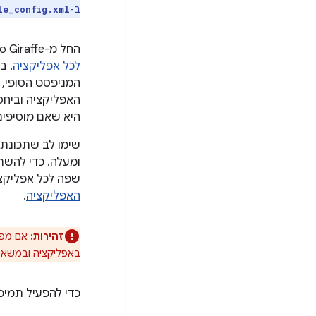
ב-
le_config.xml
החל מ-Android Studio Giraffe ומ-AGP 8.1, אפשר להגדיר את האפליקציה כך שתתמוך אוטומטית ב
לכל אפליקציה
. בה
המניפסט הסופי, כך שלא ‫
האפליקציה וביחס
היא שאם מוסיפי
ומעלה. כדי להשת
שפה לכל אפליקציה בגרסא
האפליקציה
.
זהירות:
אם מפעי
באפליקציה ובמשאבי
כדי להפעיל תמיכ