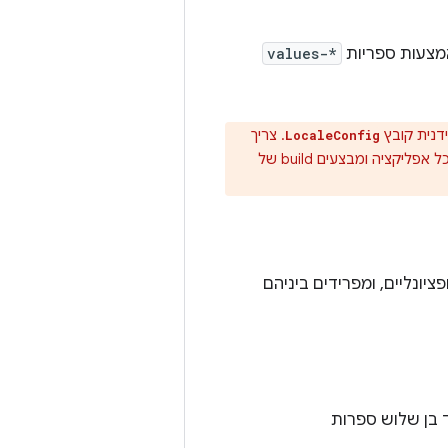
מצעות ספריות
values-*
דנית קובץ
. צריך
LocaleConfig
שיצרתם באופן ידני לפני שמפעילים תמיכה אוטומטית בשפה לכל אפליקציה ומבצעים build של
יונליים, ומפרידים ביניהם
 בן שלוש ספרות