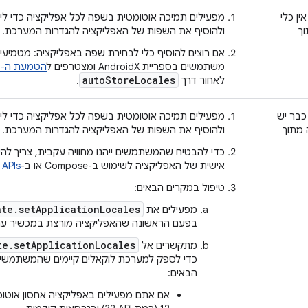
ין כלי
מפעילים תמיכה אוטומטית בשפה לכל אפליקציה כדי לי
ך
ולהוסיף את השפות של האפליקציה להגדרות המערכת.
משתמשים בספריית AndroidX ומצטרפים ל
הטמעת ה-API
autoStoreLocales
לאחור דרך
.
כבר יש
מפעילים תמיכה אוטומטית בשפה לכל אפליקציה כדי לי
 מתוך
ולהוסיף את השפות של האפליקציה להגדרות המערכת.
כדי להבטיח שהמשתמשים ייהנו מחוויה עקבית, צריך ל
אישית של האפליקציה לשימוש ב-Compose או ב-
 APIs
טיפול במקרים הבאים:
te.setApplicationLocales
מפעילים את
בפעם הראשונה שהאפליקציה מורצת במכשיר עם ndroid 13
te.setApplicationLocales
מתקשרים אל
כדי לספק למערכת לוקאלים קיימים שהמשתמשים
הבאים: