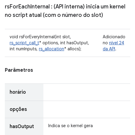
rs
For
Each
Internal
: (API interna) inicia um kernel
no script atual (com o número do slot)
void rsForEveryInternal(int slot,
Adicionado
rs_script_call_t
* options, int hasOutput,
no
nível 24
int numInputs,
rs_allocation
* allocs);
da API
.
Parâmetros
horário
opções
Indica se o kernel gera
hasOutput