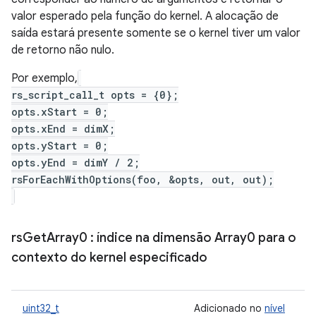
valor esperado pela função do kernel. A alocação de
saída estará presente somente se o kernel tiver um valor
de retorno não nulo.
Por exemplo,
rs_script_call_t opts = {0};
opts.xStart = 0;
opts.xEnd = dimX;
opts.yStart = 0;
opts.yEnd = dimY / 2;
rsForEachWithOptions(foo, &opts, out, out);
rs
Get
Array0
: índice na dimensão Array0 para o
contexto do kernel especificado
uint32_t
Adicionado no
nível