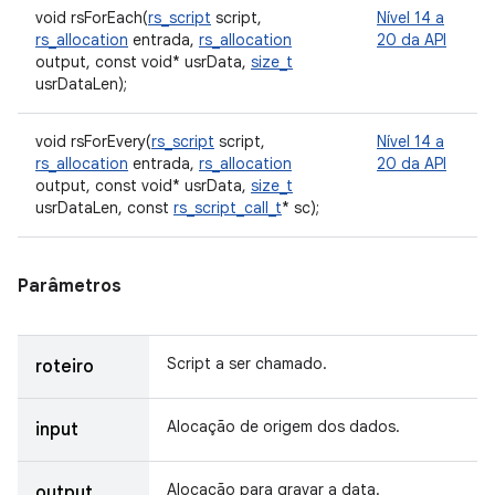
void rsForEach(
rs_script
script,
Nível 14 a
rs_allocation
entrada,
rs_allocation
20 da API
output, const void* usrData,
size_t
usrDataLen);
void rsForEvery(
rs_script
script,
Nível 14 a
rs_allocation
entrada,
rs_allocation
20 da API
output, const void* usrData,
size_t
usrDataLen, const
rs_script_call_t
* sc);
Parâmetros
Script a ser chamado.
roteiro
Alocação de origem dos dados.
input
Alocação para gravar a data.
output