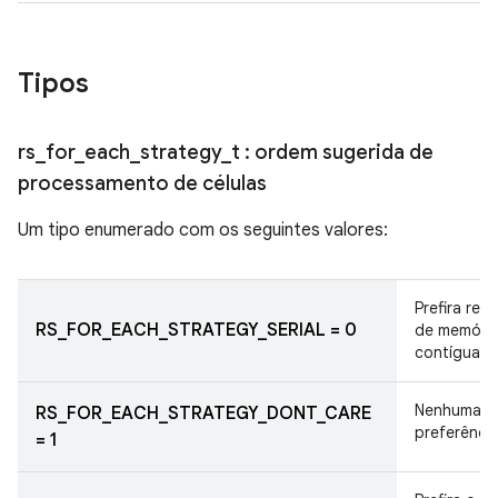
Tipos
rs
_
for
_
each
_
strategy
_
t
: ordem sugerida de
processamento de células
Um tipo enumerado com os seguintes valores:
Prefira reg
RS_FOR_EACH_STRATEGY_SERIAL = 0
de memóri
contíguas.
Nenhuma
RS_FOR_EACH_STRATEGY_DONT_CARE
preferência
= 1