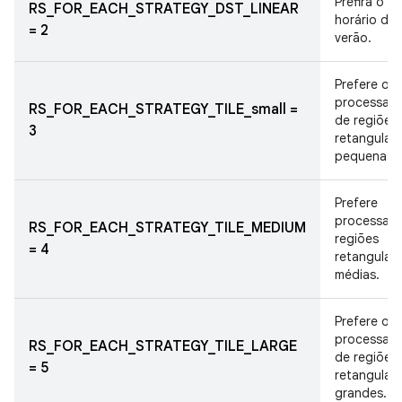
Prefira o
RS_FOR_EACH_STRATEGY_DST_LINEAR
horário de
= 2
verão.
Prefere o
processam
RS_FOR_EACH_STRATEGY_TILE_small =
de regiões
3
retangular
pequenas.
Prefere
processar
RS_FOR_EACH_STRATEGY_TILE_MEDIUM
regiões
= 4
retangular
médias.
Prefere o
processam
RS_FOR_EACH_STRATEGY_TILE_LARGE
de regiões
= 5
retangular
grandes.