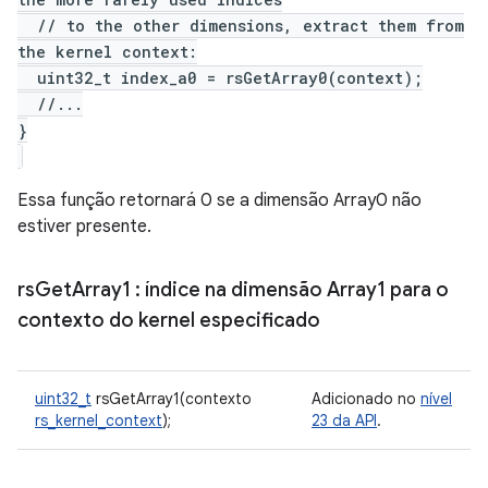
// to the other dimensions, extract them from
the kernel context:
uint32_t index_a0 = rsGetArray0(context);
//...
}
Essa função retornará 0 se a dimensão Array0 não
estiver presente.
rs
Get
Array1
: índice na dimensão Array1 para o
contexto do kernel especificado
uint32_t
rsGetArray1(contexto
Adicionado no
nível
rs_kernel_context
);
23 da API
.