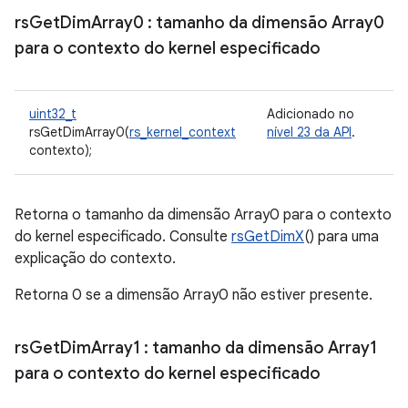
rs
Get
Dim
Array0
: tamanho da dimensão Array0
para o contexto do kernel especificado
uint32_t
Adicionado no
rsGetDimArray0(
rs_kernel_context
nível 23 da API
.
contexto);
Retorna o tamanho da dimensão Array0 para o contexto
do kernel especificado. Consulte
rsGetDimX
() para uma
explicação do contexto.
Retorna 0 se a dimensão Array0 não estiver presente.
rs
Get
Dim
Array1
: tamanho da dimensão Array1
para o contexto do kernel especificado