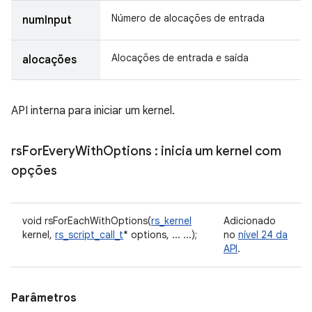
Número de alocações de entrada
numInput
Alocações de entrada e saída
alocações
API interna para iniciar um kernel.
rs
For
Every
With
Options
: inicia um kernel com
opções
void rsForEachWithOptions(
rs_kernel
Adicionado
kernel,
rs_script_call_t
* options, ... ...);
no
nível 24 da
API
.
Parâmetros