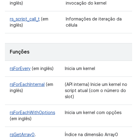
inglês)
invocação do kernel
rs_script_call_t
(em
Informações de iteração da
inglês)
célula
Funções
rsForEvery
(em inglês)
Inicia um kernel
rsForEachInternal
(em
(API interna) Inicie um kernel no
inglês)
script atual (com o número do
slot)
rsForEachWithOptions
Inicia um kernel com opções
(em inglês)
rsGetArray0
.
Índice na dimensão Array0