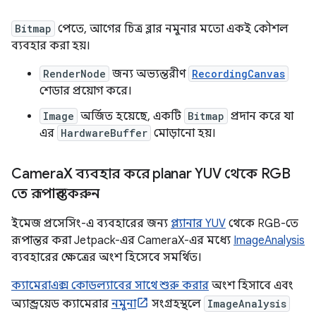
Bitmap
পেতে, আগের চিত্র ব্লার নমুনার মতো একই কৌশল
ব্যবহার করা হয়।
RenderNode
জন্য অভ্যন্তরীণ
RecordingCanvas
শেডার প্রয়োগ করে।
Image
অর্জিত হয়েছে, একটি
Bitmap
প্রদান করে যা
এর
HardwareBuffer
মোড়ানো হয়।
Camera
X ব্যবহার করে planar YUV থেকে RGB
তে রূপান্তর করুন
ইমেজ প্রসেসিং-এ ব্যবহারের জন্য
প্ল্যানার YUV
থেকে RGB-তে
রূপান্তর করা Jetpack-এর CameraX-এর মধ্যে
ImageAnalysis
ব্যবহারের ক্ষেত্রের অংশ হিসেবে সমর্থিত।
ক্যামেরাএক্স কোডল্যাবের সাথে শুরু করার
অংশ হিসাবে এবং
অ্যান্ড্রয়েড ক্যামেরার
নমুনা
সংগ্রহস্থলে
ImageAnalysis