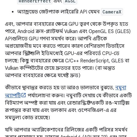
RenderEffect
এবং
AGSL
অ্যান্ড্রয়েড জেটপ্যাক লাইব্রেরি API যেমন
CameraX
এবং, আপনার ব্যবহারের ক্ষেত্রে GPU ত্বরণ থেকে উপকৃত হতে
পারে, Android ক্রস-প্ল্যাটফর্ম Vulkan এবং OpenGL ES (GLES)
APIগুলিতে GPU গণনা সমর্থন করে। আপনি এটিকে
অপ্রয়োজনীয় মনে করতে পারেন কারণ বেশিরভাগ ডিভাইসে
আপনার স্ক্রিপ্টগুলি ইতিমধ্যেই GPU-এর পরিবর্তে CPU-তে
চলছে: কিছু ব্যবহারের ক্ষেত্রে C/C++ RenderScript, GLES বা
Vulkan কম্পিউটের চেয়ে দ্রুততর হতে পারে। (বা অন্তত
আপনার ব্যবহারের ক্ষেত্রে যথেষ্ট দ্রুত)
কীভাবে স্থানান্তর করতে হয় তা আরও ভালভাবে বুঝতে,
নমুনা
অ্যাপটি
পর্যালোচনা করুন। নমুনাটি দেখায় যে কীভাবে একটি
বিটম্যাপ অস্পষ্ট করা যায় এবং রেন্ডারস্ক্রিপ্টে একটি রঙ-ম্যাট্রিক্স
রূপান্তর করা যায় এবং ভলকান এবং ওপেনজিএল-এ এর
সমতুল্য কোড রয়েছে।
যদি আপনার অ্যাপ্লিকেশানের রিলিজের একটি পরিসর সমর্থন