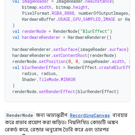
val
imageReader
=
ImageReader
.
newInstance
(
bitmap
.
width
,
bitmap
.
height
,
PixelFormat
.
RGBA_8888
,
numberOfOutputImages
,
HardwareBuffer
.
USAGE_GPU_SAMPLED_IMAGE
or
Hard
)
val
renderNode
=
RenderNode
(
"BlurEffect"
)
val
hardwareRenderer
=
HardwareRenderer
()
hardwareRenderer
.
setSurface
(
imageReader
.
surface
)
hardwareRenderer
.
setContentRoot
(
renderNode
)
renderNode
.
setPosition
(
0
,
0
,
imageReader
.
width
,
im
val
blurRenderEffect
=
RenderEffect
.
createBlurEffe
radius
,
radius
,
Shader
.
TileMode
.
MIRROR
)
renderNode
.
setRenderEffect
(
blurRenderEffect
)
RenderNode
জন্য অভ্যন্তরীণ
RecordingCanvas
ব্যবহার
করে প্রভাব প্রয়োগ করা জড়িত। নিম্নলিখিত কোডটি অঙ্কন
রেকর্ড করে, রেন্ডার অনুরোধ তৈরি করে এবং তারপর