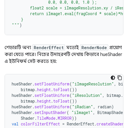
                0.0, 0.0, 0.0, 1.0 );             
        float2 scale = iImageResolution.xy / iReso
        return iImage1.eval(fragCoord * scale)*hue
    }
"""
)
শেডারটি অন্য
RenderEffect
মতোই
RenderNode
প্রয়োগ
করা যেতে পারে। নিচের উদাহরণটি দেখায় কিভাবে hueShader
এ ইউনিফর্ম সেট করতে হয়:
hueShader
.
setFloatUniform
(
"iImageResolution"
,
bitm
bitmap
.
height
.
toFloat
())
hueShader
.
setFloatUniform
(
"iResolution"
,
bitmap
.
wi
bitmap
.
height
.
toFloat
())
hueShader
.
setFloatUniform
(
"iRadian"
,
radian
)
hueShader
.
setInputShader
(
"iImage1"
,
BitmapShader
(
Shader
.
TileMode
.
MIRROR
))
val
colorFilterEffect
=
RenderEffect
.
createShaderE