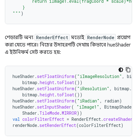
        return iImage1.eval(fragCoord * scale)*hue
    }
"""
)
শেডারটি অন্য
RenderEffect
মতোই
RenderNode
প্রয়োগ
করা যেতে পারে। নিচের উদাহরণটি দেখায় কিভাবে hueShader
এ ইউনিফর্ম সেট করতে হয়:
hueShader
.
setFloatUniform
(
"iImageResolution"
,
bitm
bitmap
.
height
.
toFloat
())
hueShader
.
setFloatUniform
(
"iResolution"
,
bitmap
.
wi
bitmap
.
height
.
toFloat
())
hueShader
.
setFloatUniform
(
"iRadian"
,
radian
)
hueShader
.
setInputShader
(
"iImage1"
,
BitmapShader
(
Shader
.
TileMode
.
MIRROR
))
val
colorFilterEffect
=
RenderEffect
.
createShaderE
renderNode
.
setRenderEffect
(
colorFilterEffect
)