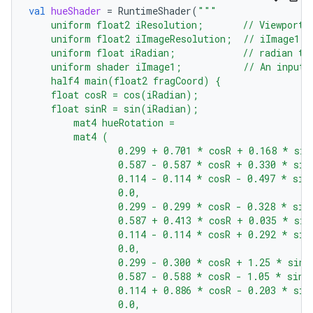
val
hueShader
=
RuntimeShader
(
"""
    uniform float2 iResolution;       // Viewport 
    uniform float2 iImageResolution;  // iImage1 r
    uniform float iRadian;            // radian to
    uniform shader iImage1;           // An input 
    half4 main(float2 fragCoord) {
    float cosR = cos(iRadian);
    float sinR = sin(iRadian);
        mat4 hueRotation =
        mat4 (
                0.299 + 0.701 * cosR + 0.168 * sin
                0.587 - 0.587 * cosR + 0.330 * sin
                0.114 - 0.114 * cosR - 0.497 * sin
                0.0,                              
                0.299 - 0.299 * cosR - 0.328 * sin
                0.587 + 0.413 * cosR + 0.035 * sin
                0.114 - 0.114 * cosR + 0.292 * sin
                0.0,                              
                0.299 - 0.300 * cosR + 1.25 * sinR
                0.587 - 0.588 * cosR - 1.05 * sinR
                0.114 + 0.886 * cosR - 0.203 * sin
                0.0,                              