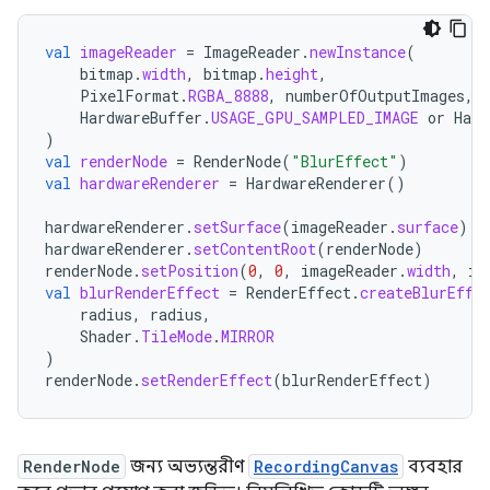
val
imageReader
=
ImageReader
.
newInstance
(
bitmap
.
width
,
bitmap
.
height
,
PixelFormat
.
RGBA_8888
,
numberOfOutputImages
,
HardwareBuffer
.
USAGE_GPU_SAMPLED_IMAGE
or
Hard
)
val
renderNode
=
RenderNode
(
"BlurEffect"
)
val
hardwareRenderer
=
HardwareRenderer
()
hardwareRenderer
.
setSurface
(
imageReader
.
surface
)
hardwareRenderer
.
setContentRoot
(
renderNode
)
renderNode
.
setPosition
(
0
,
0
,
imageReader
.
width
,
im
val
blurRenderEffect
=
RenderEffect
.
createBlurEffe
radius
,
radius
,
Shader
.
TileMode
.
MIRROR
)
renderNode
.
setRenderEffect
(
blurRenderEffect
)
RenderNode
জন্য অভ্যন্তরীণ
RecordingCanvas
ব্যবহার