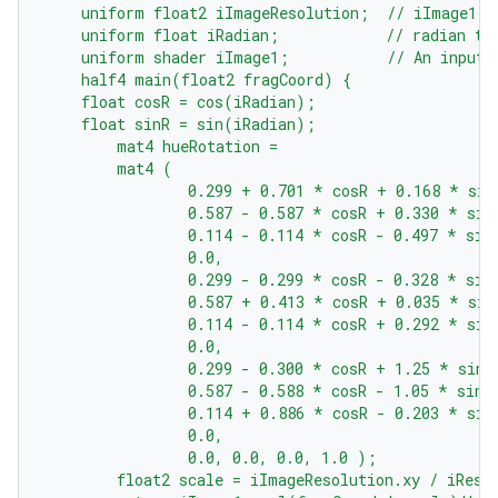
    uniform float2 iImageResolution;  // iImage1 r
    uniform float iRadian;            // radian to
    uniform shader iImage1;           // An input 
    half4 main(float2 fragCoord) {
    float cosR = cos(iRadian);
    float sinR = sin(iRadian);
        mat4 hueRotation =
        mat4 (
                0.299 + 0.701 * cosR + 0.168 * sin
                0.587 - 0.587 * cosR + 0.330 * sin
                0.114 - 0.114 * cosR - 0.497 * sin
                0.0,                              
                0.299 - 0.299 * cosR - 0.328 * sin
                0.587 + 0.413 * cosR + 0.035 * sin
                0.114 - 0.114 * cosR + 0.292 * sin
                0.0,                              
                0.299 - 0.300 * cosR + 1.25 * sinR
                0.587 - 0.588 * cosR - 1.05 * sinR
                0.114 + 0.886 * cosR - 0.203 * sin
                0.0,                              
                0.0, 0.0, 0.0, 1.0 );             
        float2 scale = iImageResolution.xy / iReso