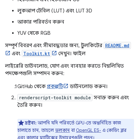
লুকআপ টেবিল (LUT) এবং LUT 3D
আকার পরিবর্তন করুন
YUV থেকে RGB
সম্পূর্ণ বিবরণ এবং সীমাবদ্ধতার জন্য, টুলকিটের
README.md
এবং
Toolkit.kt
দেখুন। ফাইল
লাইব্রেরি ডাউনলোড, যোগ এবং ব্যবহার করতে নিম্নলিখিত
পদক্ষেপগুলি সম্পাদন করুন:
GitHub থেকে
প্রকল্পটি
ডাউনলোড করুন।
renderscript-toolkit module
সনাক্ত করুন এবং
তৈরি করুন।
দ্রষ্টব্য:
আপনি যদি পরিবর্তে GPU-তে অন্তর্নিহিত কাজ
চালাতে চান, তাহলে
ভলকান
বা
OpenGL ES-
এ কোডিং ব্লার
এবং কালার ম্যাট্রিক্সের উদাহরণগুলি পড়ুন।