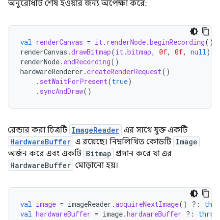
অনুরোধটি শেষ হওয়ার জন্য অপেক্ষা করে:
val
renderCanvas
=
it
.
renderNode
.
beginRecording
()
renderCanvas
.
drawBitmap
(
it
.
bitmap
,
0f
,
0f
,
null
)
renderNode
.
endRecording
()
hardwareRenderer
.
createRenderRequest
()
.
setWaitForPresent
(
true
)
.
syncAndDraw
()
রেন্ডার করা চিত্রটি
ImageReader
এর সাথে যুক্ত একটি
HardwareBuffer
এ রয়েছে। নিম্নলিখিত কোডটি
Image
অর্জন করে এবং একটি
Bitmap
প্রদান করে যা এর
HardwareBuffer
মোড়ানো হয়।
val
image
=
imageReader
.
acquireNextImage
()
?:
thro
val
hardwareBuffer
=
image
.
hardwareBuffer
?:
throw