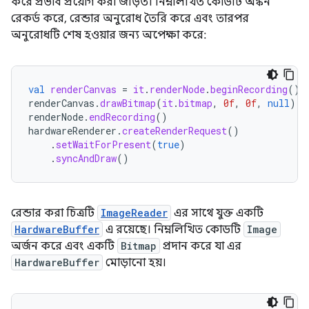
করে প্রভাব প্রয়োগ করা জড়িত। নিম্নলিখিত কোডটি অঙ্কন
রেকর্ড করে, রেন্ডার অনুরোধ তৈরি করে এবং তারপর
অনুরোধটি শেষ হওয়ার জন্য অপেক্ষা করে:
val
renderCanvas
=
it
.
renderNode
.
beginRecording
()
renderCanvas
.
drawBitmap
(
it
.
bitmap
,
0f
,
0f
,
null
)
renderNode
.
endRecording
()
hardwareRenderer
.
createRenderRequest
()
.
setWaitForPresent
(
true
)
.
syncAndDraw
()
রেন্ডার করা চিত্রটি
ImageReader
এর সাথে যুক্ত একটি
HardwareBuffer
এ রয়েছে। নিম্নলিখিত কোডটি
Image
অর্জন করে এবং একটি
Bitmap
প্রদান করে যা এর
HardwareBuffer
মোড়ানো হয়।