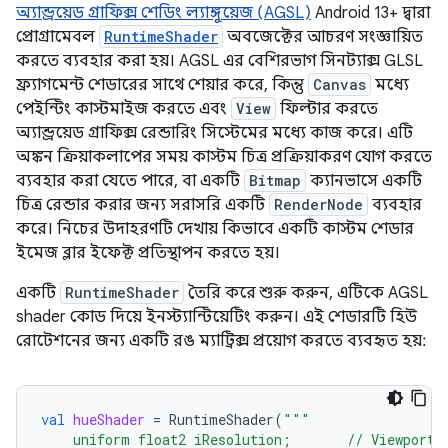
অ্যান্ড্রয়েড গ্রাফিক্স শেডিং ল্যাঙ্গুয়েজ (AGSL)
Android 13+ দ্বারা
প্রোগ্রামেবল
RuntimeShader
অবজেক্টের আচরণ সংজ্ঞায়িত
করতে ব্যবহার করা হয়। AGSL এর বেশিরভাগ সিনট্যাক্স GLSL
ফ্র্যাগমেন্ট শেডারের সাথে শেয়ার করে, কিন্তু
Canvas
মধ্যে
পেইন্টিং কাস্টমাইজ করতে এবং
View
ফিল্টার করতে
অ্যান্ড্রয়েড গ্রাফিক্স রেন্ডারিং সিস্টেমের মধ্যে কাজ করে। এটি
অঙ্কন ক্রিয়াকলাপের সময় কাস্টম চিত্র প্রক্রিয়াকরণ যোগ করতে
ব্যবহার করা যেতে পারে, বা একটি
Bitmap
ক্যানভাসে একটি
চিত্র রেন্ডার করার জন্য সরাসরি একটি
RenderNode
ব্যবহার
করে। নিচের উদাহরণটি দেখায় কিভাবে একটি কাস্টম শেডার
ইমেজ ব্লার ইফেক্ট প্রতিস্থাপন করতে হয়।
একটি
RuntimeShader
তৈরি করে শুরু করুন, এটিকে AGSL
shader কোড দিয়ে ইনস্ট্যান্টিয়েটিং করুন। এই শেডারটি হিউ
রোটেশনের জন্য একটি রঙ ম্যাট্রিক্স প্রয়োগ করতে ব্যবহৃত হয়:
val
hueShader
=
RuntimeShader
(
"""
    uniform float2 iResolution;       // Viewport 