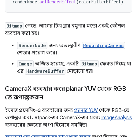
renderNode
.
setRenderEffect
(
colorFilterEffect
)
Bitmap
পেতে, আগের চিত্র ব্লার নমুনার মতো একই কৌশল
ব্যবহার করা হয়।
RenderNode
জন্য অভ্যন্তরীণ
RecordingCanvas
শেডার প্রয়োগ করে।
Image
অর্জিত হয়েছে, একটি
Bitmap
ফেরত দিচ্ছে যা
এর
HardwareBuffer
মোড়ানো হয়।
Camera
X ব্যবহার করে planar YUV থেকে RGB
তে রূপান্তর করুন
ইমেজ প্রসেসিং-এ ব্যবহারের জন্য
প্ল্যানার YUV
থেকে RGB-তে
রূপান্তর করা Jetpack-এর CameraX-এর মধ্যে
ImageAnalysis
ব্যবহারের ক্ষেত্রের অংশ হিসেবে সমর্থিত।