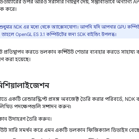
ডওয়্যারের উপর আরও সরাসরি নিয়ন্ত্রণ দেয়, সম্ভাব্যভাবে অন্যান্য 
লক করে।
শুধুমাত্র NDK এর মধ্যে থেকে অ্যাক্সেসযোগ্য। আপনি যদি আপনার GPU কম্প
, তাহলে OpenGL ES 3.1 কম্পিউটের জন্য SDK বাইন্ডিং উপলব্ধ।
 স্ক্রিপ্ট প্রতিস্থাপন করতে ভলকান কম্পিউট শেডার ব্যবহার করতে সাহায্
ণ করা হয়েছে।
িশিয়ালাইজেশন
ে একটি রেন্ডারস্ক্রিপ্ট প্রসঙ্গ অবজেক্ট তৈরি করার পরিবর্তে, NDK
লিখিত পদক্ষেপগুলি সম্পাদন করুন৷
ান উদাহরণ তৈরি করুন।
িউট সারি সমর্থন করে এমন একটি ভলকান ফিজিক্যাল ডিভাইস বেছে