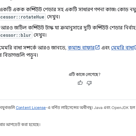
ন: একটি একক কম্পিউট শেডার সহ একটি সাধারণ গণনা কাজ৷ কোড নমু
cessor::rotateHue
দেখুন।
ি আরও জটিল কম্পিউট টাস্ক যা ক্রমানুসারে দুটি কম্পিউট শেডার নির্
cessor::blur
দেখুন।
 মেমরি বাধা সম্পর্কে আরও জানতে,
কমান্ড বাফার
এবং
মেমরি বাধা
 বিভাগগুলি পড়ুন।
এটি কাজে লেগেছে?
 নমুনাগুলি
Content License
-এ বর্ণিত লাইসেন্সের অধীনস্থ। Java এবং OpenJDK হল
ার আপডেট করা হয়েছে।