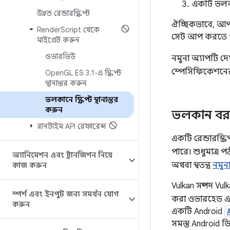
একটি ভলকা
উন্নত রেন্ডারস্ক্রিপ্ট
ঐচ্ছিকভাবে, আপন
Render
Script থেকে
সেট আপ করতে 
মাইগ্রেট করুন
ওভারভিউ
নমুনা অ্যাপটি দ
স্পেসিফিকেশন
Open
GL ES 3
.
1-এ স্ক্রিপ্ট
স্থানান্তর করুন
ভলকানে স্ক্রিপ্ট স্থানান্তর
করুন
ভলকান বরা
রানটাইম API রেফারেন্স
একটি রেন্ডারস্ক্র
পারে। শুধুমাত্র
অ্যানিমেশন এবং ট্রানজিশন নিয়ে
অথবা স্বতন্ত্র
নমুন
কাজ করুন
Vulkan সম্পদ Vulk
স্পর্শ এবং ইনপুট জন্য সমর্থন যোগ
করা ওভারহেড এ
করুন
একটি Android
সমস্ত Android 