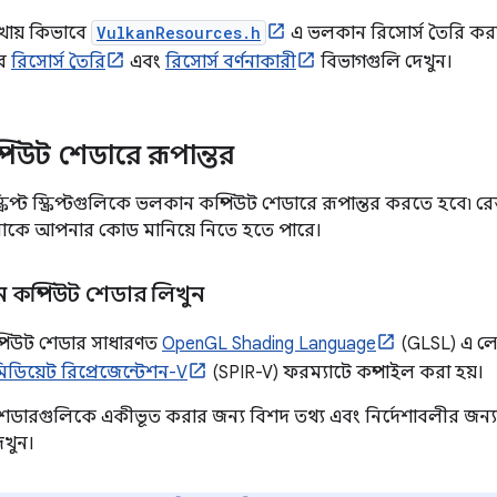
েখায় কিভাবে
VulkanResources.h
এ ভলকান রিসোর্স তৈরি ক
ের
রিসোর্স তৈরি
এবং
রিসোর্স বর্ণনাকারী
বিভাগগুলি দেখুন।
িউট শেডারে রূপান্তর
্রিপ্ট স্ক্রিপ্টগুলিকে ভলকান কম্পিউট শেডারে রূপান্তর করতে হবে৷ রেন্
াকে আপনার কোড মানিয়ে নিতে হতে পারে।
কম্পিউট শেডার লিখুন
্পিউট শেডার সাধারণত
OpenGL Shading Language
(GLSL) এ লে
িডিয়েট রিপ্রেজেন্টেশন-V
(SPIR-V) ফরম্যাটে কম্পাইল করা হয়।
েডারগুলিকে একীভূত করার জন্য বিশদ তথ্য এবং নির্দেশাবলীর জন্
খুন।