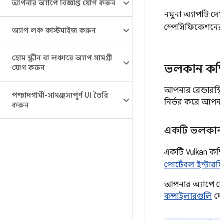
আপনার অ্যাপে বিজ্ঞপ্তি যোগ করুন
নমুনা অ্যাপটি দ
স্পেসিফিকেশন
অ্যাপ লঞ্চ কাস্টমাইজ করুন
হোম স্ক্রীন বা লঞ্চারে অ্যাপ সামগ্রী
ভলকান কম্প
যোগ করুন
আপনার রেন্ডারস্ক
পশ্চাদগামী-সামঞ্জস্যপূর্ণ UI তৈরি
নির্ভর করে আপন
করুন
একটি ভলকান 
একটি Vulkan কম
পোর্টেবল ইন্টারম
আপনার অ্যাপে শ
কম্পাইলারগুলি
দে