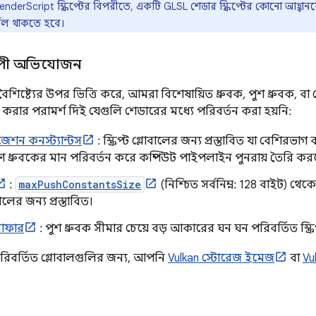
nderScript স্ক্রিপ্টের বিপরীতে, একটি GLSL শেডার স্ক্রিপ্টের কোনো আহ্বা
্নেল থাকতে হবে।
বব্যাপী অভিযোজন
ের বৈশিষ্ট্যের উপর ভিত্তি করে, আমরা বিশেষায়িত ধ্রুবক, পুশ ধ্রুবক, ব
 করার পরামর্শ দিই যেগুলি শেডারের মধ্যে পরিবর্তন করা হয়নি:
েশন কনস্ট্যান্টস
: স্ক্রিপ্ট গ্লোবালের জন্য প্রস্তাবিত যা বেশিরভাগ ক
 ধ্রুবকের মান পরিবর্তন করে কম্পিউট পাইপলাইন পুনরায় তৈরি কর
:
maxPushConstantsSize
(নিশ্চিত সর্বনিম্ন: 128 বাইট) 
লোবালের জন্য প্রস্তাবিত।
বাফার
: পুশ ধ্রুবক সীমার চেয়ে বড় আকারের ঘন ঘন পরিবর্তিত স্ক্রিপ
রিবর্তিত গ্লোবালগুলির জন্য, আপনি
Vulkan স্টোরেজ ইমেজ
বা
Vu