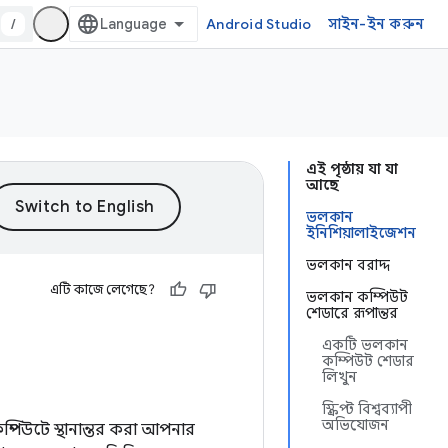
/
Android Studio
সাইন-ইন করুন
এই পৃষ্ঠায় যা যা
আছে
ভলকান
ইনিশিয়ালাইজেশন
ভলকান বরাদ্দ
এটি কাজে লেগেছে?
ভলকান কম্পিউট
শেডারে রূপান্তর
একটি ভলকান
কম্পিউট শেডার
লিখুন
স্ক্রিপ্ট বিশ্বব্যাপী
অভিযোজন
কম্পিউটে স্থানান্তর করা আপনার