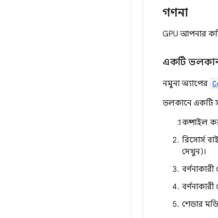
গণনা
GPU আপনার কম্
একটি ভলকান 
নমুনা অ্যাপের
C
ভলকানে একটি সং
কম্পাইল ক
রিসোর্স ব
দেখুন)।
বর্ণনাকার
বর্ণনাকার
শেডার মড