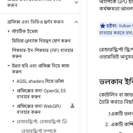
অ্যাপকে GPU হার্
করুন
কর্মক্ষমতা আন
গ্রাফিক্স এবং ভিডিও প্রদর্শন করুন
দ্রষ্টব্য:
Vulkan 
স্ট্যাটিক ইমেজ
ব্যবহার করতে চান
মিডিয়া প্লেব্যাক নিয়ন্ত্রণ যোগ করুন
রেন্ডারস্ক্রিপ্ট
পিকচার-ইন-পিকচার (Pi
P) ব্যবহার
করুন
ওভারভিউ অনুসর
উন্নত ছবি এবং গ্রাফিক্স নিয়ে কাজ
করুন
ভলকান ইন
AGSL shaders দিয়ে আঁকা
গ্রাফিক্সের জন্য Open
GL ES
কোটলিন বা জাভাত
ব্যবহার করুন
তৈরি করতে নিম্ন
গ্রাফিক্সের জন্য Web
GPU
ব্যবহার করুন
একটি ভলক
রেন্ডারস্ক্রিপ্ট
,
রেন্ডারস্ক্রিপ্ট
একটি কম্প
রেন্ডারস্ক্রিপ্ট সম্পর্কে