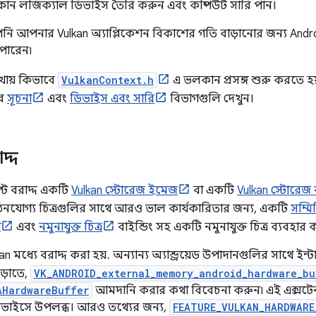
ন লজিক্যাল ডিভাইস তৈরি করুন এবং কম্পিউট সারি পান।
ি আপনার Vulkan অ্যাপ্লিকেশন বিকাশের গতি বাড়ানোর জন্য Andro
পারেন৷
েখায় কিভাবে
VulkanContext.h
এ ভলকান প্রসঙ্গ শুরু করতে
ের
সূচনা
এবং
ডিভাইস এবং সারি
বিভাগগুলি দেখুন।
দ্দ
িপ্ট বরাদ্দ একটি
Vulkan স্টোরেজ ইমেজ
বা একটি
Vulkan স্টোরেজ
 পঠনযোগ্য চিত্রগুলির সাথে আরও ভাল কার্যকারিতার জন্য, একটি
সম্মি
া
এবং
নমুনাযুক্ত চিত্র
বাইন্ডিং সহ একটি নমুনাযুক্ত চিত্র ব্যবহার
an মধ্যে বরাদ্দ করা হয়. অন্যান্য অ্যান্ড্রয়েড উপাদানগুলির সাথে ই
ড়াতে,
VK_ANDROID_external_memory_android_hardware_bu
AHardwareBuffer
আমদানি করার কথা বিবেচনা করুন৷ এই এক্সটেনশ
ডিভাইসে উপলব্ধ। আরও তথ্যের জন্য,
FEATURE_VULKAN_HARDWARE