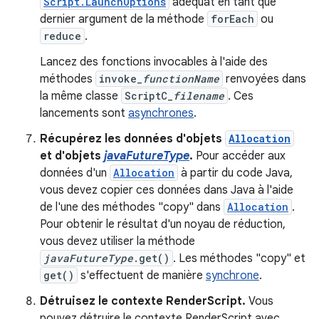
Script.LaunchOptions
adéquat en tant que
dernier argument de la méthode
forEach
ou
reduce
.
Lancez des fonctions invocables à l'aide des
méthodes
invoke_
functionName
renvoyées dans
la même classe
ScriptC_
filename
. Ces
lancements sont
asynchrones
.
Récupérez les données d'objets
Allocation
et d'objets
javaFutureType
.
Pour accéder aux
données d'un
Allocation
à partir du code Java,
vous devez copier ces données dans Java à l'aide
de l'une des méthodes "copy" dans
Allocation
.
Pour obtenir le résultat d'un noyau de réduction,
vous devez utiliser la méthode
javaFutureType
.get()
. Les méthodes "copy" et
get()
s'effectuent de manière
synchrone
.
Détruisez le contexte RenderScript.
Vous
pouvez détruire le contexte RenderScript avec