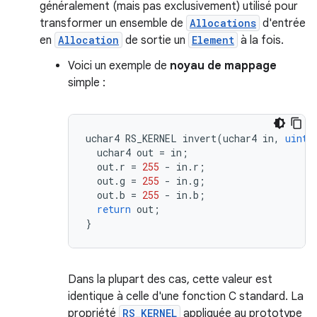
généralement (mais pas exclusivement) utilisé pour
transformer un ensemble de
Allocations
d'entrée
en
Allocation
de sortie un
Element
à la fois.
Voici un exemple de
noyau de mappage
simple :
uchar4
RS_KERNEL
invert
(
uchar4
in
,
uint3
uchar4
out
=
in
;
out
.
r
=
255
-
in
.
r
;
out
.
g
=
255
-
in
.
g
;
out
.
b
=
255
-
in
.
b
;
return
out
;
}
Dans la plupart des cas, cette valeur est
identique à celle d'une fonction C standard. La
propriété
RS_KERNEL
appliquée au prototype