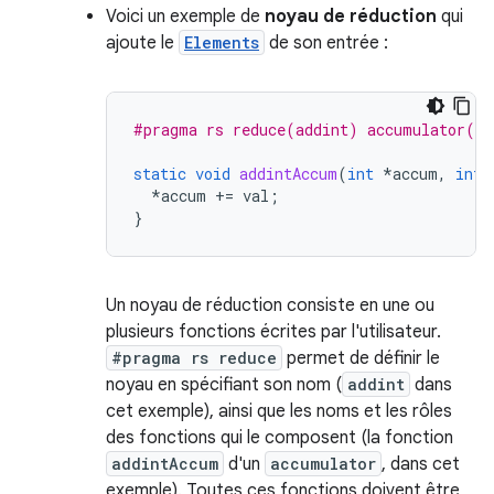
Voici un
exemple
de
noyau de réduction
qui
ajoute le
Elements
de son entrée :
#pragma rs reduce(addint) accumulator(ad
static
void
addintAccum
(
int
*
accum
,
int
*
accum
+=
val
;
}
Un noyau de réduction consiste en une ou
plusieurs fonctions écrites par l'utilisateur.
#pragma rs reduce
permet de définir le
noyau en spécifiant son nom (
addint
dans
cet exemple), ainsi que les noms et les rôles
des fonctions qui le composent (la fonction
addintAccum
d'un
accumulator
, dans cet
exemple). Toutes ces fonctions doivent être