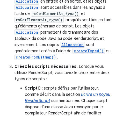
Allocation
en entrée et en sortie, et les objets
Allocation
sont accessibles dans les noyaux à
l'aide de
rsGetElementAt_
type
()
et
rsSetElementAt_
type
()
lorsqu'ils sont liés en tant
qu'éléments généraux de script. Les objets
Allocation
permettent de transmettre des
tableaux du code Java au code RenderScript, et
inversement. Les objets
Allocation
sont
généralement créés à l'aide de
createTyped()
ou
createFromBitmap()
.
Créez les scripts nécessaires.
Lorsque vous
utilisez RenderScript, vous avez le choix entre deux
types de scripts :
ScriptC
: scripts définis par l'utilisateur,
comme décrit dans la section
Écrire un noyau
RenderScript
susmentionnée. Chaque script
dispose d'une classe Java renvoyée par le
compilateur RenderScript afin de faciliter