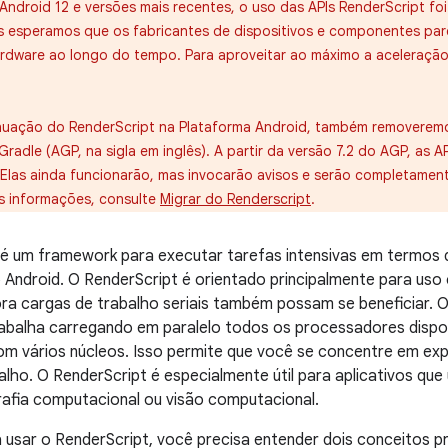
 Android 12 e versões mais recentes, o uso das APIs RenderScript fo
 esperamos que os fabricantes de dispositivos e componentes par
ardware ao longo do tempo. Para aproveitar ao máximo a acelera
uação do RenderScript na Plataforma Android, também removeremos
radle (AGP, na sigla em inglês). A partir da versão 7.2 do AGP, as 
Elas ainda funcionarão, mas invocarão avisos e serão completamen
s informações, consulte
Migrar do Renderscript
.
 é um framework para executar tarefas intensivas em termo
Android. O RenderScript é orientado principalmente para us
ra cargas de trabalho seriais também possam se beneficiar.
rabalha carregando em paralelo todos os processadores dispo
m vários núcleos. Isso permite que você se concentre em exp
lho. O RenderScript é especialmente útil para aplicativos q
afia computacional ou visão computacional.
usar o RenderScript, você precisa entender dois conceitos pri