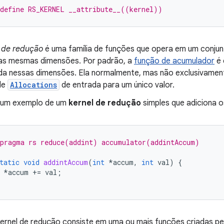
define RS_KERNEL __attribute__((kernel))
 de redução
é uma família de funções que opera em um conju
as mesmas dimensões. Por padrão, a
função de acumulador
é 
a nessas dimensões. Ela normalmente, mas não exclusivamente
de
Allocations
de entrada para um único valor.
 um
exemplo
de um
kernel de redução
simples que adiciona 
pragma rs reduce(addint) accumulator(addintAccum)
tatic
void
addintAccum
(
int
*
accum
,
int
val
)
{
*
accum
+=
val
;
ernel de redução consiste em uma ou mais funções criadas pe