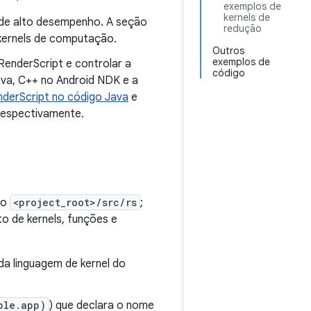
exemplos de
kernels de
 de alto desempenho. A seção
redução
kernels de computação.
Outros
exemplos de
RenderScript e controlar a
código
Java, C++ no Android NDK e a
derScript no código Java
e
respectivamente.
io
<project_root>/src/rs
;
to de kernels, funções e
da linguagem de kernel do
ple.app)
) que declara o nome