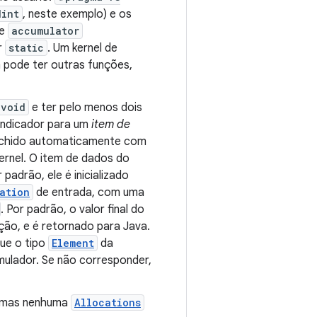
dint
, neste exemplo) e os
de
accumulator
r
static
. Um kernel de
 pode ter outras funções,
void
e ter pelo menos dois
 indicador para um
item de
enchido automaticamente com
ernel. O item de dados do
adrão, ele é inicializado
ation
de entrada, com uma
. Por padrão, o valor final do
ão, e é retornado para Java.
que o tipo
Element
da
ulador. Se não corresponder,
 mas nenhuma
Allocations