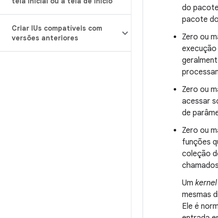
tela inicial ou à tela de início
do pacote
pacote do 
Criar IUs compatíveis com
Zero ou m
versões anteriores
execução 
geralmente
processam
Zero ou m
acessar s
de parâme
Zero ou m
funções q
coleção d
chamado
Um
kerne
mesmas di
Ele é nor