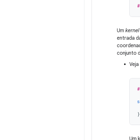
#
Um
kernel
entrada d
coordenad
conjunto 
Veja
#
s
}
Um k