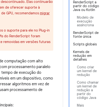
i descontinuado. Elas continuarão
RenderScript a
partir do código
em de oferecer suporte à
Java ou Kotlin
ção de GPU, recomendamos
migrar
Modelo de
execução
assíncrona
 o suporte para ele no Plug-in
RenderScript de
APIs do RenderScript foram
fonte única
te removidas em versões futuras
Scripts globais
Kernels de
redução em
detalhes
s de computação com alto
o com processamento paralelo
Como criar
um kernel de
 O tempo de execução do
redução
níveis em um dispositivo, como
Como chamar
ressar algoritmos em vez de
um kernel de
ue usam processamento de
redução a
partir do
código Java
ncipais:
Mais