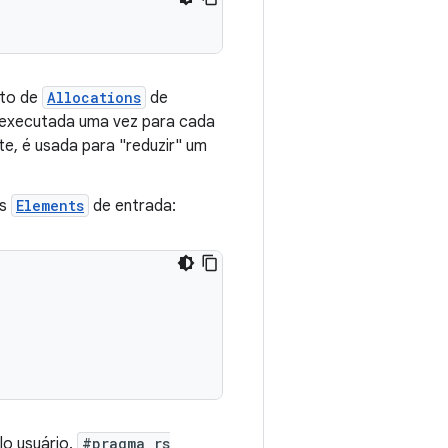
nto de
Allocations
de
executada uma vez para cada
, é usada para "reduzir" um
os
Elements
de entrada:
lo usuário.
#pragma rs