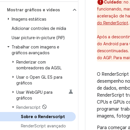
Cuidado
: no
funcionando, mas
Mostrar gráficos e vídeos
aceleração de h
Imagens estáticas
do RenderScript
.
Adicionar controles de mídia
Após a descontin
Usar picture-in-picture (Pi
P)
do Android para G
Trabalhar com imagens e
descontinuadas. 
gráficos avançados
do AGP. Para mai
Renderizar com
sombreadores da AGSL
O RenderScript
Usar o Open GL ES para
desempenho no 
gráficos
de dados, embo
Usar Web
GPU para
RenderScript t
gráficos
CPUs e GPUs co
Renderscript
programar traba
imagens, fotogr
Sobre o Renderscript
Render
Script avançado
Para começar a 