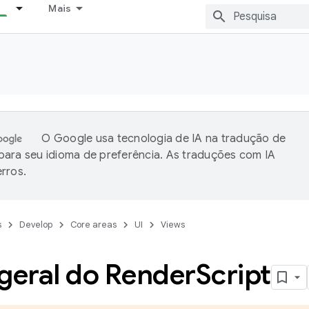
Mais
O Google usa tecnologia de IA na tradução de
ara seu idioma de preferência. As traduções com IA
rros.
s
Develop
Core areas
UI
Views
geral do Render
Script