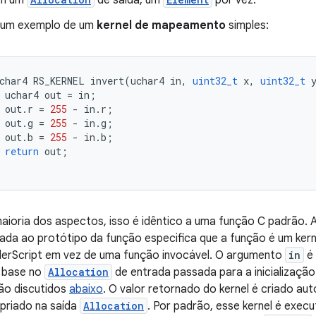
em um
de saída, um
por vez.
 um exemplo de um
kernel de mapeamento
simples:
char4
RS_KERNEL
invert
(
uchar4
in
,
uint32_t
x
,
uint32_t
uchar4
out
=
in
;
out
.
r
=
255
-
in
.
r
;
out
.
g
=
255
-
in
.
g
;
out
.
b
=
255
-
in
.
b
;
return
out
;
aioria dos aspectos, isso é idêntico a uma função C padrão.
cada ao protótipo da função especifica que a função é um ke
erScript em vez de uma função invocável. O argumento
in
é 
 base no
Allocation
de entrada passada para a inicializaçã
ão discutidos
abaixo
. O valor retornado do kernel é criado au
priado na saída
Allocation
. Por padrão, esse kernel é exe