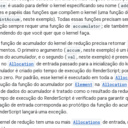
uce
é usado para definir o kernel especificando seu nome (
ad
s e papéis das funções que compõem o kernel (uma função 
intAccum
, neste exemplo). Todas essas funções precisam se
ção sempre requer uma função de
accumulator
; ele também
ndendo do que você quer que o kernel faça.
função de acumulador do kernel de redução precisa retornar
mentos. O primeiro argumento (
accum
, neste exemplo) é um
s do acumulador
, e o segundo (
val
, neste exemplo) é pre
e no
Allocation
de entrada passado para a inicialização do k
ulador é criado pelo tempo de execução do RenderScript; por p
 zero. Por padrão, esse kernel é executado em toda a
Alloc
ução da função do acumulador por
Element
na
Allocation
 de dados do acumulador é tratado como o resultado da reduç
mpo de execução do RenderScript é verificado para garantir 
ação de entrada corresponda ao protótipo da função do acum
nderScript lançará uma exceção.
ernel de redução tem uma ou mais
Allocations
de entrada,