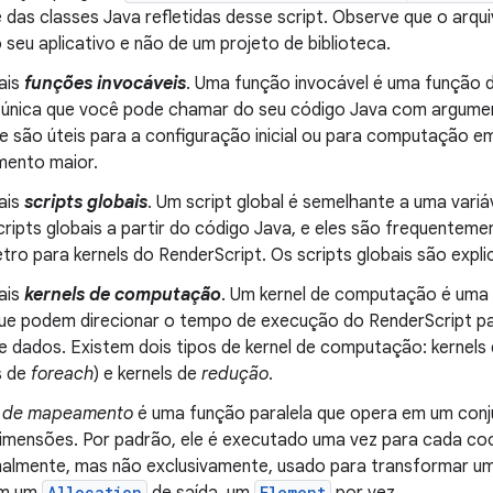
 das classes Java refletidas desse script. Observe que o arqu
seu aplicativo e não de um projeto de biblioteca.
ais
funções invocáveis
. Uma função invocável é uma função d
única que você pode chamar do seu código Java com argument
 são úteis para a configuração inicial ou para computação em
ento maior.
ais
scripts globais
. Um script global é semelhante a uma variáv
cripts globais a partir do código Java, e eles são frequentem
tro para kernels do RenderScript. Os scripts globais são exp
ais
kernels de computação
. Um kernel de computação é uma
ue podem direcionar o tempo de execução do RenderScript p
e dados. Existem dois tipos de kernel de computação: kernels
s de
foreach
) e kernels de
redução
.
l de mapeamento
é uma função paralela que opera em um con
mensões. Por padrão, ele é executado uma vez para cada co
malmente, mas não exclusivamente, usado para transformar u
Allocation
Element