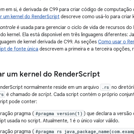
em
em si, é derivada de C99 para criar código de computação
r um kernel do RenderScript
descreve como usá-lo para criar 
ontrole
é usada para gerenciar o ciclo de vida de recursos do 
o kernel. Ela está disponível em três linguagens diferentes: 
inguagem de kernel derivada de C99. As seções
Como usar o Ren
ipt de fonte única
descrevem a primeira e a terceira opções, 
r um kernel do Render
Script
enderScript normalmente reside em um arquivo
.rs
no diretór
rs
é chamado de
script
. Cada script contém o próprio conjun
cript pode conter:
ração pragma (
#pragma version(1)
) que declara a versão 
pt usada no script. Atualmente, 1 é o único valor válido.
ração pragma (
#pragma rs java_package_name(com.exam