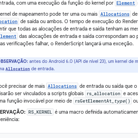
ntrada, com uma execução da função do kernel por
Element
ernel de mapeamento pode ter uma ou mais
Allocations
de
ocation
de saída ou ambos. O tempo de execução do RenderSc
ntir que todas as alocações de entrada e saída tenham as m
Element
das alocações de entrada e saída correspondam ao p
as verificações falhar, o RenderScript lançará uma exceção.
BSERVAÇÃO:
antes do Android 6.0 (API de nível 23), um kernel de
uma
de entrada.
Allocation
ocê precisar de mais
Allocations
de entrada ou saída que o 
isarão ser vinculados a scripts globais
rs_allocation
e aces
ma função invocável por meio de
rsGetElementAt_
type
()
o
ERVAÇÃO:
RS_KERNEL
é uma macro definida automaticament
eniência: