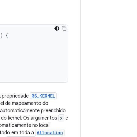
y
)
{
 A propriedade
RS_KERNEL
rnel de mapeamento do
automaticamente preenchido
o do kernel. Os argumentos
x
e
tomaticamente no local
cutado em toda a
Allocation