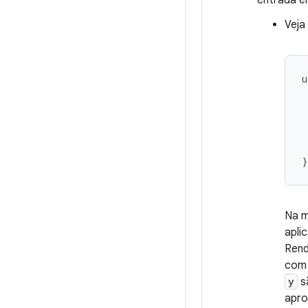
entrada 
Veja
u
}
Na m
apli
Rend
com
y
s
apro