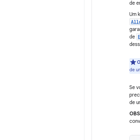
de e
Um k
All
gara
de
dess
O
de 
Se v
prec
de u
OBS
conv