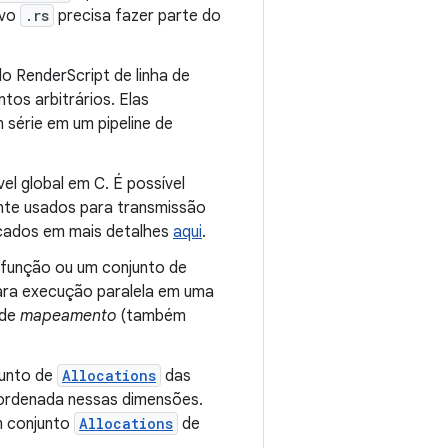
ivo
.rs
precisa fazer parte do
o RenderScript de linha de
os arbitrários. Elas
 série em um pipeline de
el global em C. É possível
ente usados para transmissão
licados em mais detalhes
aqui
.
 função ou um conjunto de
ara execução paralela em uma
 de
mapeamento
(também
junto de
Allocations
das
ordenada nessas dimensões.
m conjunto
Allocations
de