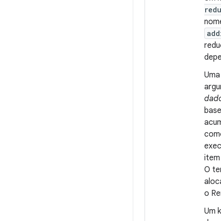
red
nome
add
redu
depe
Uma 
argu
dado
bas
acum
como
exec
item
O te
aloc
o Re
Um k