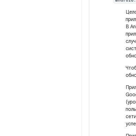
Цело
при
В An
прил
случ
сист
обно
Чтоб
обн
Прил
Goog
(уро
поль
сети
успе