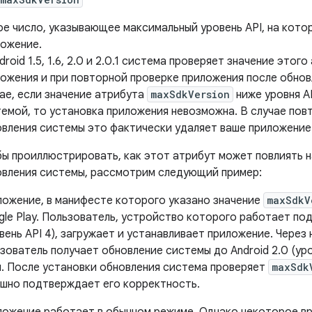
е число, указывающее максимальный уровень API, на кото
ложение.
droid 1.5, 1.6, 2.0 и 2.0.1 система проверяет значение этог
ожения и при повторной проверке приложения после обнов
ае, если значение атрибута
maxSdkVersion
ниже уровня A
емой, то установка приложения невозможна. В случае пов
вления системы это фактически удаляет ваше приложение
ы проиллюстрировать, как этот атрибут может повлиять н
овления системы, рассмотрим следующий пример:
ожение, в манифесте которого указано значение
maxSdkV
le Play. Пользователь, устройство которого работает под 
вень API 4), загружает и устанавливает приложение. Через
зователь получает обновление системы до Android 2.0 (ур
. После установки обновления система проверяет
maxSdk
шно подтверждает его корректность.