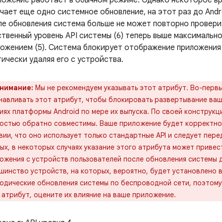
ожение работает в обычном режиме. Однако некоторое вр
чает еще одно системное обновление, на этот раз до Androi
е обновления система больше не может повторно провери
твенный уровень API системы (6) теперь выше максимальн
ожением (5). Система блокирует отображение приложения 
ически удаляя его с устройства.
нимание:
Мы не рекомендуем указывать этот атрибут. Во-перв
навливать этот атрибут, чтобы блокировать развертывание ва
иях платформы Android по мере их выпуска. По своей конструк
остью обратно совместимы. Ваше приложение будет корректно 
вии, что оно использует только стандартные API и следует пер
ых, в некоторых случаях указание этого атрибута может привес
ожения с устройств пользователей после обновления системы д
шинство устройств, на которых, вероятно, будет установлено 
одические обновления системы по беспроводной сети, поэтому
 атрибут, оцените их влияние на ваше приложение.