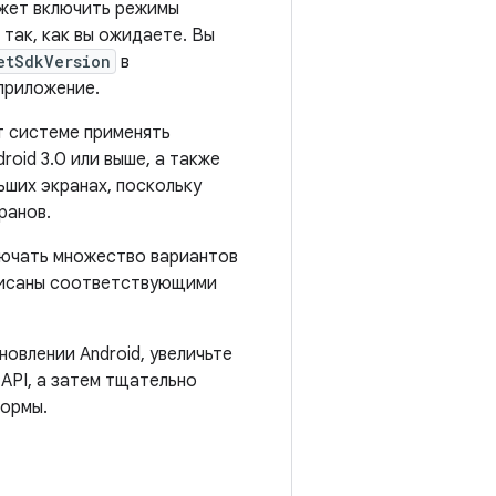
жет включить режимы
так, как вы ожидаете. Вы
etSdkVersion
в
приложение.
ет системе применять
oid 3.0 или выше, а также
ьших экранах, поскольку
ранов.
лючать множество вариантов
писаны соответствующими
овлении Android, увеличьте
API, а затем тщательно
ормы.