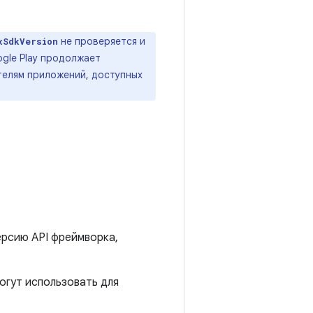
не проверяется и
xSdkVersion
ogle Play продолжает
ателям приложений, доступных
ерсию API фреймворка,
огут использовать для