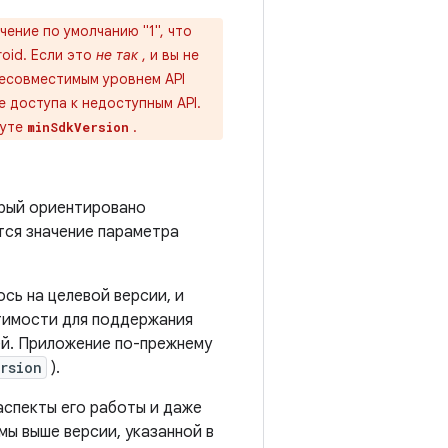
чение по умолчанию "1", что
oid. Если это
не так
, и вы не
несовместимым уровнем API
 доступа к недоступным API.
буте
.
minSdkVersion
орый ориентировано
тся значение параметра
сь на целевой версии, и
тимости для поддержания
ей. Приложение по-прежнему
rsion
).
аспекты его работы и даже
мы выше версии, указанной в