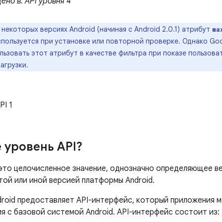
ено в: API уровня 4
 некоторых версиях Android (начиная с Android 2.0.1) атрибут
ma
спользуется при установке или повторной проверке. Однако Go
льзовать этот атрибут в качестве фильтра при показе пользов
загрузки.
PI 1
е уровень API?
 это целочисленное значение, однозначно определяющее в
той или иной версией платформы Android.
roid предоставляет API-интерфейс, который приложения м
я с базовой системой Android. API-интерфейс состоит из: