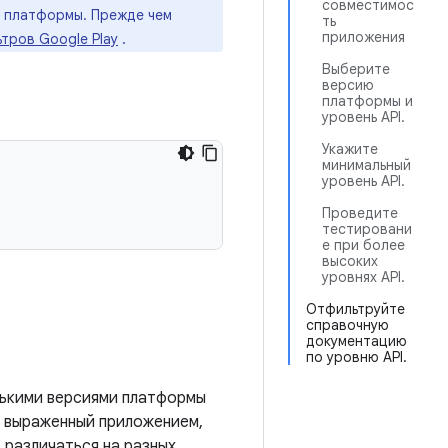
совместимос
и платформы. Прежде чем
ть
приложения
тров Google Play
.
Выберите
версию
платформы и
уровень API.
Укажите
минимальный
уровень API.
Проведите
тестировани
е при более
высоких
уровнях API.
Отфильтруйте
справочную
документацию
по уровню API.
лькими версиями платформы
I, выраженный приложением,
 различаться на разных