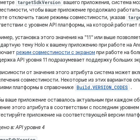
аметре
targetSdkVersion
вашего приложения, система мо
естимости, чтобы ваше приложение продолжало работать 
ете отключить такие режимы совместимости, указав
targ
ветствии с уровнем API платформы, на которой работает 
имер, установка этого значения на "11" или выше позволя
дартную тему Holo к вашему приложению при работе на Andr
лючает
режим совместимости с экраном
при работе на бол
ержка API уровня 11 подразумевает поддержку больших эк
висимости от значения этого атрибута система может вк
спечения совместимости. Некоторые из этих вариантов о
сиями платформы в справочнике
Build.VERSION_CODES
.
ы ваше приложение оставалось актуальным при каждом обн
ение этого атрибута в соответствии с последним уровнем 
тестируйте приложение на соответствующей версии платф
ено в: API уровня 4
:maxSdkVersion