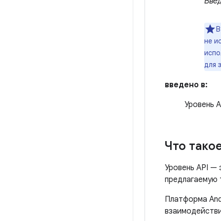
Введ
В
не и
испо
для 
введено в:
Уровень A
Что тако
Уровень API —
предлагаемую 
Платформа And
взаимодействи