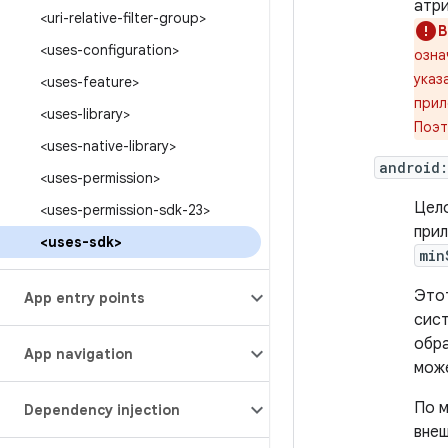
атри
<uri-relative-filter-group>
В
<uses-configuration>
озна
указ
<uses-feature>
прил
<uses-library>
Поэт
<uses-native-library>
android:
<uses-permission>
Цело
<uses-permission-sdk-23>
прил
<uses-sdk>
min
Этот
App entry points
сист
обра
App navigation
може
По м
Dependency injection
внеш