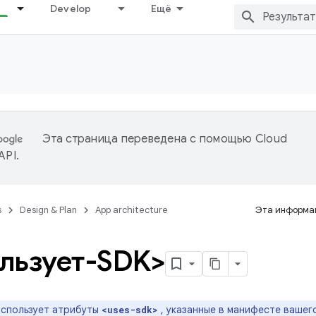
Develop
Ещё
Эта страница переведена с помощью
Cloud
 API
.
s
Design & Plan
App architecture
Эта информац
льзует-SDK>
 использует атрибуты
, указанные в манифесте вашег
<uses-sdk>