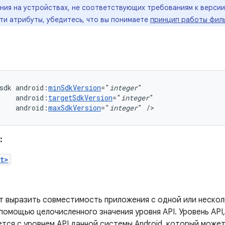
ния на устройствах, не соответствующих требованиям к верси
ти атрибуты, убедитесь, что вы понимаете
принцип работы филь
sdk
android:
minSdkVersion
="
integer
android:
targetSdkVersion
="
integer
android:
maxSdkVersion
="
integer
"
/>
:
t>
т выразить совместимость приложения с одной или неско
 помощью целочисленного значения уровня API. Уровень AP
тся с уровнем API данной системы Android, который может