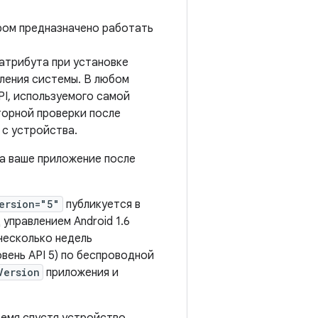
ром предназначено работать
о атрибута при установке
ления системы. В любом
PI, используемого самой
торной проверки после
 с устройства.
а ваше приложение после
ersion="5"
публикуется в
управлением Android 1.6
 несколько недель
овень API 5) по беспроводной
Version
приложения и