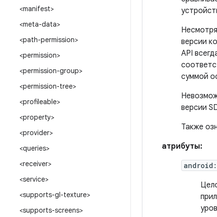
<manifest>
устройств
<meta-data>
Несмотря 
<path-permission>
версии ко
API всегд
<permission>
соответст
<permission-group>
суммой о
<permission-tree>
Невозмож
<profileable>
версии S
<property>
Также оз
<provider>
атрибуты:
<queries>
<receiver>
android
<service>
Цело
<supports-gl-texture>
прил
уров
<supports-screens>