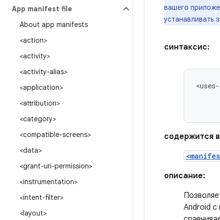
вашего приложе
App manifest file
устанавливать э
About app manifests
<action>
синтаксис:
<activity>
<activity-alias>
<uses-
<application>
<attribution>
<category>
<compatible-screens>
содержится в
<data>
<manifes
<grant-uri-permission>
описание:
<instrumentation>
Позволяе
<intent-filter>
Android с
<layout>
сравнивае