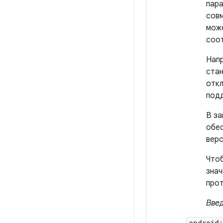
пар
совм
мож
соот
Напр
стан
отк
подд
В за
обе
вер
Чтоб
знач
про
Введ
android