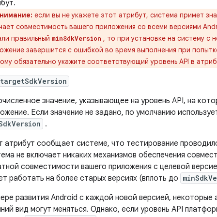
бут.
нимание:
если вы не укажете этот атрибут, система примет зна
чает совместимость вашего приложения со всеми версиями Andr
али правильный
, то при установке на систему с 
minSdkVersion
ожение завершится с ошибкой во время выполнения при попытке
ому обязательно укажите соответствующий уровень API в атри
targetSdkVersion
численное значение, указывающее на уровень API, на кот
ожение. Если значение не задано, по умолчанию используе
SdkVersion
.
 атрибут сообщает системе, что тестирование проводило
ема не включает никаких механизмов обеспечения совмес
тной совместимости вашего приложения с целевой верси
т работать на более старых версиях (вплоть до
minSdkVe
ере развития Android с каждой новой версией, некоторые 
ний вид могут меняться. Однако, если уровень API платфор