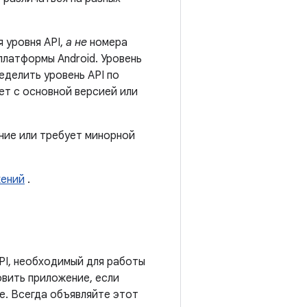
 уровня API,
а не
номера
платформы Android. Уровень
еделить уровень API по
ет с основной версией или
ние или требует минорной
жений
.
PI, необходимый для работы
овить приложение, если
те. Всегда объявляйте этот