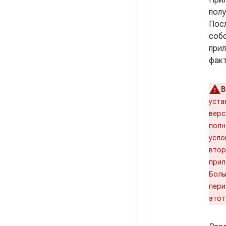
Прил
полу
Посл
собс
прил
факт
В
уста
верс
полн
усло
втор
прил
Боль
пери
этот