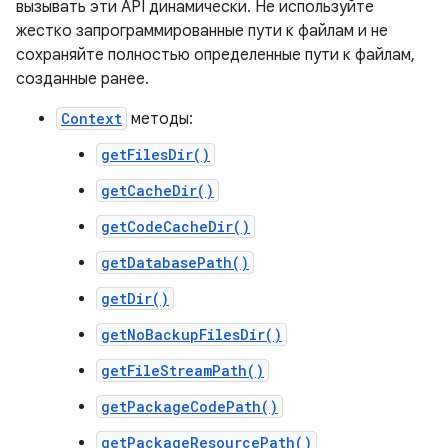
вызывать эти API динамически. Не используйте
жестко запрограммированные пути к файлам и не
сохраняйте полностью определенные пути к файлам,
созданные ранее.
Context
методы:
getFilesDir()
getCacheDir()
getCodeCacheDir()
getDatabasePath()
getDir()
getNoBackupFilesDir()
getFileStreamPath()
getPackageCodePath()
getPackageResourcePath()