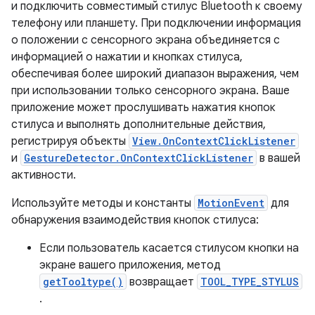
и подключить совместимый стилус Bluetooth к своему
телефону или планшету. При подключении информация
о положении с сенсорного экрана объединяется с
информацией о нажатии и кнопках стилуса,
обеспечивая более широкий диапазон выражения, чем
при использовании только сенсорного экрана. Ваше
приложение может прослушивать нажатия кнопок
стилуса и выполнять дополнительные действия,
регистрируя объекты
View.OnContextClickListener
и
GestureDetector.OnContextClickListener
в вашей
активности.
Используйте методы и константы
MotionEvent
для
обнаружения взаимодействия кнопок стилуса:
Если пользователь касается стилусом кнопки на
экране вашего приложения, метод
getTooltype()
возвращает
TOOL_TYPE_STYLUS
.