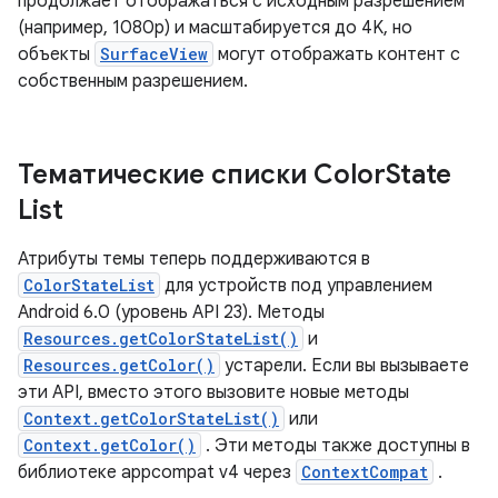
продолжает отображаться с исходным разрешением
(например, 1080p) и масштабируется до 4K, но
объекты
SurfaceView
могут отображать контент с
собственным разрешением.
Тематические списки Color
State
List
Атрибуты темы теперь поддерживаются в
ColorStateList
для устройств под управлением
Android 6.0 (уровень API 23). Методы
Resources.getColorStateList()
и
Resources.getColor()
устарели. Если вы вызываете
эти API, вместо этого вызовите новые методы
Context.getColorStateList()
или
Context.getColor()
. Эти методы также доступны в
библиотеке appcompat v4 через
ContextCompat
.