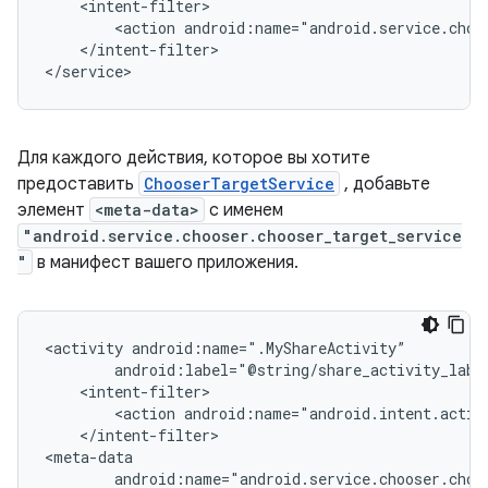
<action
android:name="android.service.choo
</intent-filter>

</service>
Для каждого действия, которое вы хотите
предоставить
ChooserTargetService
, добавьте
элемент
<meta-data>
с именем
"android.service.chooser.chooser_target_service
"
в манифест вашего приложения.
<activity
<action
android:name="android.intent.actio
</intent-filter>
