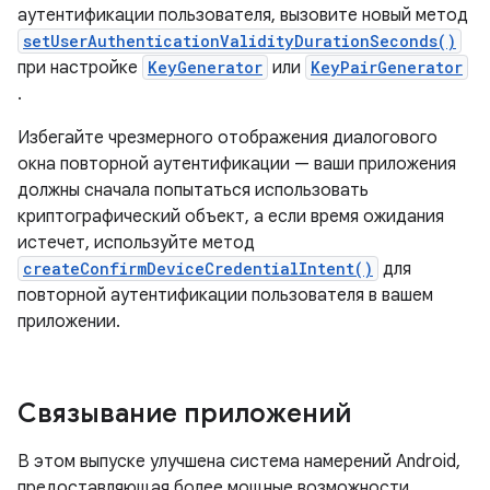
аутентификации пользователя, вызовите новый метод
setUserAuthenticationValidityDurationSeconds()
при настройке
KeyGenerator
или
KeyPairGenerator
.
Избегайте чрезмерного отображения диалогового
окна повторной аутентификации — ваши приложения
должны сначала попытаться использовать
криптографический объект, а если время ожидания
истечет, используйте метод
createConfirmDeviceCredentialIntent()
для
повторной аутентификации пользователя в вашем
приложении.
Связывание приложений
В этом выпуске улучшена система намерений Android,
предоставляющая более мощные возможности