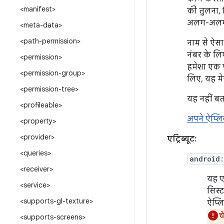
<manifest>
की तुलना,
अलग-अलग 
<meta-data>
<path-permission>
नाम से ऐसा
नंबर के ल
<permission>
हमेशा एक प
<permission-group>
लिए, यह मे
<permission-tree>
यह नहीं बत
<profileable>
अपने ऐप्ल
<property>
<provider>
एट्रिब्यूट:
<queries>
android
<receiver>
यह ए
<service>
सिस्
<supports-gl-texture>
ऐप्लि
च
<supports-screens>