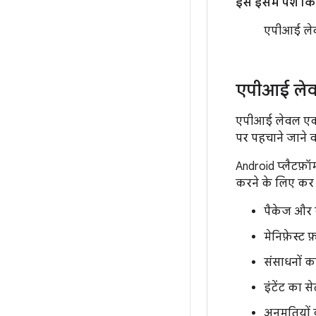
इसे इसमें पेश क
एपीआई ले
एपीआई लेवल
एपीआई लेवल एक पूर
पर पहचाने जाने व
Android प्लैटफ़ॉ
करने के लिए कर सक
पैकेज और 
मेनिफ़ेस्ट
संसाधनों क
इंटेंट का से
अनुमतियों 