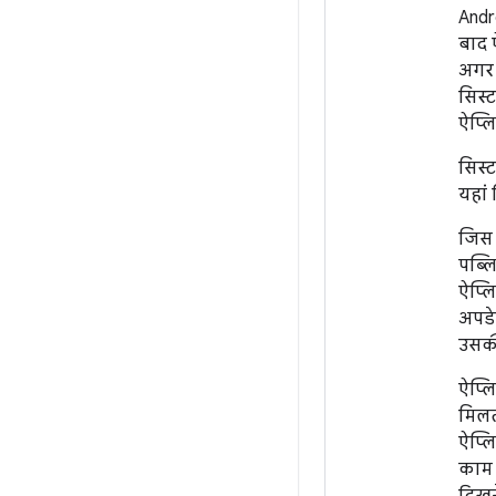
Andr
बाद ऐ
अगर 
सिस्ट
ऐप्ल
सिस्
यहां
जिस ऐ
पब्ल
ऐप्ल
अपडे
उसकी 
ऐप्ल
मिलत
ऐप्ल
काम 