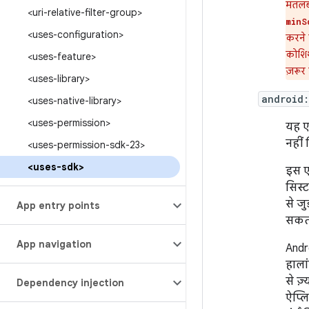
मतलब
<uri-relative-filter-group>
minS
<uses-configuration>
करने 
कोशिश
<uses-feature>
ज़रूर द
<uses-library>
android:
<uses-native-library>
<uses-permission>
यह ए
नहीं 
<uses-permission-sdk-23>
<uses-sdk>
इस एट
सिस्
से जु
App entry points
सकता
App navigation
Andr
हाला
से ज़
Dependency injection
ऐप्ल