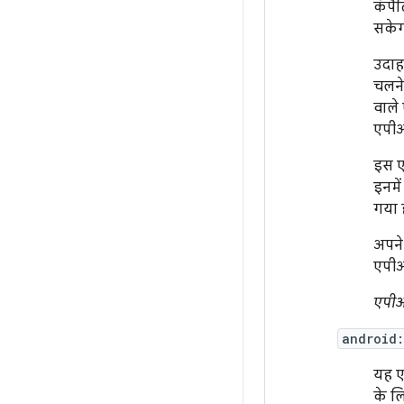
कंपै
सकेग
उदाह
चलने
वाले
एपीआई
इस ए
इनमें
गया ह
अपने
एपीआई
एपीआ
android
यह ए
के ल