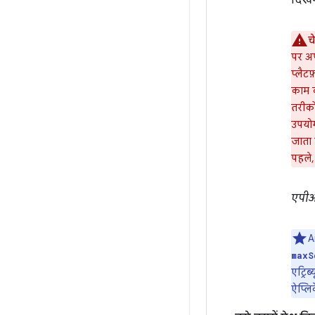
दिखन
च
पर अप
प्लैट
काम क
तरीको
उपयोग
जाता 
पहले,
एपीआ
A
maxS
एट्रि
ऐप्लि