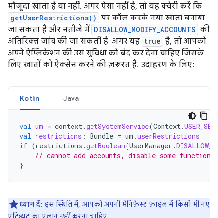
मौजूदा खाता है या नहीं. अगर ऐसा नहीं है, तो यह क्वेरी करें कि
getUserRestrictions()
पर कॉल करके नया खाता बनाया
जा सकता है और नतीजे में
DISALLOW_MODIFY_ACCOUNTS
की
अतिरिक्त जांच की जा सकती है. अगर यह
true
है, तो आपको
अपने ऐप्लिकेशन की उस सुविधा को बंद कर देना चाहिए जिसके
लिए खातों को ऐक्सेस करने की ज़रूरत है. उदाहरण के लिए:
Kotlin
Java
val
um
=
context
.
getSystemService
(
Context
.
USER_SER
val
restrictions
:
Bundle
=
um
.
userRestrictions
if
(
restrictions
.
getBoolean
(
UserManager
.
DISALLOW_M
// cannot add accounts, disable some functiona
}
ध्यान दें:
इस स्थिति में, आपको अपनी मेनिफ़ेस्ट फ़ाइल में किसी भी नए
एट्रिब्यूट का एलान
नहीं
करना चाहिए.