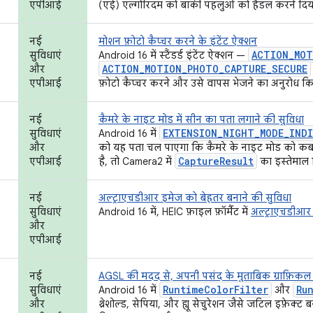
एपीआई
(एई) एल्गोरिदम को बाकी पहलुओं को हैंडल करने दिय
नई
मोशन फ़ोटो कैप्चर करने के इंटेंट ऐक्शन
ACTION_MOT
सुविधाएं
Android 16 में स्टैंडर्ड इंटेंट ऐक्शन —
ACTION_MOTION_PHOTO_CAPTURE_SECURE
और
एपीआई
फ़ोटो कैप्चर करने और उसे वापस भेजने का अनुरोध कि
नई
कैमरे के नाइट मोड में सीन का पता लगाने की सुविधा
EXTENSION_NIGHT_MODE_IND
सुविधाएं
Android 16 में
और
को यह पता चल पाएगा कि कैमरे के नाइट मोड को कब 
CaptureResult
एपीआई
है, तो Camera2 में
का इस्तेमाल 
नई
अल्ट्राएचडीआर इमेज को बेहतर बनाने की सुविधा
सुविधाएं
Android 16 में, HEIC फ़ाइल फ़ॉर्मैट में
अल्ट्राएचडीआर
और
एपीआई
नई
AGSL की मदद से, अपनी पसंद के मुताबिक ग्राफ़िकल 
RuntimeColorFilter
Ru
सुविधाएं
Android 16 में
और
और
थ्रेशोल्ड, सेपिया, और ह्यू सेचुरेशन जैसे जटिल इफ़ेक्ट ब