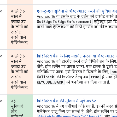
भव
बदलें (16
एज-टू-एज सुविधा से ऑप्ट-आउट करने की सुविधा बंद 
साल से
Android 16 या उसके बाद के वर्शन को टारगेट करने व
Out
Edge
To
Edge
Enforcement
ज़्यादा उम्र
एट्रिब्यूट हटा द
के लोगों को
करने वाले ऐप्लिकेशन को विंडो इनसेट को मैनेज करना
टारगेट
करने वाले
ऐप्लिकेशन)
भव
बदलें (16
प्रिडिक्टिव बैक के लिए माइग्रेट करना या ऑप्ट-आउट क
साल से
Android 16 को टारगेट करने वाले ऐप्लिकेशन के लिए, 
ज़्यादा उम्र
जैसे, होम स्क्रीन पर वापस जाना, एक टास्क से दूसरे
an
के लोगों को
गतिविधि पर जाना. इसे सिस्टम में दिखाने के लिए,
Callback
true
टारगेट
की डिफ़ॉल्ट वैल्यू अब
है. साथ ह
KEYCODE
_
BACK
करने वाले
को अनदेखा कर दिया जाता है.
ऐप्लिकेशन)
भव
नई
प्रिडिक्टिव बैक की सुविधा से जुड़े अपडेट
सुविधाएं
Android 16 में नए एपीआई जोड़े गए हैं. इनकी मदद से, 
और
ऐनिमेशन चालू किए जा सकते हैं. जैसे, होम स्क्रीन पर
finishAndRemoveTaskCallback()
mo
एपीआई
और