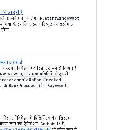
की जा रही है
R
.
attr#window
Opt
ाले ऐप्लिकेशन के लिए,
िया गया है. इसलिए, इस एट्रिब्यूट का इस्तेमाल
 होगा.
रना ज़रूरी है
सिस्टम ऐनिमेशन अब डिफ़ॉल्ट रूप से दिखते हैं.
 टास्क पर जाना, और एक गतिविधि से दूसरी
droid:enable
On
Back
Invoked
On
Back
Pressed
Key
Event
.
ी,
और
जेस्चर नेविगेशन में प्रिडिक्टिव बैक सिस्टम
 वापस जाने का ऐनिमेशन. Android 16 में,
veTaskToBackCallback
भी जोड़ा गया है.