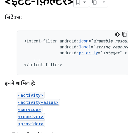
<इंटेंट-फ़िल्टर>
सिंटैक्स:
<intent-filter
android:
icon
="
drawable
resourc
android:
label
="
string
resource
android:
priority
="
integer
"
...

</intent-filter>
इनमें शामिल है:
<activity>
<activity-alias>
<service>
<receiver>
<provider>