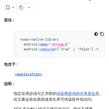
语法：
android:
name
="
string
android:
required
=["true"
|
"false"]
/>
包含于：
<application>
说明：
指定应用必须与之关联的
供应商提供的共享原生库
。
此元素会告知系统使原生库可供该软件包访问。