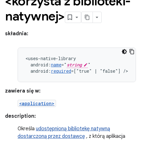
<korzysta z biblioteki-
natywnej>
składnia:
android:
name
="
string
android:
required
=["true"
|
"false"]
/>
zawiera się w:
<application>
description:
Określa
udostępnioną bibliotekę natywną
dostarczoną przez dostawcę
, z którą aplikacja