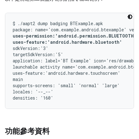
$ ./aapt2 dump badging BTExample.apk

uses-permission:'android.permission.BLUETOOTH_A
uses-feature:'android.hardware.bluetooth'
sdkVersion:'3'

targetSdkVersion:'5'

application: label='BT Example' icon='res/drawable
launchable activity name='com.example.android.btex
uses-feature:'android.hardware.touchscreen'

main

supports-screens: 'small' 'normal' 'large'

locales: '--_--'

功能參考資料