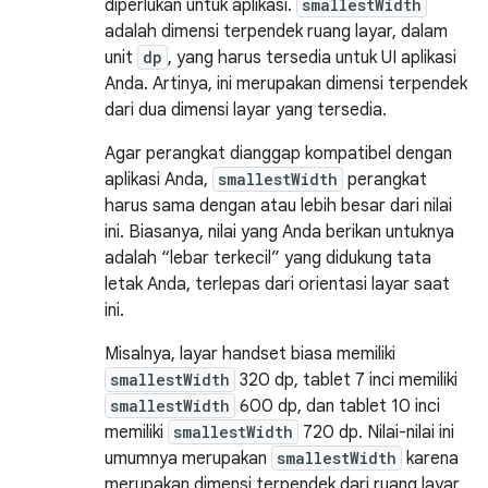
diperlukan untuk aplikasi.
smallestWidth
adalah dimensi terpendek ruang layar, dalam
unit
dp
, yang harus tersedia untuk UI aplikasi
Anda. Artinya, ini merupakan dimensi terpendek
dari dua dimensi layar yang tersedia.
Agar perangkat dianggap kompatibel dengan
aplikasi Anda,
smallestWidth
perangkat
harus sama dengan atau lebih besar dari nilai
ini. Biasanya, nilai yang Anda berikan untuknya
adalah “lebar terkecil” yang didukung tata
letak Anda, terlepas dari orientasi layar saat
ini.
Misalnya, layar handset biasa memiliki
smallestWidth
320 dp, tablet 7 inci memiliki
smallestWidth
600 dp, dan tablet 10 inci
memiliki
smallestWidth
720 dp. Nilai-nilai ini
umumnya merupakan
smallestWidth
karena
merupakan dimensi terpendek dari ruang layar