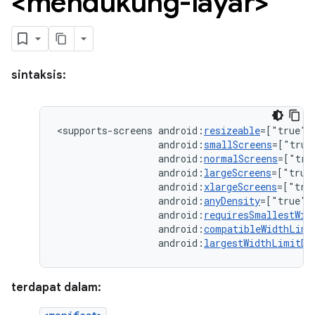
<mendukung-layar>
sintaksis:
<supports-screens
android:
resizeable
=["true"|
android:
smallScreens
=["true
android:
normalScreens
=["tru
android:
largeScreens
=["true
android:
xlargeScreens
=["tru
android:
anyDensity
=["true"
android:
requiresSmallestWid
android:
compatibleWidthLimi
android:
largestWidthLimitDp
terdapat dalam: