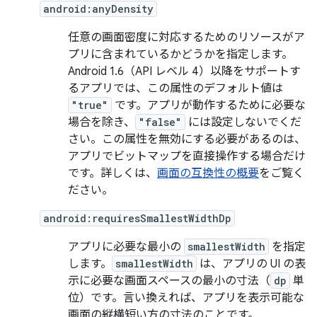
android:anyDensity
任意の画面密度に対応するためのリソースがア
プリに含まれているかどうかを指定します。
Android 1.6（API レベル 4）以降をサポートす
るアプリでは、この属性のデフォルト値は
"true"
です。アプリが動作するために必要な
場合を除き、
"false"
には設定しないでくだ
さい
。この属性を無効にする必要があるのは、
アプリでビットマップを直接操作する場合だけ
です。詳しくは、
画面の互換性の概要
をご覧く
ださい。
android:requiresSmallestWidthDp
アプリに必要な最小の
smallestWidth
を指定
します。
smallestWidth
は、アプリの UI の表
示に必要な画面スペースの最小の寸法（
dp
単
位）です。言い換えれば、アプリを表示可能な
画面の縦横短い方の寸法のことです。