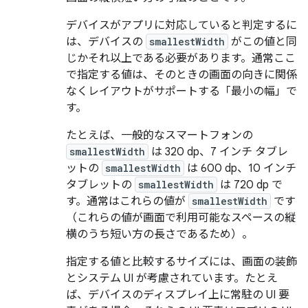
デバイスがアプリに対応していると判定するに
は、デバイスの
smallestWidth
がこの値と同
じかそれ以上である必要があります。通常ここ
で指定する値は、そのときの画面の向きに関係
なくレイアウトがサポートする「最小の幅」で
す。
たとえば、一般的なスマートフォンの
smallestWidth
は 320 dp、7 インチ タブレ
ットの
smallestWidth
は 600 dp、10 インチ
タブレットの
smallestWidth
は 720 dp で
す。通常はこれらの値が
smallestWidth
です
（これらの値が画面で利用可能なスペースの縦
横のうち短い方の長さであるため）。
指定する値と比較するサイズには、画面の装飾
とシステム UI が考慮されています。たとえ
ば、デバイスのディスプレイ上に常駐の UI 要