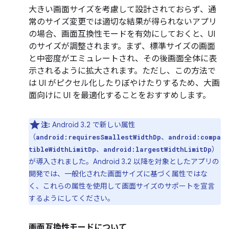
大きい画面サイズを考慮して設計されておらず、通
常のサイズ変更では適切な結果が得られないアプリ
の場合、画面互換性モードを有効にしておくと、UI
のサイズが調整されます。まず、標準
サイズの画面
と中密度がエミュレートされ、その後画面全体に表
示されるように拡大されます。ただし、この方法で
は UI がピクセル化したりぼやけたりするため、大画
面向けに UI を最適化することをおすすめします。
注:
Android 3.2 で新しい属性
（
、
android:requiresSmallestWidthDp
android:compa
、
）
tibleWidthLimitDp
android:largestWidthLimitDp
が導入されました。Android 3.2 以降を対象としたアプリの
開発では、一般化された画面サイズに基づく属性ではな
く、これらの属性を使用して画面サイズのサポートを宣言
するようにしてください。
画面互換性モードについて