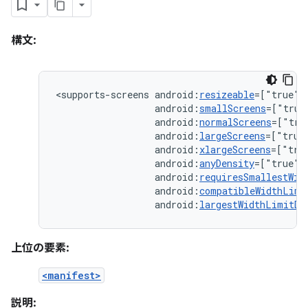
構文:
<supports-screens
android:
resizeable
=["true"|
android:
smallScreens
=["true
android:
normalScreens
=["tru
android:
largeScreens
=["true
android:
xlargeScreens
=["tru
android:
anyDensity
=["true"
android:
requiresSmallestWid
android:
compatibleWidthLimi
android:
largestWidthLimitDp
上位の要素:
<manifest>
説明: