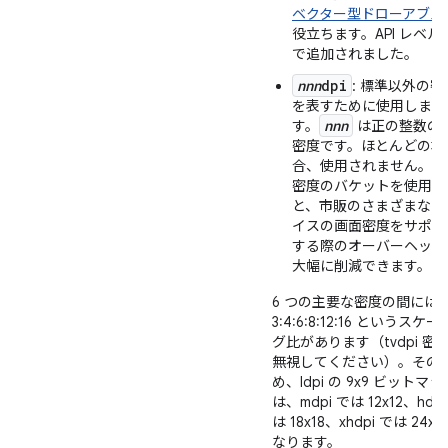
ベクター型ドローアブル
役立ちます。API レベル 
で追加されました
。
nnn
dpi
: 標準以外の密
を表すために使用しま
nnn
す。
は正の整数の
密度です。ほとんどの場
合、使用されません。標
密度のバケットを使用す
と、市販のさまざまなデ
イスの画面密度をサポー
する際のオーバーヘッド
大幅に削減できます。
6 つの主要な密度の間には
3:4:6:8:12:16 というスケ
グ比があります（tvdpi 密
無視してください）。その
め、ldpi の 9x9 ビットマッ
は、mdpi では 12x12、hdpi
は 18x18、xhdpi では 24x2
なります。