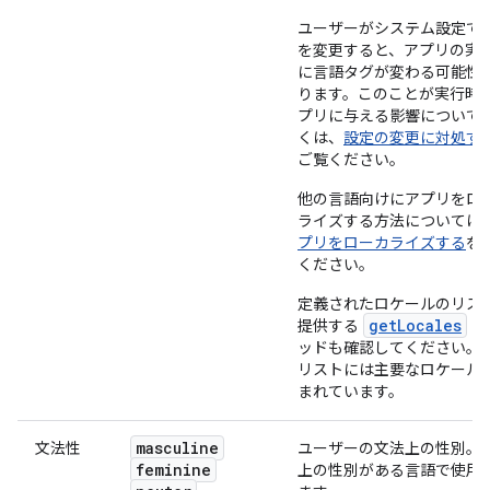
ユーザーがシステム設定で
を変更すると、アプリの実
に言語タグが変わる可能性
ります。このことが実行時
プリに与える影響について
くは、
設定の変更に対処す
ご覧ください。
他の言語向けにアプリをロ
ライズする方法については
プリをローカライズする
を
ください。
定義されたロケールのリス
getLocales
提供する
メ
ッドも確認してください。
リストには主要なロケール
まれています。
masculine
文法性
ユーザーの文法上の性別。
feminine
上の性別がある言語で使用