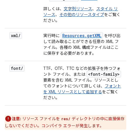
詳しくは、
文字列リソース
、
スタイル リ
ソース
、
その他のリソースタイプ
をご覧く
ださい。
xml
/
Resources
.
get
XML
実行時に
を呼び出
して読み取ることができる任意の XML フ
ァイル。各種の XML 構成ファイルはここ
に保存する必要があります。
font
/
TTF、OTF、TTC などの拡張子を持つフォ
<font-family>
ント ファイル、または
要素を含む XML ファイル。リソースとし
てのフォントについて詳しくは、
フォント
を XML リソースとして追加する
をご覧く
ださい。
注意:
リソース ファイルを
ディレクトリの中に直接保存
res/
しないでください。コンパイラ エラーが発生します。