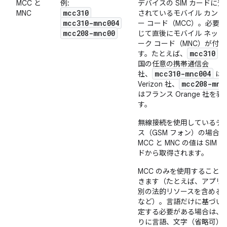
MCC と
例:
デバイスの SIM カードに登
mcc310
MNC
されているモバイル カント
mcc310-mnc004
ー コード（MCC）。必要
mcc208-mnc00
じて直後にモバイル ネット
ーク コード（MNC）が付き
mcc310
す。たとえば、
は
国の任意の携帯通信会
mcc310-mnc004
社、
は
mcc208-mnc
Verizon 社、
はフランス Orange 社を表
す。
無線接続を使用しているデ
ス（GSM フォン）の場合、
MCC と MNC の値は SIM 
ドから取得されます。
MCC のみを使用することも
きます（たとえば、アプリ
別の法的リソースを含める
など）。言語だけに基づい
定する必要がある場合は、
りに言語、文字（省略可）