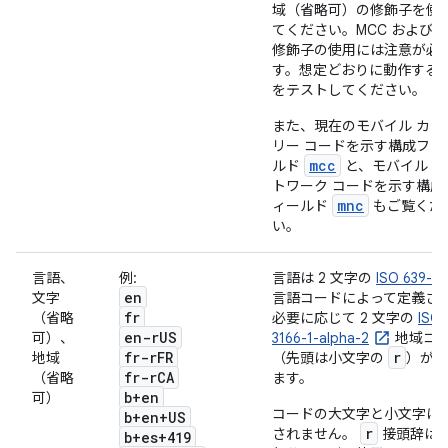
域（省略可）の修飾子を使
てください。
MCC および M
修飾子の使用には注意が必
す。想定どおりに動作する
をテストしてください。
また、現在のモバイル カン
リー コードを示す構成フィ
mcc
ルド
と、モバイル ネ
トワーク コードを示す構成
mnc
ィールド
もご覧くだ
い。
言語、
例:
言語は 2 文字の
ISO 639-1
en
文字
言語コードによって定義さ
fr
（省略
必要に応じて 2 文字の
ISO
en-r
US
可）、
3166-1-alpha-2
地域コ
fr-r
FR
r
地域
（先頭は小文字の
）が付
fr-r
CA
（省略
ます。
b+en
可）
コードの大文字と小文字は
b+en+US
r
されません。
接頭辞は
b+es+419