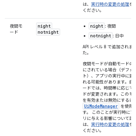
は、
実行時の変更の処理
を
ください。
night
night
夜間モ
: 夜間
notnight
ード
notnight
: 日中
API レベル 8 で追加されま
た。
夜間モードが自動モードの
にされている場合（デフォ
ト）、アプリの実行中に変
れる可能性があります。自
ードでは、時間帯に応じて
ドが変更されます。このモ
を有効または無効にするに
UiModeManager
を使用
す。 このことが実行時にア
リに与える影響について詳
は、
実行時の変更の処理
を
ください。