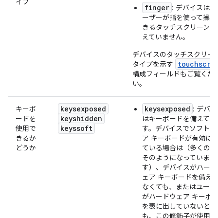
イプ
finger
: デバイスは、
ーザーが指を使って操作
きるタッチスクリーンを
えていません。
デバイスのタッチスクリー
touchscre
タイプを示す
構成フィールドもご覧くだ
い。
keysexposed
keysexposed
キーボ
: デバ
keyshidden
ードを
はキーボードを備えてい
keyssoft
使用で
す。デバイスでソフトウ
きるか
ア キーボードが有効に
どうか
ている場合は（多くの場
そのようになっていま
す）、デバイスがハード
ェア キーボードを備え
なくても、またはユーザ
がハードウェア キーボ
を表に出していないとき
も、この修飾子が使用さ