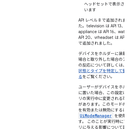
ヘッドセットで表示され
います
API レベル 8 で追加されま
た。television は API 13、
appliance は API 16、watc
API 20、vrheadset は API 
で追加されました。
デバイスをホルダーに装着
場合と取り外した場合のア
の反応について詳しくは、
状態とタイプを特定して監
る
をご覧ください。
ユーザーがデバイスをホル
に置いた場合、この設定は
リの実行中に変更される可
があります。このモードの
を有効または無効にするに
UiModeManager
を使用
す。 このことが実行時にア
リに与える影響について詳