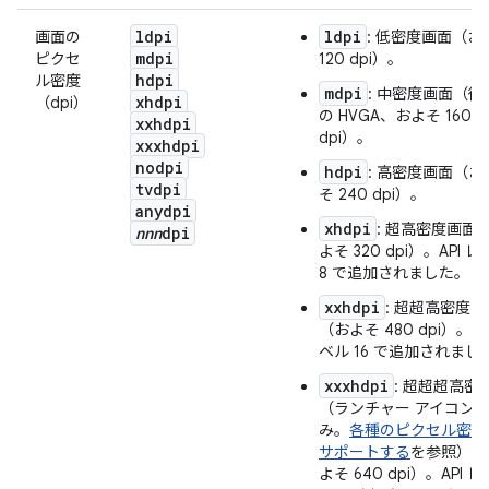
ldpi
ldpi
画面の
: 低密度画面（お
mdpi
ピクセ
120 dpi）。
hdpi
ル密度
mdpi
: 中密度画面（従
xhdpi
（dpi）
の HVGA、およそ 160
xxhdpi
dpi）。
xxxhdpi
nodpi
hdpi
: 高密度画面（お
tvdpi
そ 240 dpi）。
anydpi
xhdpi
: 超高密度画面
nnn
dpi
よそ 320 dpi）。API 
8 で追加されました
。
xxhdpi
: 超超高密度画
（およそ 480 dpi）。AP
ベル 16 で追加されまし
xxxhdpi
: 超超超高密
（ランチャー アイコン
み。
各種のピクセル密度
サポートする
を参照）（
よそ 640 dpi）。API 