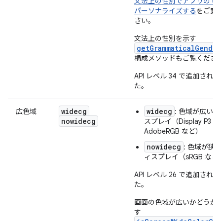
文法上の性別でアプリの UI
パーソナライズする
をご覧
さい。
文法上の性別を示す
getGrammaticalGender
構成メソッドもご覧くださ
API レベル 34 で追加され
た。
widecg
widecg
広色域
: 色域が広いデ
nowidecg
スプレイ（Display P3 や
AdobeRGB など）
nowidecg
: 色域が狭
ィスプレイ（sRGB など
API レベル 26 で追加され
た。
画面の色域が広いかどうか
す