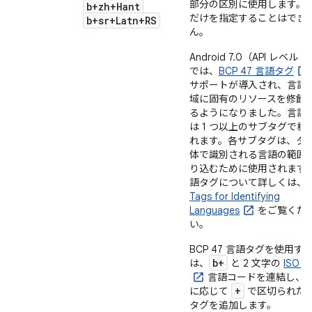
部分の区別に使用します。
b+zh+Hant
だけを指定することはでき
b+sr+Latn+RS
ん。
Android 7.0（API レベル 2
では、
BCP 47 言語タグ
サポートが導入され、言語
域に固有のリソースを修飾
るようになりました。言語
は 1 つ以上のサブタグで構
れます。各サブタグは、タ
体で識別される言語の範囲
り込むために使用されます
語タグについて詳しくは、
Tags for Identifying
Languages
をご覧くだ
い。
BCP 47 言語タグを使用す
b+
は、
と 2 文字の
ISO 6
言語コードを連結し、
+
に応じて
で区切られた
タグを追加します。