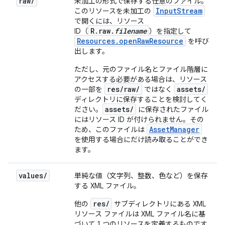
raw
/
未加工の形式で保存する任意のファイル。
InputStream
このリソースを未加工の
で開くには、リソース
R.raw.
filename
ID（
）を指定して
Resources.openRawResource
を呼び
出します。
ただし、元のファイル名とファイル階層に
アクセスする必要がある場合は、リソース
res/raw/
assets/
の一部を
ではなく
ディレクトリに保存することを検討してく
assets/
ださい。
に保存されたファイル
にはリソース ID が付けられません。その
AssetManager
ため、このファイルは
を使用する場合にだけ読み取ることができ
ます。
values
/
単純な値（文字列、整数、色など）を保存
する XML ファイル。
res/
他の
サブディレクトリにある XML
リソース ファイルは XML ファイル名に基
づいて 1 つのリソースを定義するものです