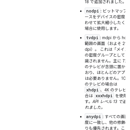
18 で追加されました。
nodpi
: ビットマップ 
ースをデバイスの密度に
わせて拡大縮小したくな
場合に使用します。
tvdpi
: mdpi から hdp
範囲の画面（およそ 213
dpi）。 これは「メイン
の密度グループとしては
識されません。主に 720
のテレビが念頭に置かれ
おり、ほとんどのアプリ
は必要ありません。108
のテレビの場合は
xhdpi
、4K のテレビ
xxxhdpi
合は
を使用
す。
API レベル 13 で追
れました。
anydpi
: すべての画面
度に一致し、他の修飾子
りも優先されます。これ