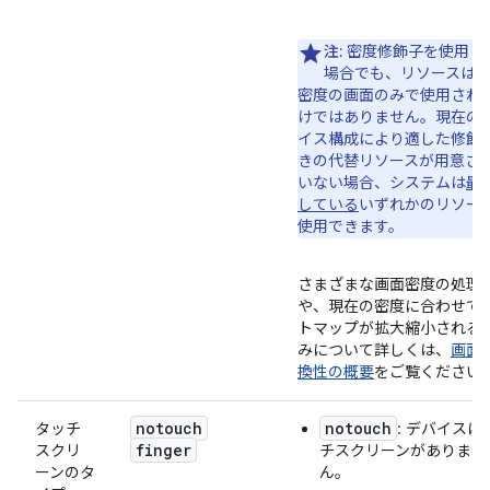
注:
密度修飾子を使用し
場合でも、リソースは
密度の画面のみで使用され
けではありません。
現在の
イス構成により適した修飾
きの代替リソースが用意さ
いない場合、システムは
最
している
いずれかのリソー
使用できます。
さまざまな画面密度の処理
や、現在の密度に合わせて
トマップが拡大縮小される
みについて詳しくは、
画面
換性の概要
をご覧ください
notouch
notouch
タッチ
: デバイスに
finger
スクリ
チスクリーンがありませ
ーンのタ
ん。