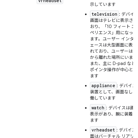
vrheadset
示しています
television
: デバイ
画面はテレビに表示され
おり、「10 フィート エ
ペリエンス」用になって
ます。ユーザー インタ
ェースは大型画面に表示
れており、ユーザーはそ
から離れた場所にいます
また、主に D-pad など
ポインタ操作が中心とな
ます
appliance
: デバイス
装置として、画面なしで
働しています
watch
: デバイスは画
表示があり、腕に装着さ
ます
vrheadset
: デバイス
面はバーチャル リアリ