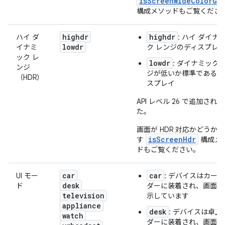
isScreenWideColorGam
構成メソッドもご覧くださ
highdr
highdr
ハイ ダ
: ハイ ダイナ
lowdr
イナミ
ク レンジのディスプレ
ック レ
lowdr
: ダイナミック 
ンジ
ジが低いか標準であるデ
（HDR）
スプレイ
API レベル 26 で追加され
た。
画面が HDR 対応かどうか
isScreenHdr
す
構成メ
ドもご覧ください。
car
car
UI モー
: デバイスはカー
desk
ド
ダーに装着され、画面を
television
示しています
appliance
desk
: デバイスは卓上
watch
ダーに装着され、画面を