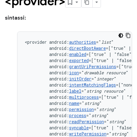
<provider>
sintassi:
<provider
android:
authorities
="
list
android:
directBootAware
=["true"
|
android:
enabled
=["true"
|
android:
exported
=["true"
|
android:
grantUriPermissions
=["true"
android:
icon
="
drawable
resource
android:
initOrder
="
integer
android:
intentMatchingFlags
=["none"
android:
label
="
string
resource
android:
multiprocess
=["true"
|
android:
name
="
string
android:
permission
="
string
android:
process
="
string
android:
readPermission
="
string
android:
syncable
=["true"
|
android:
writePermission
="
string
"