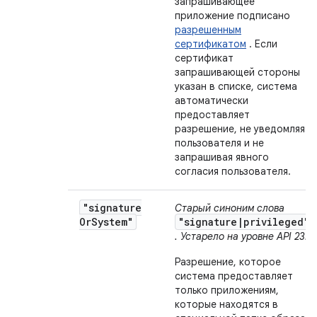
запрашивающее
приложение подписано
разрешенным
сертификатом
. Если
сертификат
запрашивающей стороны
указан в списке, система
автоматически
предоставляет
разрешение, не уведомляя
пользователя и не
запрашивая явного
согласия пользователя.
"signature
Старый синоним слова
Or
System"
"signature|privileged"
. Устарело на уровне API 23.
Разрешение, которое
система предоставляет
только приложениям,
которые находятся в