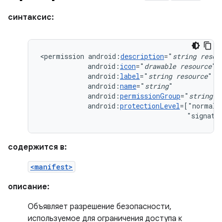
синтаксис:
<permission
android:
description
="
string
resou
android:
icon
="
drawable
resource
android:
label
="
string
resource
android:
name
="
string
android:
permissionGroup
="
string
android:
protectionLevel
=["normal"
"signatu
содержится в:
<manifest>
описание:
Объявляет разрешение безопасности,
используемое для ограничения доступа к