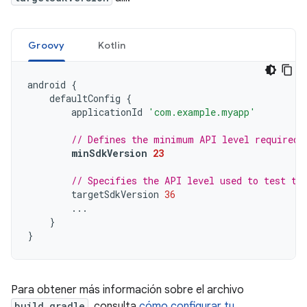
Groovy
Kotlin
android
{
defaultConfig
{
applicationId
'com.example.myapp'
// Defines the minimum API level required 
minSdkVersion
23
// Specifies the API level used to test th
targetSdkVersion
36
...
}
}
Para obtener más información sobre el archivo
build.gradle
, consulta
cómo configurar tu