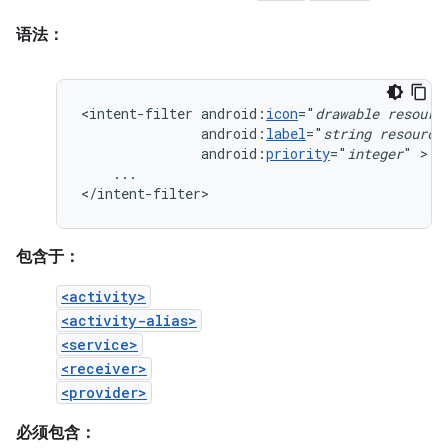
语法：
<intent-filter
android:
icon
="
drawable
resourc
android:
label
="
string
resource
android:
priority
="
integer
"
...

</intent-filter>
包含于：
<activity>
<activity-alias>
<service>
<receiver>
<provider>
必须包含：