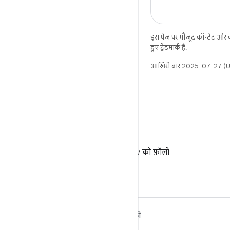
इस पेज पर मौजूद कॉन्टेंट और
हुए ट्रेडमार्क हैं.
आखिरी बार 2025-07-27 (UT
X
X पर @AndroidDev को फ़ॉलो
करें
ANDROID के बारे में ज़्यादा
खोजें
जानें