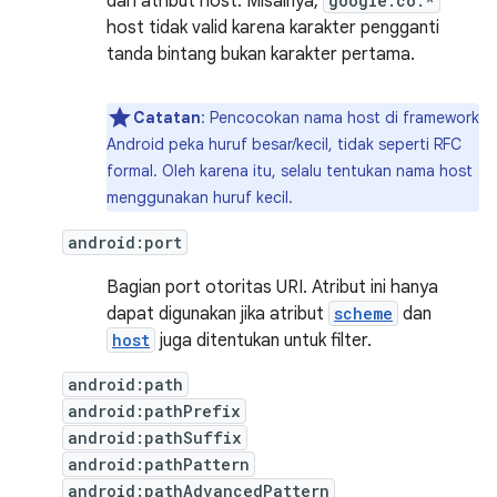
dari atribut host. Misalnya,
google.co.*
host tidak valid karena karakter pengganti
tanda bintang bukan karakter pertama.
Catatan
: Pencocokan nama host di framework
Android peka huruf besar/kecil, tidak seperti RFC
formal. Oleh karena itu, selalu tentukan nama host
menggunakan huruf kecil.
android:port
Bagian port otoritas URI. Atribut ini hanya
dapat digunakan jika atribut
scheme
dan
host
juga ditentukan untuk filter.
android:path
android:pathPrefix
android:pathSuffix
android:pathPattern
android:pathAdvancedPattern