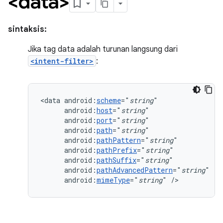
<data>
sintaksis:
Jika tag data adalah turunan langsung dari
<intent-filter>
:
<data
android:
scheme
="
string
android:
host
="
string
android:
port
="
string
android:
path
="
string
android:
pathPattern
="
string
android:
pathPrefix
="
string
android:
pathSuffix
="
string
android:
pathAdvancedPattern
="
string
android:
mimeType
="
string
"
/>