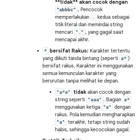
**tidak** akan cocok dengan
"abbbc"
.
Pencocok
memperlakukan
.
kedua sebagai
titik literal dan memindai string
mencari
"."
, yang gagal saat
mencapai akhir.
*
bersifat Rakus:
Karakter tertentu
yang diikuti tanda bintang (seperti
a*
)
bersifat rakus. Karakter ini menggunakan
semua
kemunculan karakter yang
berurutan tanpa melihat ke depan.
"a*a"
tidak
akan cocok dengan
string seperti
"aaa"
. Bagian
a*
menggunakan ketiga
"a"
dengan
rakus. Pola kemudian mengharapkan
"a"
terakhir, tetapi string sudah
habis, sehingga kecocokan gagal.