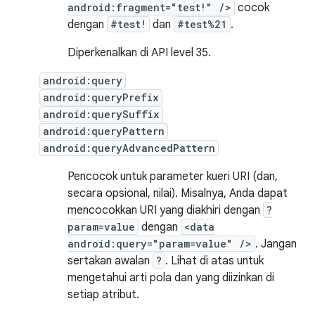
android:fragment="test!" />
cocok
dengan
#test!
dan
#test%21
.
Diperkenalkan di API level 35.
android:query
android:queryPrefix
android:querySuffix
android:queryPattern
android:queryAdvancedPattern
Pencocok untuk parameter kueri URI (dan,
secara opsional, nilai). Misalnya, Anda dapat
mencocokkan URI yang diakhiri dengan
?
param=value
dengan
<data
android:query="param=value" />
. Jangan
sertakan awalan
?
. Lihat di atas untuk
mengetahui arti pola dan yang diizinkan di
setiap atribut.