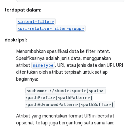
terdapat dalam:
<intent-filter>
<uri-relative-filter-group>
deskripsi:
Menambahkan spesifikasi data ke filter intent.
Spesifikasinya adalah jenis data, menggunakan
atribut
mimeType
, URI, atau jenis data dan URI. URI
ditentukan oleh atribut terpisah untuk setiap
bagiannya:
<scheme>://<host>:<port>[<path>|
<pathPrefix>|<pathPattern>|
<pathAdvancedPattern>|<pathSuffix>]
Atribut yang menentukan format URI ini bersifat
opsional, tetapi juga bergantung satu sama lain: