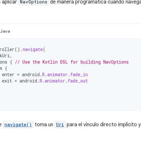
 aplicar
NavOptions
de manera programática cuando navegas
Java
roller
().
navigate
(
kUri
,
ons
{
// Use the Kotlin DSL for building NavOptions
m
{
enter
=
android
.
R
.
animator
.
fade_in
exit
=
android
.
R
.
animator
.
fade_out
de
navigate()
toma un
Uri
para el vínculo directo implícito y