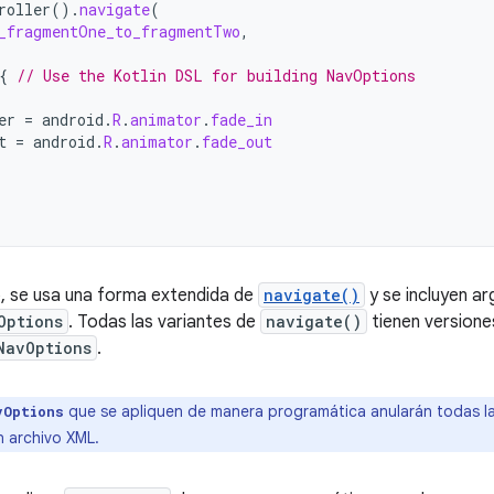
roller
().
navigate
(
_fragmentOne_to_fragmentTwo
,
{
// Use the Kotlin DSL for building NavOptions
er
=
android
.
R
.
animator
.
fade_in
t
=
android
.
R
.
animator
.
fade_out
, se usa una forma extendida de
navigate()
y se incluyen a
Options
. Todas las variantes de
navigate()
tienen versione
NavOptions
.
que se apliquen de manera programática anularán todas l
vOptions
n archivo XML.