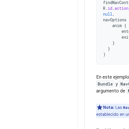
findNavCont
R
.
id
.
action
null
,
navOptions
anim
{
ent
exi
}
}
)
En este ejemplo
Bundle
y
Nav
argumento de
Nota:
Las
Na
establecido en u