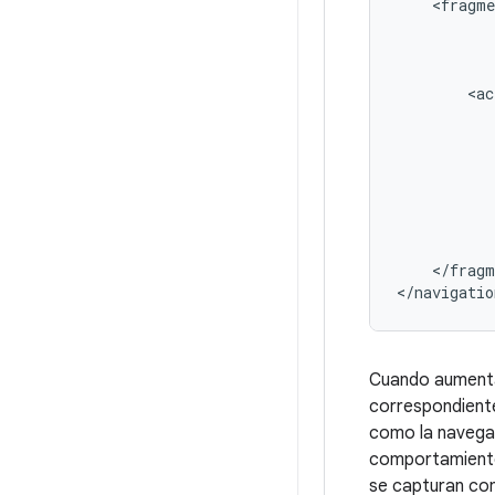
<fragme
<ac
</fragm
Cuando aumenta 
correspondiente
como la navega
comportamien
se capturan c