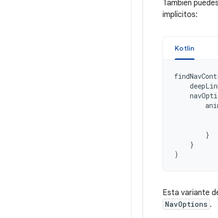
También puedes
implícitos:
Kotlin
findNavCont
deepLin
navOpti
ani
}
}
)
Esta variante 
NavOptions
.