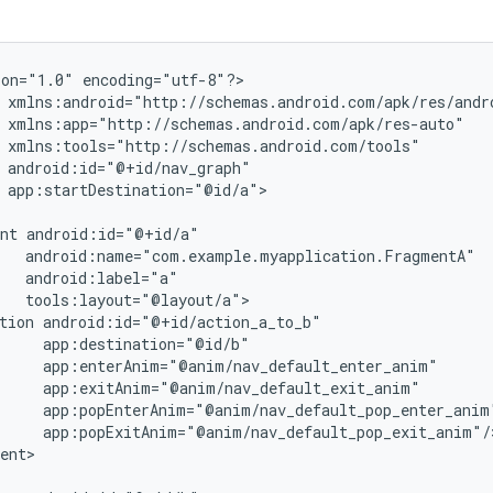
ion="1.0"
encoding="utf-8"?>

app:startDestination="@id/a">

nt
tion
ent>
