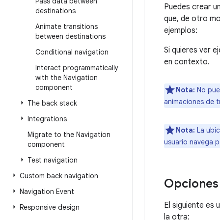
Pass data between
Puedes crear un
destinations
que, de otro mo
Animate transitions
ejemplos:
between destinations
Si quieres ver e
Conditional navigation
en contexto.
Interact programmatically
with the Navigation
component
Nota:
No pue
animaciones de t
The back stack
Integrations
Nota:
La ubic
Migrate to the Navigation
usuario navega p
component
Test navigation
Custom back navigation
Opciones
Navigation Event
El siguiente es
Responsive design
la otra: