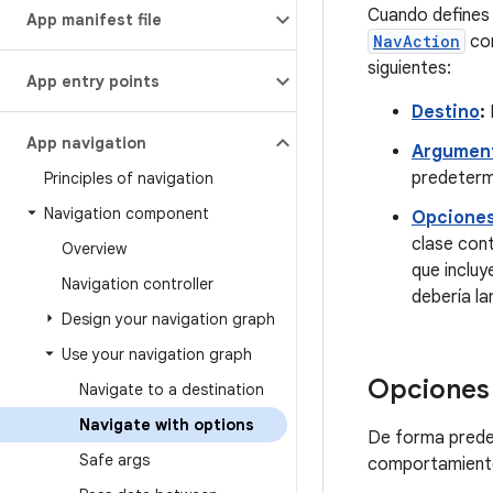
Cuando defines 
App manifest file
NavAction
cor
siguientes:
App entry points
Destino
:
App navigation
Argumen
predetermi
Principles of navigation
Navigation component
Opciones
clase cont
Overview
que incluy
Navigation controller
debería la
Design your navigation graph
Use your navigation graph
Opciones
Navigate to a destination
Navigate with options
De forma pred
Safe args
comportamient