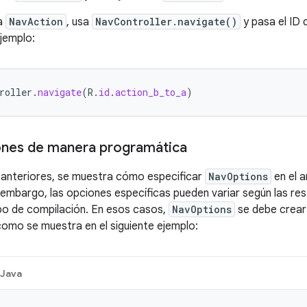
ta
NavAction
, usa
NavController.navigate()
y pasa el ID 
ejemplo:
roller
.
navigate
(
R
.
id
.
action_b_to_a
)
ones de manera programática
 anteriores, se muestra cómo especificar
NavOptions
en el a
 embargo, las opciones específicas pueden variar según las r
po de compilación. En esos casos,
NavOptions
se debe crear
omo se muestra en el siguiente ejemplo:
Java