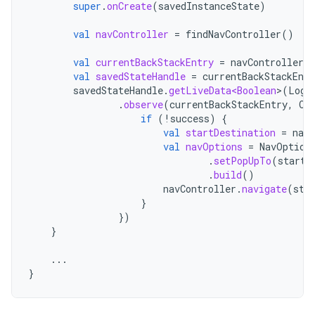
super
.
onCreate
(
savedInstanceState
)
val
navController
=
findNavController
()
val
currentBackStackEntry
=
navController
.
c
val
savedStateHandle
=
currentBackStackEntr
savedStateHandle
.
getLiveData<Boolean
>
(
Logi
.
observe
(
currentBackStackEntry
,
Ob
if
(
!
success
)
{
val
startDestination
=
navC
val
navOptions
=
NavOption
.
setPopUpTo
(
startD
.
build
()
navController
.
navigate
(
sta
}
})
}
...
}