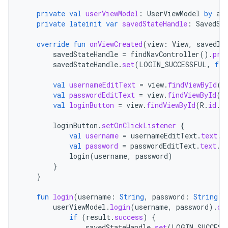
private
val
userViewModel
:
UserViewModel
by
ac
private
lateinit
var
savedStateHandle
:
SavedSt
override
fun
onViewCreated
(
view
:
View
,
savedIn
savedStateHandle
=
findNavController
().
pre
savedStateHandle
.
set
(
LOGIN_SUCCESSFUL
,
fal
val
usernameEditText
=
view
.
findViewById
(
R
val
passwordEditText
=
view
.
findViewById
(
R
val
loginButton
=
view
.
findViewById
(
R
.
id
.
l
loginButton
.
setOnClickListener
{
val
username
=
usernameEditText
.
text
.
t
val
password
=
passwordEditText
.
text
.
t
login
(
username
,
password
)
}
}
fun
login
(
username
:
String
,
password
:
String
)
userViewModel
.
login
(
username
,
password
).
ob
if
(
result
.
success
)
{
savedStateHandle
.
set
(
LOGIN_SUCCESS