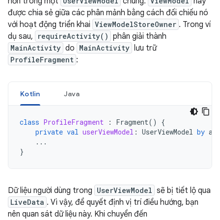
hơn trong một
UserViewModel
chung.
ViewModel
này
được chia sẻ giữa các phân mảnh bằng cách đối chiếu nó
với hoạt động triển khai
ViewModelStoreOwner
. Trong ví
dụ sau,
requireActivity()
phân giải thành
MainActivity
do
MainActivity
lưu trữ
ProfileFragment
:
Kotlin
Java
class
ProfileFragment
:
Fragment
()
{
private
val
userViewModel
:
UserViewModel
by
ac
...
}
Dữ liệu người dùng trong
UserViewModel
sẽ bị tiết lộ qua
LiveData
. Vì vậy, để quyết định vị trí điều hướng, bạn
nên quan sát dữ liệu này. Khi chuyển đến