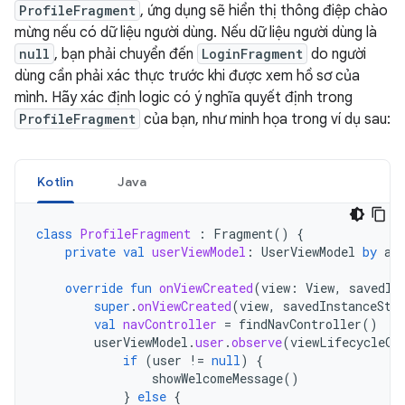
ProfileFragment
, ứng dụng sẽ hiển thị thông điệp chào
mừng nếu có dữ liệu người dùng. Nếu dữ liệu người dùng là
null
, bạn phải chuyển đến
LoginFragment
do người
dùng cần phải xác thực trước khi được xem hồ sơ của
mình. Hãy xác định logic có ý nghĩa quyết định trong
ProfileFragment
của bạn, như minh họa trong ví dụ sau:
Kotlin
Java
class
ProfileFragment
:
Fragment
()
{
private
val
userViewModel
:
UserViewModel
by
ac
override
fun
onViewCreated
(
view
:
View
,
savedIn
super
.
onViewCreated
(
view
,
savedInstanceSta
val
navController
=
findNavController
()
userViewModel
.
user
.
observe
(
viewLifecycleOw
if
(
user
!=
null
)
{
showWelcomeMessage
()
}
else
{