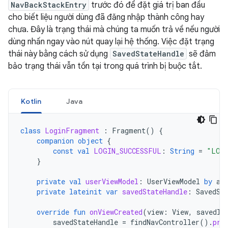
NavBackStackEntry
trước đó để đặt giá trị ban đầu
cho biết liệu người dùng đã đăng nhập thành công hay
chưa. Đây là trạng thái mà chúng ta muốn trả về nếu người
dùng nhấn ngay vào nút quay lại hệ thống. Việc đặt trạng
thái này bằng cách sử dụng
SavedStateHandle
sẽ đảm
bảo trạng thái vẫn tồn tại trong quá trình bị buộc tắt.
Kotlin
Java
class
LoginFragment
:
Fragment
()
{
companion
object
{
const
val
LOGIN_SUCCESSFUL
:
String
=
"LOGI
}
private
val
userViewModel
:
UserViewModel
by
ac
private
lateinit
var
savedStateHandle
:
SavedSt
override
fun
onViewCreated
(
view
:
View
,
savedIn
savedStateHandle
=
findNavController
().
pre