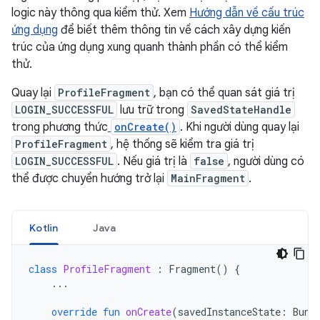
logic này thông qua kiểm thử. Xem
Hướng dẫn về cấu trúc
ứng dụng
để biết thêm thông tin về cách xây dựng kiến
trúc của ứng dụng xung quanh thành phần có thể kiểm
thử.
Quay lại
ProfileFragment
, bạn có thể quan sát giá trị
LOGIN_SUCCESSFUL
lưu trữ trong
SavedStateHandle
trong phương thức
onCreate()
. Khi người dùng quay lại
ProfileFragment
, hệ thống sẽ kiểm tra giá trị
LOGIN_SUCCESSFUL
. Nếu giá trị là
false
, người dùng có
thể được chuyển hướng trở lại
MainFragment
.
Kotlin
Java
class
ProfileFragment
:
Fragment
()
{
...
override
fun
onCreate
(
savedInstanceState
:
Bund