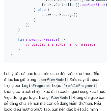
findNavController
().
popBackStack
()
}
else
{
showErrorMessage
()
}
})
}
fun
showErrorMessage
()
{
// Display a snackbar error message
}
}
Lưu ý tất cả các logic liên quan đến việc xác thực đều
được lưu giữ trong
UserViewModel
. Điều này rất quan
trọng bởi
LoginFragment
hoặc
ProfileFragment
không có trách nhiệm xác định cách người dùng xác thực.
Việc đóng gói logic trong
ViewModel
không chỉ giúp bạn
dễ dàng chia sẻ hơn mà còn dễ dàng kiểm thử hơn. Nếu
logic điều hướng phức tạp, bạn nên đặc biệt xác minh