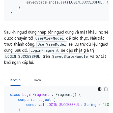
savedStateHandle
.
set
(
LOGIN_SUCCESSFUL
,
fal
}
}
Sau khi người dùng nhập tên người dùng và mật khẩu, họ sẽ
được chuyển tới
UserViewModel
để xác thực. Nếu xác
thực thành công,
UserViewModel
sẽ lưu trữ dữ liệu người
dùng. Sau đó,
LoginFragment
sẽ cập nhật giá trị
LOGIN_SUCCESSFUL
trên
SavedStateHandle
và tự tắt
khỏi ngăn xếp lui.
Kotlin
Java
class
LoginFragment
:
Fragment
()
{
companion
object
{
const
val
LOGIN_SUCCESSFUL
:
String
=
"LOGI
}