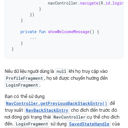
navController
.
navigate
(
R
.
id
.
login_
}
})
}
private
fun
showWelcomeMessage
()
{
...
}
}
Nếu dữ liệu người dùng là
null
khi họ truy cập vào
ProfileFragment
, họ sẽ được chuyển hướng đến
LoginFragment
.
Bạn có thể sử dụng
NavController.getPreviousBackStackEntry()
để
truy xuất
NavBackStackEntry
cho đích đến trước đó
nơi đóng gói trạng thái
NavController
cụ thể cho đích
đến.
LoginFragment
sử dụng
SavedStateHandle
của