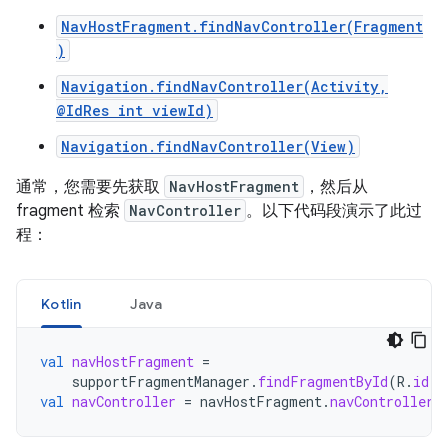
NavHostFragment.findNavController(Fragment
)
Navigation.findNavController(Activity,
@IdRes int viewId)
Navigation.findNavController(View)
通常，您需要先获取
NavHostFragment
，然后从
fragment 检索
NavController
。以下代码段演示了此过
程：
Kotlin
Java
val
navHostFragment
=
supportFragmentManager
.
findFragmentById
(
R
.
id
.
n
val
navController
=
navHostFragment
.
navController