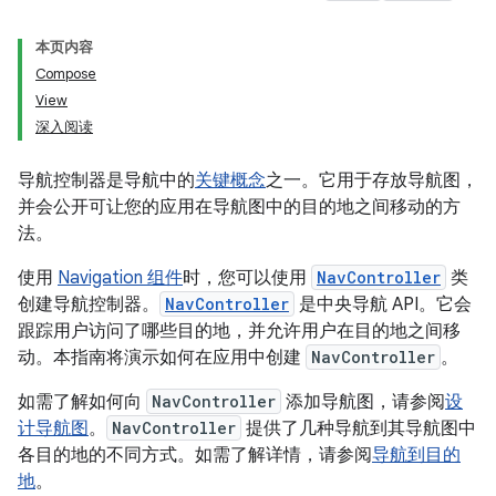
本页内容
Compose
View
深入阅读
导航控制器是导航中的
关键概念
之一。它用于存放导航图，
并会公开可让您的应用在导航图中的目的地之间移动的方
法。
使用
Navigation 组件
时，您可以使用
NavController
类
创建导航控制器。
NavController
是中央导航 API。它会
跟踪用户访问了哪些目的地，并允许用户在目的地之间移
动。本指南将演示如何在应用中创建
NavController
。
如需了解如何向
NavController
添加导航图，请参阅
设
计导航图
。
NavController
提供了几种导航到其导航图中
各目的地的不同方式。如需了解详情，请参阅
导航到目的
地
。