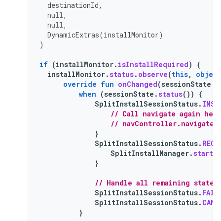
destinationId
,
null
,
null
,
DynamicExtras
(
installMonitor
)
)
if
(
installMonitor
.
isInstallRequired
)
{
installMonitor
.
status
.
observe
(
this
,
objec
override
fun
onChanged
(
sessionState
:
when
(
sessionState
.
status
())
{
SplitInstallSessionStatus
.
INST
// Call navigate again her
// navController.navigate(
}
SplitInstallSessionStatus
.
REQU
SplitInstallManager
.
startC
}
// Handle all remaining states
SplitInstallSessionStatus
.
FAIL
SplitInstallSessionStatus
.
CANC
}