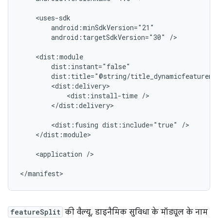
android:targetSdkVersion="30"
/>

dist:title="@string/title_dynamicfeaturemo
<dist:install-time
</dist:delivery>

<dist:fusing
dist:include="true"
</dist:module>

<application
/>

</manifest>
featureSplit
की वैल्यू, डाइनैमिक सुविधा के मॉड्यूल के नाम