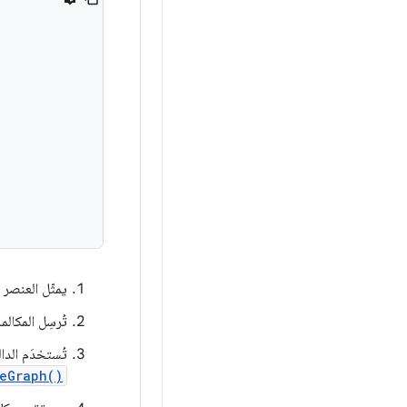
يمثّل العنصر 
تُرسِل المكالم
تُستخدَم الدالة lambda التي تم تمرير
eGraph()