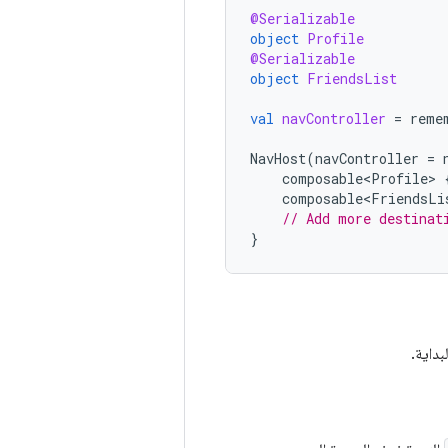
@Serializable
object
Profile
@Serializable
object
FriendsList
val
navController
=
reme
NavHost
(
navController
=
composable<Profile>
composable<FriendsLi
// Add more destinat
}
بداية.