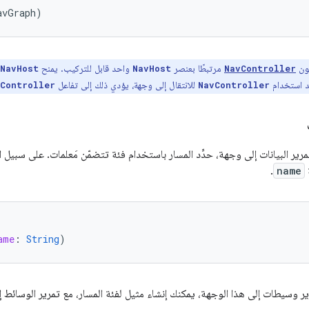
avGraph
)
ون
مرتبطًا بعنصر
واحد قابل للتركيب. يمنح
NavHost
NavHost
NavController
د استخدام
للانتقال إلى وجهة، يؤدي ذلك إلى تفاعل
Controller
NavController
رير البيانات إلى وجهة، حدِّد المسار باستخدام فئة تتضمّن مَعلمات. على سبيل 
ة
name
.
ame
:
String
)
 وسيطات إلى هذا الوجهة، يمكنك إنشاء مثيل لفئة المسار، مع تمرير الوسائط إلى 