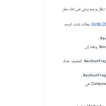
 تنقّل ورسم بياني على إطار عمل
Kotlin D
. يمكنك إنشاء الرسم
.
Na
Nav
ونقله إلى
NavHostFra
كمضيف. هناك
.
NavHostFrag
المستخدَمة مع Kotlin DSL لكل من المقاطع وCompose هي