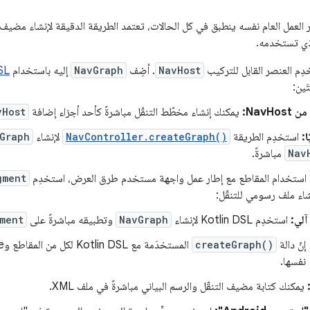
ر العمل العام نفسه ينطبق في كل الحالات، تعتمد الطريقة الدقيقة لإنشاء مضيف
ذي تستخدمه.
ِم العنصر القابل للتركيب
NavHost
. أضِف
NavGraph
إليه باستخدام
SL
َين:
NavHo:
يمكنك إنشاء مخطّط التنقّل مباشرةً كأحد أجزاء إضافة
vHost
ا:
استخدِم الطريقة
NavController.createGraph()
لإنشاء
Graph
Nav
مباشرةً.
استخدام المقاطع مع إطار عمل واجهة مستخدم طرق العرض، استخدِم
gment
اء ملف رسومي للتنقّل:
آلي:
استخدِم Kotlin DSL لإنشاء
NavGraph
وتطبيقه مباشرةً على
ment
إنّ دالة
createGraph()
نفسها.
يمكنك كتابة مضيف التنقّل والرسم البياني مباشرةً في ملف XML.