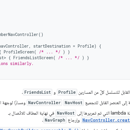
mberNavController
()
navController
,
startDestination
=
Profile
)
{
{
ProfileScreen
(
/* ... */
)
}
st>
{
FriendsListScreen
(
/* ... */
)
}
ions similarly.
القابل للتسلسل كلّ من المسارين
Profile
و
FriendsList
.
ة إلى العنصر القابل للتجميع
NavHost
NavController
ومسارًا لوجهة ال
ها إلى
NavHost
في نهاية المطاف للاتّصال بـ
NavController.creat
وإرجاع
NavGraph
.