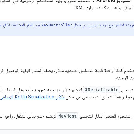
وديو Android":
لبياني وتعديله كملف موارد XML.
يقة التفاعل مع الرسم البياني من خلال
بين الأطر المختلفة. اطّلِع 
NavController
مسار
. يصف المسار كيفية الوصول إلى
بها الوجهة.
لتوضيحي
@Serializable
لإنشاء طريَق برمجية ضرورية لتحويل البيانات إ
يتم توفير هذا التعليق التوضيحي من خلال
مكوّن Kotlin Serialization الإضافي
استخدِم العنصر القابل للتجميع
NavHost
لإنشاء رسم بياني للتنقّل. راجِع الم