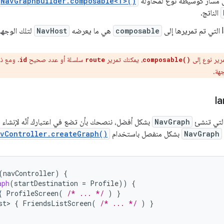
ل مسار كوسيطة نوع لمحاولة
NavGraphBuilder.composable<T>()
الناتج.
composable
هي ما يعرضه
NavHost
لتلك الوجهة
مرير نوع إلى
، يمكنك تمرير
سلسلة أو عدد صحيح
. ومع ذ
id
route
composable()
جهة.
NavGraph
بشكل أفضل، ننصحك بأن تضع في اعتبارك أنّه لإنشاء ا
NavGraph
بشكل منفصل باستخدام
vController.createGraph()
(
navController
)
{
aph
(
startDestination
=
Profile
))
{
{
ProfileScreen
(
/* ... */
)
}
st>
{
FriendsListScreen
(
/* ... */
)
}