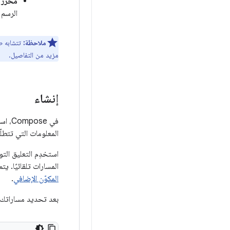
محرر "است
الرسم ا
ملاحظة:
تتشابه طر
مزيد من التفاصيل.
إنشاء
في Compose، استخدِم كائنًا أو فئة قابلة للتسلسل لتحديد
المعلومات التي تتطلّ
استخدِم التعليق ا
المسارات تلقائيًا. 
المكوّن الإضافي
.
بعد تحديد مساراتك، 