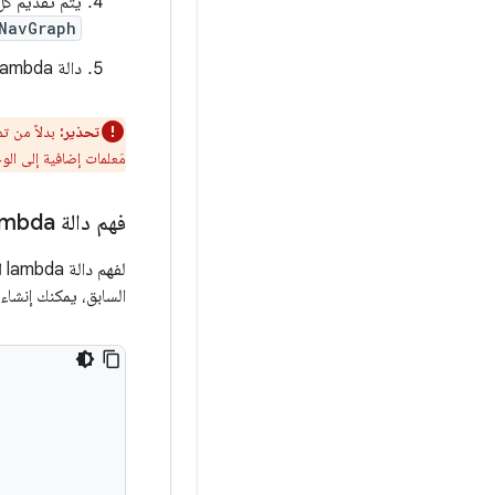
يتم تقديم ك
NavGraph
دالة lambda التي تم تمريرها إلى
تحذير:
بدلاً من ت
مَعلمات إضافية إلى الو
فهم دالة lambda
لفهم دالة lambda التي تنشئ
السابق، يمكنك إنشاء