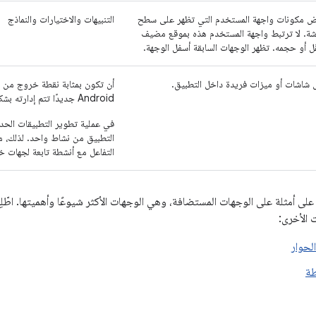
ض مكونات واجهة المستخدم التي تظهر على سطح
التنبيهات والاختيارات والنماذج
شة. لا ترتبط واجهة المستخدم هذه بموقع مضيف
قّل أو حجمه. تظهر الوجهات السابقة أسفل الوجهة.
ل شاشات أو ميزات فريدة داخل التطبيق.
أن تكون بمثابة نقطة خروج من الر
Android جديدًا تتم إدارته بشكل منفصل عن مكوّن التنقّل
التطبيق من نشاط واحد. لذلك، م
التفاعل مع أنشطة تابعة لجهات 
لى أمثلة على الوجهات المستضافة، وهي الوجهات الأكثر شيوعًا وأهميتها. اطّلِع
 الأخرى:
لحوار
طة