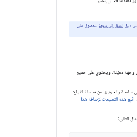
استخدِم محرِّر واجهة المستخدم الرسومية في "استوديو Android" ل إنشاء
على دليل
التنقّل إلى وجهة
للحصول على
 وجهة معيّنة، ويحتوي على جميع
لى سلسلة وتحويلها من سلسلة لأنواع
.
اتّبِع هذه التعليمات لإضافة هذا
ثال التالي: