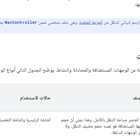
ها.
سم البياني للتنقّل عن
الحزمة الخلفية
، وهي ملف شخصي ضمن
يحت
NavController
ت
مة من الوجهات: المستضافة والمحادثة والنشاط. يوضّح الجدول التالي أنواع الوج
صف
حالات الاستخدام
 العنصر مساحة التنقّل بالكامل. وهذا يعني أنّ حجم
الشاشة الرئيسية والشاشة التفصيل
هة المستضافة هو نفسه حجم مضيف التنقّل، ولا
 الوجهات السابقة.