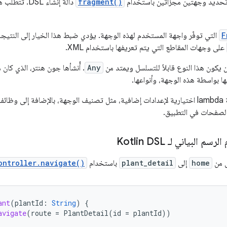
 تحديد وجهتين مجزأتين باستخدام
fragment()
دالة إنشاء DSL. تتطلب هذه الدالة نوعين من
F
التي توفّر واجهة المستخدم لهذه الوجهة. يؤدي ضبط هذا الخيار إلى النتي
على وجهات المقاطع التي يتم تعريفها باستخدام XML.
أن يكون هذا النوع قابلاً للتسلسل ويمتد من
Any
. أُنشأها جون هنتر، الذي ك
 بواسطة هذه الوجهة، وأنواعها.
تقبل الدالة أيضًا دالة lambda اختيارية لإعدادات إضافية، مثل تصنيف الوجهة، بالإضافة إ
لصفحات في التطبيق.
 البياني لـ Kotlin DSL
ال من
home
إلى
plant_detail
باستخدام
ontroller.navigate()
ant
(
plantId
:
String
)
{
avigate
(
route
=
PlantDetail
(
id
=
plantId
))