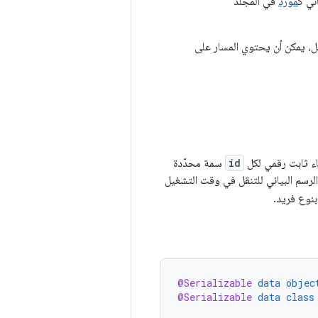
ني ك
مورد
في المجلد
راء معرّف الوجهة مع وسيطة واحدة أو أكثر. ومع ذلك، عند استخدام DSL للتنقل، يمكن أن يحتوي المسار على
id
سمة محدّدة
الرسم البياني للتنقل في وقت التشغيل
بنوع فريد.
@Serializable
data
objec
@Serializable
data
class