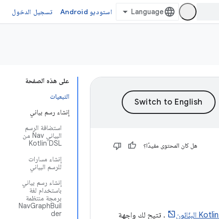
استوديو Android
تسجيل الدخول
على هذه الصفحة
التبعيات
إنشاء رسم بياني
استضافة الرسم
البياني Nav من
Kotlin DSL
هل كان المحتوى مفيدًا؟
إنشاء مسارات
للرسم البياني
إنشاء رسم بياني
باستخدام لغة
برمجة منتظمة
NavGraphBuil
der
. تتيح لك واجهة