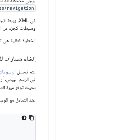
يُرجى ملاحظة أنّه 
es/navigation
وسيطات كجزء من المس
الخطوة التالية هي ت
إنشاء مسارات لل
يتم تحليل
الرسومات ا
في الرسم البياني. أ
بحيث توفر ميزة التنقل DSL ت
عند التعامل مع الو