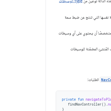
type الوسيطات
جة نفسها التي تنتج عن ضبط سمة
ان متخصصًا أن يحتوي على أي وسيطات
لى وظائف المُنشئ المضمّنة للوسيطات
NavC
الطلبات:
private
fun
navigateToPl
findNavController
().
n
}