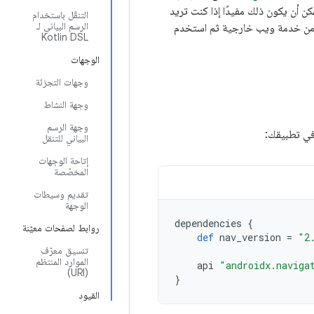
يقات هذه إنشاء الرسم البياني بشكل صريح في رمز Kotlin بدلاً من داخل مورد XML. يمكن أن يكون ذلك مفيدًا إذا كنت تريد
التنقّل باستخدام
الرسم البياني لـ
ل من خدمة ويب خارجية ثم استخدم
Kotlin DSL
الوجهات
وجهات التجزئة
وجهة النشاط
وجهة الرسم
ي تطبيقك:
البياني للتنقل
إتاحة الوجهات
المخصّصة
تقديم وسيطات
الوجهة
dependencies
{
روابط لصفحات معيّنة
def
nav_version
=
"2
تنسيق معرّف
الموارد المنتظم
api
"androidx.naviga
(URI)
}
القيود