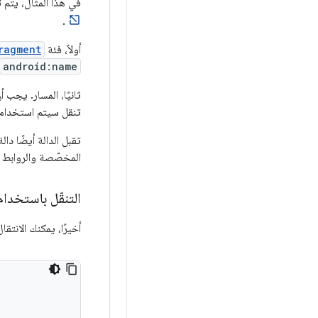
في هذا المثال، يتم
.
أولاً، فئة
ragment
android:name
ثانيًا، المسار. يجب 
تنقل سيتم استخدامها
المخصّصة والروابط 
التنقّل باستخدام الرسم
أخيرًا، يمكنك الانتق