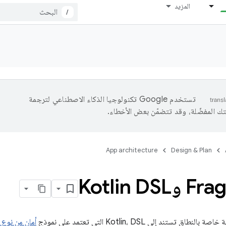
المزيد
/
تستخدم Google تكنولوجيا الذكاء الاصطناعي لترجمة
تك المفضّلة، وقد تتضمّن بعض الأخطاء.
App architecture
Design & Plan
Kotlin D
اق تستند إلى Kotlin، DSL التي تعتمد على نموذج
أمان من نوع Kotlin البنّائون