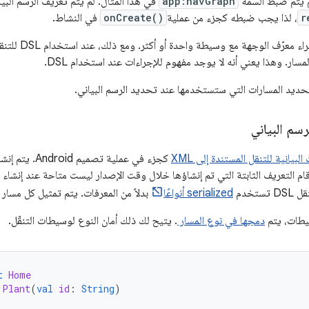
لم يتم ضبط السمة
app:navGraph
في هذا المثال. لم يتم تعريف الرسم البيا
r
، لذا يجب ضبطه كجزء من عملية
onCreate()
في النشاط.
في XML، يربط الإج
ار. وهذا يعني أنه لا يوجد مفهوم للإجراءات عند استخدام DSL.
حديد المسارات التي ستستخدمها عند تحديد الرسم البياني.
رسم البياني
لبيانية للتنقل المستندة إلى XML
كجزء في عملية تصميم Android. يتم إنشاء ثابت رقمي لكل
رقام التعريف الثابتة التي تم إنشاؤها خلال وقت الإصدار ليست متاحة عند إنشاء 
ستخدم
serialized أنواعًا
بدلاً من المعرفات. يتم تمثيل كل مسار 
سيطات، يتم
دمجها في نوع المسار
. يتيح لك ذلك أمان النوع لوسيطات التنقّل.
t
Home
Plant
(
val
id
:
String
)