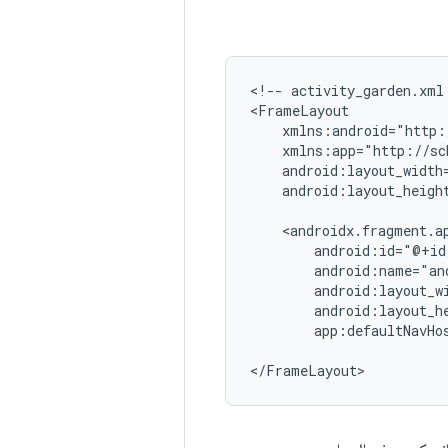
<!--
activity_garden.xml
android:layout_height
app:defaultNavHo