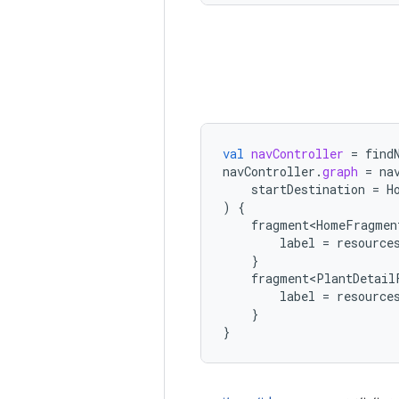
val
navController
=
find
navController
.
graph
=
na
startDestination
=
H
)
{
fragment<HomeFragmen
label
=
resource
}
fragment<PlantDetail
label
=
resource
}
}