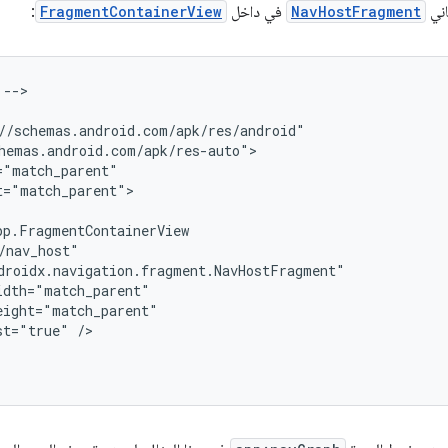
اني
NavHostFragment
في داخل
FragmentContainerView
:
-->

="match_parent">

st="true"
/>
