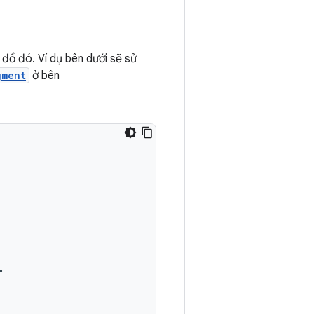
 đồ đó. Ví dụ bên dưới sẽ sử
gment
ở bên