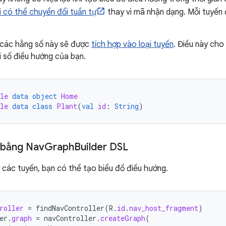
i có thể chuyển đổi tuần tự
thay vì mã nhận dạng. Mỗi tuyến 
ố, các hằng số này sẽ được
tích hợp vào loại tuyến
. Điều này ch
i số điều hướng của bạn.
le
data
object
Home
le
data
class
Plant
(
val
id
:
String
)
 bằng Nav
Graph
Builder DSL
h các tuyến, bạn có thể tạo biểu đồ điều hướng.
roller
=
findNavController
(
R
.
id
.
nav_host_fragment
)
er
.
graph
=
navController
.
createGraph
(