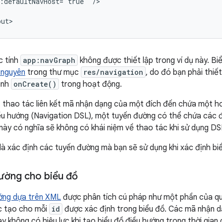
:defaultNavHost="true"
/>

c tính
app:navGraph
không được thiết lập trong ví dụ này. B
 nguyên
trong thư mục
res/navigation
, do đó bạn phải thiế
ình
onCreate()
trong hoạt động.
thao tác liên kết mã nhận dạng của một đích đến chứa một hoặc
u hướng (Navigation DSL), một tuyến đường có thể chứa các 
này có nghĩa sẽ không có khái niệm về thao tác khi sử dụng DS
là xác định các tuyến đường mà bạn sẽ sử dụng khi xác định bi
ường cho biểu đồ
ướng dựa trên XML
được phân tích cú pháp như một phần của quy
c tạo cho mỗi
id
được xác định trong biểu đồ. Các mã nhận d
ày không có hiệu lực khi tạo biểu đồ điều hướng trong thời gian