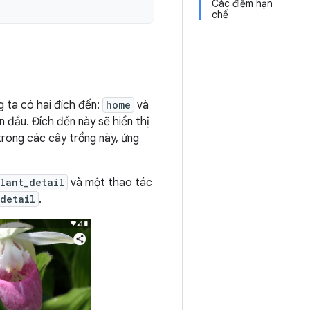
Các điểm hạn
chế
ng ta có hai đích đến:
home
và
n đầu. Đích đến này sẽ hiển thị
trong các cây trồng này, ứng
lant_detail
và một thao tác
detail
.