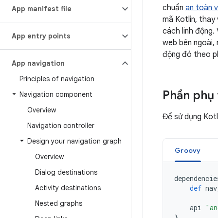
chuẩn
an toàn v
App manifest file
mã Kotlin, thay
cách linh động.
App entry points
web bên ngoài, 
động đó theo p
App navigation
Principles of navigation
Phần phụ
Navigation component
Overview
Để sử dụng Kot
Navigation controller
Design your navigation graph
Groovy
Overview
Dialog destinations
dependencie
Activity destinations
def
nav
Nested graphs
api
"an
}