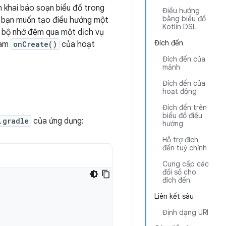
 khai báo soạn biểu đồ trong
Điều hướng
bằng biểu đồ
ếu bạn muốn tạo điều hướng một
Kotlin DSL
ào bộ nhớ đệm qua một dịch vụ
Đích đến
hàm
onCreate()
của hoạt
Đích đến của
mảnh
Đích đến của
hoạt động
Đích đến trên
biểu đồ điều
.gradle
của ứng dụng:
hướng
Hỗ trợ đích
đến tuỳ chỉnh
Cung cấp các
đối số cho
đích đến
Liên kết sâu
Định dạng URI