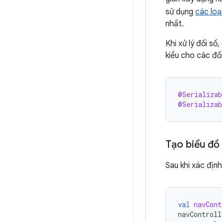
sử dụng
các loạ
nhất.
Khi xử lý đối s
kiểu cho các đố
@Serializab
@Serializab
Tạo biểu đồ
Sau khi xác địn
val
navCont
navControll