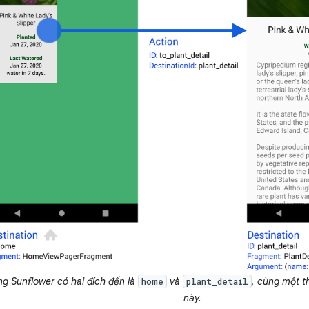
g Sunflower có hai đích đến là
và
, cùng một t
home
plant_detail
này.