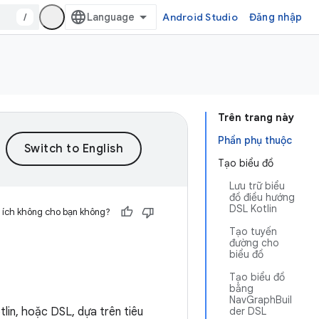
/
Android Studio
Đăng nhập
Trên trang này
Phần phụ thuộc
Tạo biểu đồ
Lưu trữ biểu
đồ điều hướng
DSL Kotlin
 ích không cho bạn không?
Tạo tuyến
đường cho
biểu đồ
Tạo biểu đồ
bằng
NavGraphBuil
in, hoặc DSL, dựa trên tiêu
der DSL