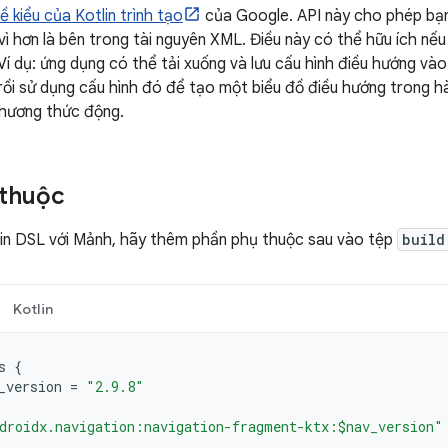
ề kiểu của Kotlin trình tạo
của Google. API này cho phép bạn
 vì hơn là bên trong tài nguyên XML. Điều này có thể hữu ích n
 Ví dụ: ứng dụng có thể tải xuống và lưu cấu hình điều hướng v
rồi sử dụng cấu hình đó để tạo một biểu đồ điều hướng trong 
hương thức động.
 thuộc
lin DSL với Mảnh, hãy thêm phần phụ thuộc sau vào tệp
build
Kotlin
s
{
_version
=
"2.9.8"
droidx.navigation:navigation-fragment-ktx:$nav_version"