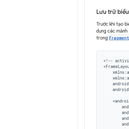
Lưu trữ biểu
Trước khi tạo b
dụng các mảnh (
trong
Fragmen
<!--
activ
android