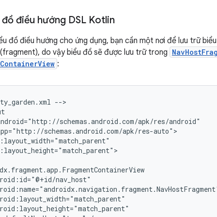
 đồ điều hướng DSL Kotlin
iểu đồ điều hướng cho ứng dụng, bạn cần một nơi để lưu trữ biểu
fragment), do vậy biểu đồ sẽ được lưu trữ trong
NavHostFra
tContainerView
:
ity_garden.xml
-->

:layout_height="match_parent">
