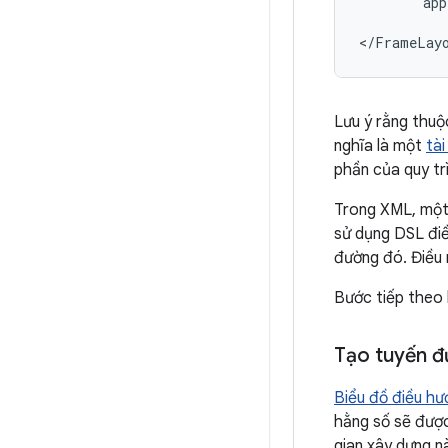
app
Lưu ý rằng thuộ
nghĩa là một
tài
phần của quy tr
Trong XML, một 
sử dụng DSL điề
đường đó. Điều 
Bước tiếp theo 
Tạo tuyến đ
Biểu đồ điều h
hằng số sẽ đượ
gian xây dựng n