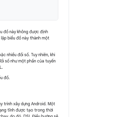
iểu đồ này không được định
t lập biểu đồ này thành một
 nhiều đối số. Tuy nhiên, khi
đối số như một phần của tuyến
L.
ểu đồ.
 trình xây dựng Android. Một
ạng tĩnh được tạo trong thời
 chạy, do đó, DSL Điều hướng sẽ