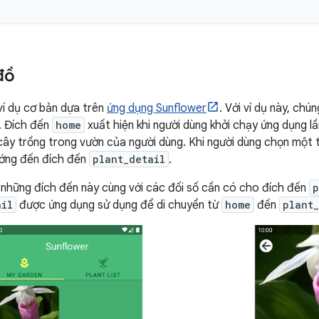
đồ
ví dụ cơ bản dựa trên
ứng dụng Sunflower
. Với ví dụ này, chú
. Đích đến
home
xuất hiện khi người dùng khởi chạy ứng dụng lầ
ây trồng trong vườn của người dùng. Khi người dùng chọn một 
ướng đến đích đến
plant_detail
.
 những đích đến này cùng với các đối số cần có cho đích đến
p
ail
được ứng dụng sử dụng để di chuyển từ
home
đến
plant_