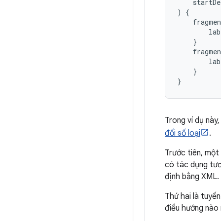
startDe
)
{
fragme
lab
}
fragmen
lab
}
}
Trong ví dụ này
đối số loại
.
Trước tiên, một
có tác dụng tươ
định bằng XML.
Thứ hai là tuyế
điều hướng nào 