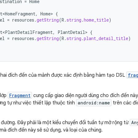
stination
=
Home
nt<HomeFragment
,
Home
>
{
el
=
resources
.
getString
(
R
.
string
.
home_title
)
t<PlantDetailFragment
,
PlantDetail
>
{
el
=
resources
.
getString
(
R
.
string
.
plant_detail_title
)
, hai đích đến của mảnh được xác định bằng hàm tạo DSL
fra
 lớp
Fragment
cung cấp giao diện người dùng cho đích đến này.
ng tự như việc thiết lập thuộc tính
android:name
trên các đ
n đường. Đây phải là một kiểu chuyển đổi tuần tự mở rộng từ
An
mà đích đến này sẽ sử dụng, và loại của chúng.