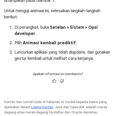
ditampilkan pada Gambar 1.
Untuk menguji animasi ini, selesaikan langkah-langkah
berikut:
Di perangkat, buka
Setelan > Sistem > Opsi
developer
.
Pilih
Animasi kembali prediktif
.
Luncurkan aplikasi yang telah diupdate, dan gunakan
gestur kembali untuk melihat cara kerjanya.
Apakah informasi ini membantu?
Konten dan contoh kode di halaman ini tunduk kepada lisensi yang
dijelaskan dalam
Lisensi Konten
. Java dan OpenJDK adalah merek
dagang atau merek dagang terdaftar dari Oracle dan/atau