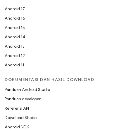
Android 17
Android 16
Android 15
Android 14
Android 13
Android 12
Android 11
DOKUMENTASI DAN HASIL DOWNLOAD
Panduan Android Studio
Panduan developer
Referensi API
Download Studio
Android NDK