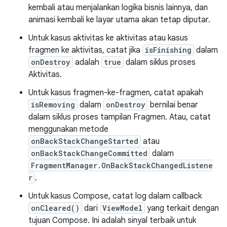
kembali atau menjalankan logika bisnis lainnya, dan
animasi kembali ke layar utama akan tetap diputar.
Untuk kasus aktivitas ke aktivitas atau kasus
fragmen ke aktivitas, catat jika
isFinishing
dalam
onDestroy
adalah
true
dalam siklus proses
Aktivitas.
Untuk kasus fragmen-ke-fragmen, catat apakah
isRemoving
dalam
onDestroy
bernilai benar
dalam siklus proses tampilan Fragmen. Atau, catat
menggunakan metode
onBackStackChangeStarted
atau
onBackStackChangeCommitted
dalam
FragmentManager.OnBackStackChangedListene
r
.
Untuk kasus Compose, catat log dalam callback
onCleared()
dari
ViewModel
yang terkait dengan
tujuan Compose. Ini adalah sinyal terbaik untuk