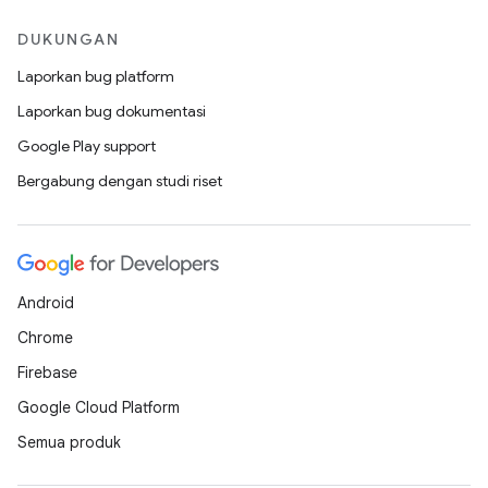
DUKUNGAN
Laporkan bug platform
Laporkan bug dokumentasi
Google Play support
Bergabung dengan studi riset
Android
Chrome
Firebase
Google Cloud Platform
Semua produk