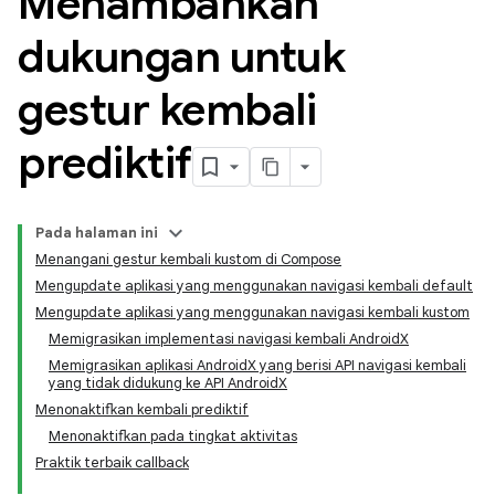
Menambahkan
dukungan untuk
gestur kembali
prediktif
Pada halaman ini
Menangani gestur kembali kustom di Compose
Mengupdate aplikasi yang menggunakan navigasi kembali default
Mengupdate aplikasi yang menggunakan navigasi kembali kustom
Memigrasikan implementasi navigasi kembali AndroidX
Memigrasikan aplikasi AndroidX yang berisi API navigasi kembali
yang tidak didukung ke API AndroidX
Menonaktifkan kembali prediktif
Menonaktifkan pada tingkat aktivitas
Praktik terbaik callback