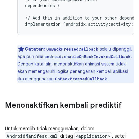
dependencies
{

//
Add
this
in
addition
to
your
other
dependen
implementation
Catatan:
selalu dipanggil,
OnBackPressedCallback
apa pun nilai
.
android:enableOnBackInvokedCallback
Dengan kata lain, menonaktifkan animasi sistem tidak
akan memengaruhi logika penanganan kembali aplikasi
jika menggunakan
.
OnBackPressedCallback
Menonaktifkan kembali prediktif
Untuk memilih tidak menggunakan, dalam
AndroidManifest.xml
di tag
<application>
, setel