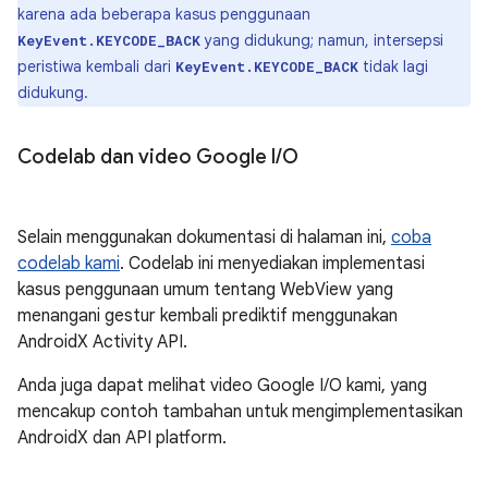
karena ada beberapa kasus penggunaan
yang didukung; namun, intersepsi
KeyEvent.KEYCODE_BACK
peristiwa kembali dari
tidak lagi
KeyEvent.KEYCODE_BACK
didukung.
Codelab dan video Google I
/
O
Selain menggunakan dokumentasi di halaman ini,
coba
codelab kami
. Codelab ini menyediakan implementasi
kasus penggunaan umum tentang WebView yang
menangani gestur kembali prediktif menggunakan
AndroidX Activity API.
Anda juga dapat melihat video Google I/O kami, yang
mencakup contoh tambahan untuk mengimplementasikan
AndroidX dan API platform.