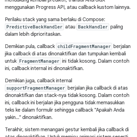
menggunakan Progress API, atau callback kustom lainnya.
Perilaku stack yang sama berlaku di Compose:
PredictiveBackHandler
atau
BackHandler
paling
dalam lebih diprioritaskan.
Demikian pula, callback
childFragmentManager
berjalan
jika callback di atas dinonaktifkan dan tumpukan kembali
untuk
FragmentManager
ini tidak kosong. Dalam contoh
ini, callback internal ini dinonaktifkan.
Demikian juga, callback internal
supportFragmentManager
berjalan jika callback di atas
dinonaktifkan dan stack-nya tidak kosong. Dalam contoh
ini, callback ini berjalan jika pengguna tidak memasukkan
teks ke dalam formulir sehingga callback "Apakah Anda
yakin..." dinonaktifkan.
Terakhir, sistem menangani gestur kembali jika callback di
atas dinonaktifkan. Untuk memicu animasi sistem seperti