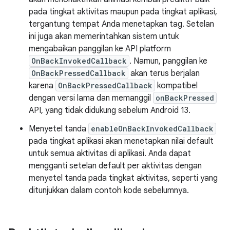
pada tingkat aktivitas maupun pada tingkat aplikasi,
tergantung tempat Anda menetapkan tag. Setelan
ini juga akan memerintahkan sistem untuk
mengabaikan panggilan ke API platform
OnBackInvokedCallback
. Namun, panggilan ke
OnBackPressedCallback
akan terus berjalan
karena
OnBackPressedCallback
kompatibel
dengan versi lama dan memanggil
onBackPressed
API, yang tidak didukung sebelum Android 13.
Menyetel tanda
enableOnBackInvokedCallback
pada tingkat aplikasi akan menetapkan nilai default
untuk semua aktivitas di aplikasi. Anda dapat
mengganti setelan default per aktivitas dengan
menyetel tanda pada tingkat aktivitas, seperti yang
ditunjukkan dalam contoh kode sebelumnya.