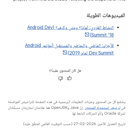
sample
الفيديوهات الطويلة
النشاط الفردي: لماذا؟ ومتى وكيف؟ (Android Dev
Summit '18)
الأجزاء: الماضي والحاضر والمستقبل (مؤتمر Android
Dev Summit لعام 2019)
هل كان المحتوى مفيدًا؟
يخضع كل من المحتوى وعيّنات التعليمات البرمجية في هذه الصفحة للتراخيص الموضحّة
في
ترخيص استخدام المحتوى
. إنّ Java وOpenJDK هما علامتان تجاريتان مسجَّلتان
لشركة Oracle و/أو الشركات التابعة لها.
تاريخ التعديل الأخير: 2026-02-27 (حسب التوقيت العالمي المتفَّق عليه)