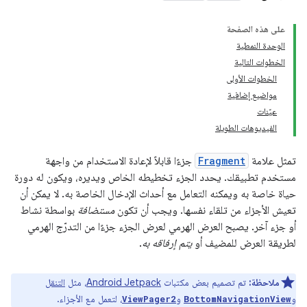
على هذه الصفحة
الوحدة النمطية
الخطوات التالية
الخطوات الأولى
مواضيع إضافية
عيّنات
الفيديوهات الطويلة
تمثل علامة
Fragment
جزءًا قابلاً لإعادة الاستخدام من واجهة
مستخدم تطبيقك. يحدد الجزء تخطيطه الخاص ويديره، ويكون له دورة
حياة خاصة به ويمكنه التعامل مع أحداث الإدخال الخاصة به. لا يمكن أن
تعيش الأجزاء من تلقاء نفسها. ويجب أن تكون
مستضافة
بواسطة نشاط
أو جزء آخر. يصبح العرض الهرمي لعرض الجزء جزءًا من التدرّج الهرمي
لطريقة العرض للمضيف أو
يتم إرفاقه به
.
ملاحظة:
تم تصميم بعض مكتبات
Android Jetpack
، مثل
التنقل
و
و
، لتعمل مع الأجزاء.
ViewPager2
BottomNavigationView