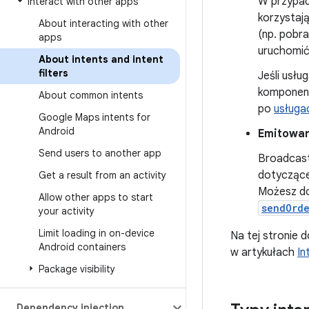
W przypadk
Interact with other apps
korzystaj
About interacting with other
(np. pobra
apps
uruchomić,
About intents and intent
filters
Jeśli usłu
komponen
About common intents
po
usługa
Google Maps intents for
Android
Emitowan
Send users to another app
Broadcast
dotyczące
Get a result from an activity
Możesz dos
Allow other apps to start
sendOrd
your activity
Limit loading in on-device
Na tej stronie d
Android containers
w artykułach
In
Package visibility
Dependency injection