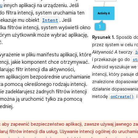
tu
innych aplikacji na urządzeniu. Jeśli
do filtra intencji, system uruchamia ten
zekazuje mu obiekt
Intent
. Jeśli
lka filtrów intencji, system wyświetli okno
órym użytkownik może wybrać aplikację,
Rysunek 1.
Sposób dos
ć.
przez system w celu r
Aktywność A
tworzy
I
 wyrażenie w pliku manifestu aplikacji, które
i przekazuje go do
st
tencji, jakie komponent chce otrzymywać.
Android wyszukuje we w
arując filtr intencji dla aktywności,
intencji, który pasuje 
ym aplikacjom bezpośrednie uruchamianie
znalezione dopasowan
za pomocą określonego rodzaju intencji.
działanie dopasowania
ie
zadeklarujesz żadnych filtrów intencji
metodę
i
onCreate()
, można ją uruchomić tylko za pomocą
edniej.
:
aby zapewnić bezpieczeństwo aplikacji, zawsze używaj jawnego z
laruj filtrów intencji dla usług. Używanie intencji ogólnej do urucham