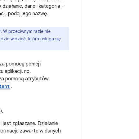
 działanie, dane i kategoria –
cji, podaj jego nazwę.
u
. W przeciwnym razie nie
dzie widzieć, która usługa się
 za pomocą pełnej i
aplikacji, np.
 za pomocą atrybutów
tent
.
k
).
i jest zgłaszane. Działanie
informacje zawarte w danych