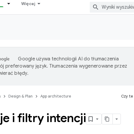
Więcej
Google używa technologii AI do tłumaczenia
wój preferowany język. Tłumaczenia wygenerowane przez
ierać błędy.
s
Design & Plan
App architecture
Czy te
e i filtry intencji