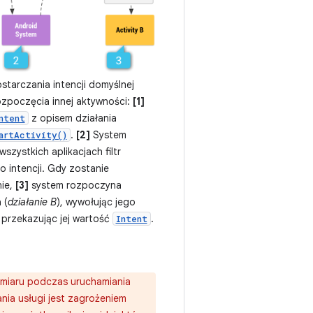
tarczania intencji domyślnej
ozpoczęcia innej aktywności:
[1]
z opisem działania
ntent
.
[2]
System
artActivity()
szystkich aplikacjach filtr
do intencji. Gdy zostanie
ie,
[3]
system rozpoczyna
 (
działanie B
), wywołując jego
 przekazując jej wartość
.
Intent
amiaru podczas uruchamiania
iania usługi jest zagrożeniem