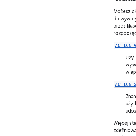
Możesz okr
do wywoływ
przez kla
rozpocząć
ACTION_
Użyj
wyśw
w ap
ACTION_
Znan
użyt
udos
Więcej sta
zdefiniow