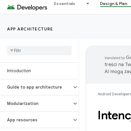
Essentials
Design & Plan
APP ARCHITECTURE
treści na T
Introduction
AI mogą zaw
Guide to app architecture
Android Developer
Modularization
Intencj
App resources