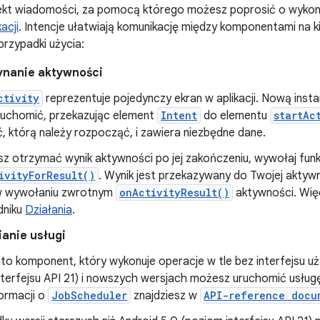
ekt wiadomości, za pomocą którego możesz poprosić o wykonan
acji
. Intencje ułatwiają komunikację między komponentami na ki
rzypadki użycia:
nanie aktywności
ctivity
reprezentuje pojedynczy ekran w aplikacji. Nową inst
uchomić, przekazując element
Intent
do elementu
startAc
, którą należy rozpocząć, i zawiera niezbędne dane.
sz otrzymać wynik aktywności po jej zakończeniu, wywołaj funk
ivityForResult()
. Wynik jest przekazywany do Twojej aktyw
 wywołaniu zwrotnym
onActivityResult()
aktywności. Więc
dniku
Działania
.
anie usługi
to komponent, który wykonuje operacje w tle bez interfejsu u
nterfejsu API 21) i nowszych wersjach możesz uruchomić usł
formacji o
JobScheduler
znajdziesz w
API-reference docu