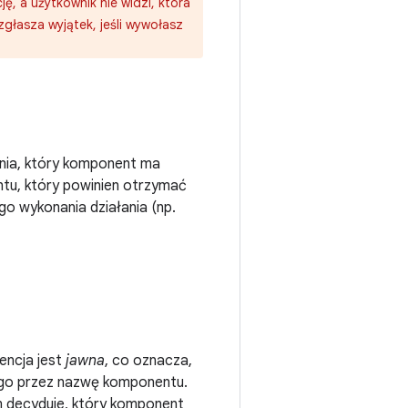
, a użytkownik nie widzi, która
zgłasza wyjątek, jeśli wywołasz
ania, który komponent ma
tu, który powinien otrzymać
o wykonania działania (np.
tencja jest
jawna
, co oznacza,
ego przez nazwę komponentu.
m decyduje, który komponent