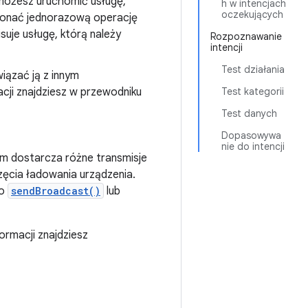
 możesz uruchomić usługę,
h w intencjach
oczekujących
konać jednorazową operację
suje usługę, którą należy
Rozpoznawanie
intencji
Test działania
iązać ją z innym
acji znajdziesz w przewodniku
Test kategorii
Test danych
Dopasowywa
nie do intencji
m dostarcza różne transmisje
ęcia ładowania urządzenia.
o
sendBroadcast()
lub
formacji znajdziesz