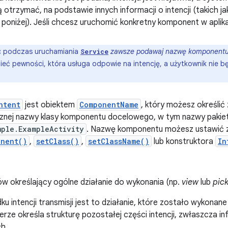
ą otrzymać, na podstawie innych informacji o intencji (takich jak
poniżej). Jeśli chcesz uruchomić konkretny komponent w aplika
:
podczas uruchamiania
zawsze podawaj nazwę komponent
Service
eć pewności, która usługa odpowie na intencję, a użytkownik nie bę
ntent
jest obiektem
ComponentName
, który możesz określić
znej nazwy klasy komponentu docelowego, w tym nazwy pakietu 
mple.ExampleActivity
. Nazwę komponentu możesz ustawić
onent()
,
setClass()
,
setClassName()
lub konstruktora
In
ów określający ogólne działanie do wykonania (np.
view
lub
pic
u intencji transmisji jest to działanie, które zostało wykonane 
erze określa strukturę pozostałej części intencji, zwłaszcza 
ch.