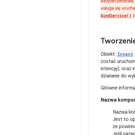
bezpieczeństwa, 
usługa się urucha
z
bindService()
Tworzenie
Obiekt
Intent
zostać uruchom
intencję), oraz
działanie do wy
Główne inform
Nazwa kompo
Nazwa kom
Jest to op
że powinn
Jeśli nazw