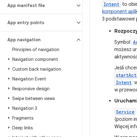
Intent
to obi
App manifest file
komponent aplik
3 podstawowe p
App entry points
Rozpoczy
App navigation
Symbol
A
możesz ur
Principles of navigation
aktywność
Navigation component
Jeśli chce
Custom back navigation
startAct
Navigation Event
Intent
w
Responsive design
w przewo
Swipe between views
Uruchami
Navigation 3
Service
Fragments
(poziom i
Więcej in
Deep links