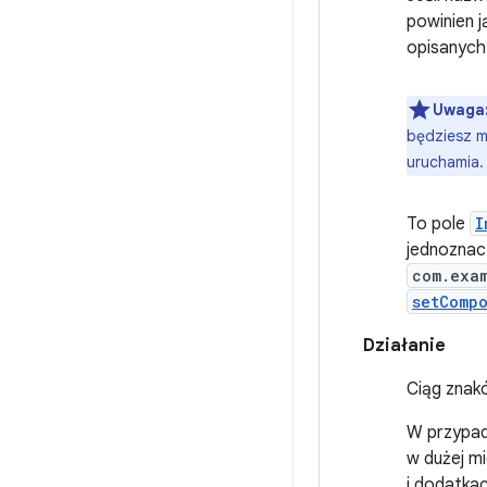
powinien j
opisanych 
Uwaga
będziesz mi
uruchamia.
To pole
I
jednoznac
com.exa
setComp
Działanie
Ciąg znak
W przypadk
w dużej mi
i dodatka