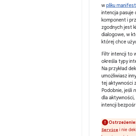
w
pliku manifes
intencja pasuje 
komponent i pr
zgodnych jest ki
dialogowe, w kt
której chce uży
Filtr intencji to
określa typy in
Na przykład dekl
umożliwiasz inn
tej aktywności 
Podobnie, jeśli
n
dla aktywności
intencji bezpośr
Ostrzeżenie
i nie dek
Service