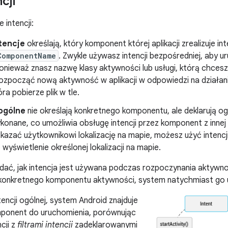
cji
e intencji:
tencje
określają, który komponent której aplikacji zrealizuje i
ComponentName
. Zwykle używasz intencji bezpośredniej, aby
 ponieważ znasz nazwę klasy aktywności lub usługi, którą chce
rozpocząć nową aktywność w aplikacji w odpowiedzi na działan
óra pobierze plik w tle.
 ogólne
nie określają konkretnego komponentu, ale deklarują og
onane, co umożliwia obsługę intencji przez komponent z innej ap
azać użytkownikowi lokalizację na mapie, możesz użyć intencji
o wyświetlenie określonej lokalizacji na mapie.
 widać, jak intencja jest używana podczas rozpoczynania aktywn
konkretnego komponentu aktywności, system natychmiast go 
encji ogólnej, system Android znajduje
ponent do uruchomienia, porównując
cji z
filtrami intencji
zadeklarowanymi