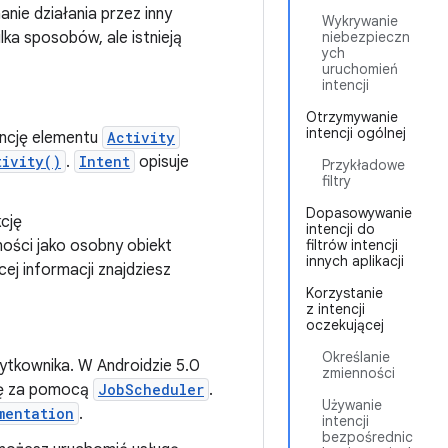
ie działania przez inny
Wykrywanie
lka sposobów, ale istnieją
niebezpieczn
ych
uruchomień
intencji
Otrzymywanie
intencji ogólnej
ancję elementu
Activity
tivity()
.
Intent
opisuje
Przykładowe
filtry
Dopasowywanie
cję
intencji do
ności jako osobny obiekt
filtrów intencji
innych aplikacji
ej informacji znajdziesz
Korzystanie
z intencji
oczekującej
Określanie
żytkownika. W Androidzie 5.0
zmienności
ugę za pomocą
JobScheduler
.
Używanie
mentation
.
intencji
bezpośrednic