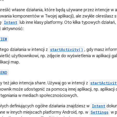
eślić własne działania, które będą używane przez intencje w apli
ania komponentów w Twojej aplikacji), ale zwykle określasz s
sę
Intent
lub inne klasy platformy. Oto kilka typowych działa
 aktywność:
VIEW
 tego działania w intencji z
startActivity()
, gdy masz infor
ietlić użytkownikowi, np. zdjęcie do wyświetlenia w aplikacji gal
likacji map.
SEND
y też jako intencja
share
. Używaj go w intencji z
startActivit
kownik może udostępnić za pomocą innej aplikacji, np. aplikacji d
tępniania w mediach społecznościowych.
łych definiujących ogólne działania znajdziesz w
Intent
dokum
ane w innych miejscach platformy Android, np. w
Settings
w p