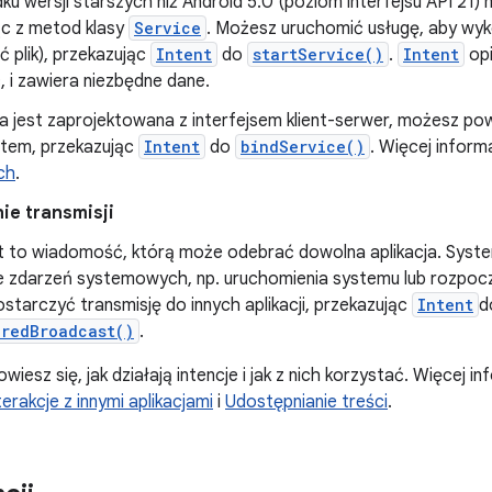
u wersji starszych niż Android 5.0 (poziom interfejsu API 21)
ąc z metod klasy
Service
. Możesz uruchomić usługę, aby wy
ć plik), przekazując
Intent
do
startService()
.
Intent
opi
 i zawiera niezbędne dane.
ga jest zaprojektowana z interfejsem klient-serwer, możesz pow
tem, przekazując
Intent
do
bindService()
. Więcej inform
ch
.
ie transmisji
 to wiadomość, którą może odebrać dowolna aplikacja. Syste
 zdarzeń systemowych, np. uruchomienia systemu lub rozpocz
tarczyć transmisję do innych aplikacji, przekazując
Intent
d
eredBroadcast()
.
owiesz się, jak działają intencje i jak z nich korzystać. Więcej in
terakcje z innymi aplikacjami
i
Udostępnianie treści
.