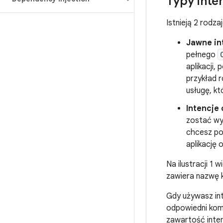
Typy inten
Istnieją 2 rodzaj
Jawne in
pełnego
aplikacji,
przykład 
usługę, kt
Intencje
zostać wyk
chcesz pok
aplikację 
Na ilustracji 1
zawiera nazwę 
Gdy używasz int
odpowiedni kom
zawartość inten