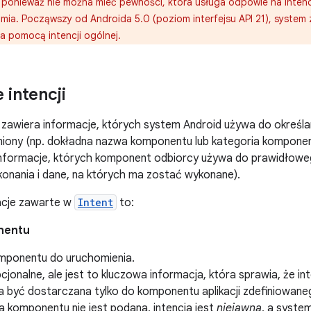
ponieważ nie można mieć pewności, która usługa odpowie na intencję
mia. Począwszy od Androida 5.0 (poziom interfejsu API 21), system 
a pomocą intencji ogólnej.
 intencji
zawiera informacje, których system Android używa do określ
iony (np. dokładna nazwa komponentu lub kategoria komponen
 informacje, których komponent odbiorcy używa do prawidłoweg
konania i dane, na których ma zostać wykonane).
acje zawarte w
Intent
to:
nentu
ponentu do uruchomienia.
cjonalne, ale jest to kluczowa informacja, która sprawia, że in
a być dostarczana tylko do komponentu aplikacji zdefiniowan
a komponentu nie jest podana, intencja jest
niejawna
, a syste