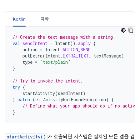
Kotlin
자바
// Create the text message with a string.
val
sendIntent
=
Intent
().
apply
{
action
=
Intent
.
ACTION_SEND
putExtra
(
Intent
.
EXTRA_TEXT
,
textMessage
)
type
=
"text/plain"
}
// Try to invoke the intent.
try
{
startActivity
(
sendIntent
)
}
catch
(
e
:
ActivityNotFoundException
)
{
// Define what your app should do if no activit
}
startActivity()
가 호출되면 시스템은 설치된 모든 앱을 검