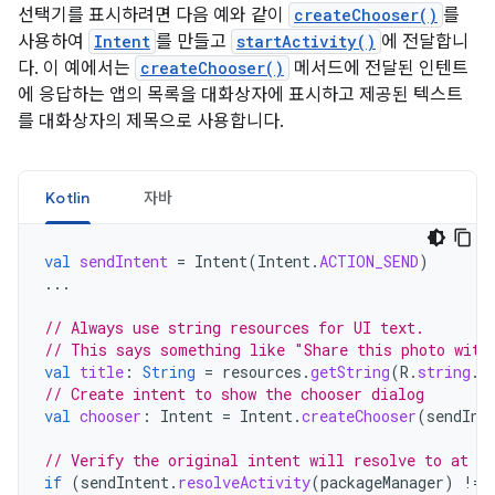
선택기를 표시하려면 다음 예와 같이
createChooser()
를
사용하여
Intent
를 만들고
startActivity()
에 전달합니
다. 이 예에서는
createChooser()
메서드에 전달된 인텐트
에 응답하는 앱의 목록을 대화상자에 표시하고 제공된 텍스트
를 대화상자의 제목으로 사용합니다.
Kotlin
자바
val
sendIntent
=
Intent
(
Intent
.
ACTION_SEND
)
...
// Always use string resources for UI text.
// This says something like "Share this photo with
val
title
:
String
=
resources
.
getString
(
R
.
string
.
c
// Create intent to show the chooser dialog
val
chooser
:
Intent
=
Intent
.
createChooser
(
sendInt
// Verify the original intent will resolve to at le
if
(
sendIntent
.
resolveActivity
(
packageManager
)
!=