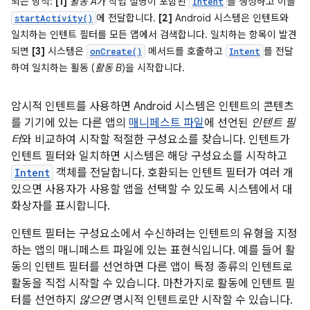
되는 방식:
[1]
활동 A
가 작업 설명이 포함된
를 생성하고 이를
Intent
에 전달합니다.
[2]
Android 시스템은 인텐트와
startActivity()
일치하는 인텐트 필터를 모든 앱에서 검색합니다. 일치하는 항목이 발견
되면
[3]
시스템은
메서드를 호출하고
를 전달
onCreate()
Intent
하여 일치하는 활동 (
활동 B
)을 시작합니다.
암시적 인텐트를 사용하면 Android 시스템은 인텐트의 콘텐츠
를 기기에 있는 다른 앱의
매니페스트 파일
에 선언된
인텐트 필
터
와 비교하여 시작할 적절한 구성요소를 찾습니다. 인텐트가
인텐트 필터와 일치하면 시스템은 해당 구성요소를 시작하고
Intent
객체를 전달합니다. 호환되는 인텐트 필터가 여러 개
있으면 사용자가 사용할 앱을 선택할 수 있도록 시스템에서 대
화상자를 표시합니다.
인텐트 필터는 구성요소에서 수신하려는 인텐트의 유형을 지정
하는 앱의 매니페스트 파일에 있는 표현식입니다. 예를 들어 활
동의 인텐트 필터를 선언하면 다른 앱이 특정 종류의 인텐트로
활동을 직접 시작할 수 있습니다. 마찬가지로 활동에 인텐트 필
터를 선언하지
않으면
명시적 인텐트로만 시작할 수 있습니다.