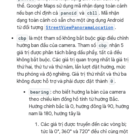
thể. Google Maps sử dụng mã nhận dạng toàn cảnh
nếu bạn chỉ định cả
panoid
và
cbll
. Mã nhận
dạng toàn cảnh có sẵn cho một ứng dụng Android
từ đối tượng
StreetViewPanoramaLocation
.
cbp
là một tham số không bắt buộc giúp điều chỉnh
hướng ban đầu của camera. Tham số
cbp
nhận 5
giá trị được phân tách bằng dấu phẩy, tất cả đều
không bắt buộc. Các giá trị quan trọng nhất là giá trị
thứ hai, thứ tư và thứ năm, lần lượt đặt hướng, mức
thu phóng và độ nghiêng. Giá trị thứ nhất và thứ ba
không được hỗ trợ và phải được đặt thành
0
.
bearing
: cho biết hướng la bàn của camera
theo chiều kim đồng hồ tính từ hướng Bắc.
Hướng chính bắc là 0, hướng đông là 90, hướng
nam là 180, hướng tây là
Các giá trị được truyền đến các vòng bi;
tức là 0°, 360° và 720° đều chỉ cùng một