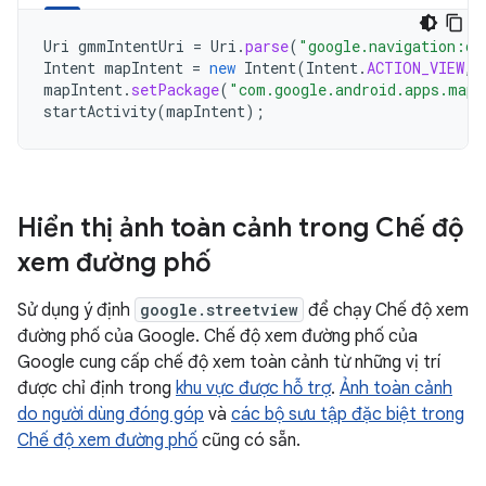
Uri
gmmIntentUri
=
Uri
.
parse
(
"google.navigation:q=
Intent
mapIntent
=
new
Intent
(
Intent
.
ACTION_VIEW
,
mapIntent
.
setPackage
(
"com.google.android.apps.maps
startActivity
(
mapIntent
);
Hiển thị ảnh toàn cảnh trong Chế độ
xem đường phố
Sử dụng ý định
google.streetview
để chạy Chế độ xem
đường phố của Google. Chế độ xem đường phố của
Google cung cấp chế độ xem toàn cảnh từ những vị trí
được chỉ định trong
khu vực được hỗ trợ
.
Ảnh toàn cảnh
do người dùng đóng góp
và
các bộ sưu tập đặc biệt trong
Chế độ xem đường phố
cũng có sẵn.