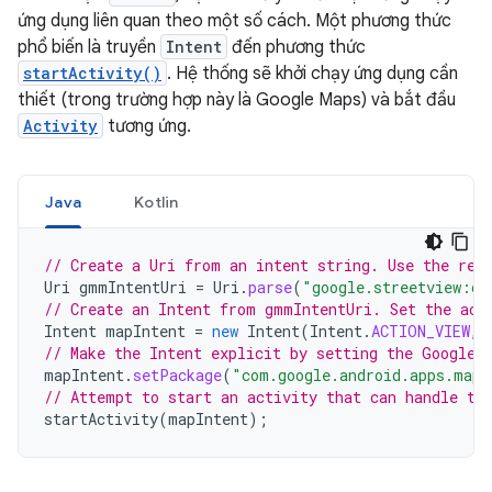
ứng dụng liên quan theo một số cách. Một phương thức
phổ biến là truyền
Intent
đến phương thức
startActivity()
. Hệ thống sẽ khởi chạy ứng dụng cần
thiết (trong trường hợp này là Google Maps) và bắt đầu
Activity
tương ứng.
Java
Kotlin
// Create a Uri from an intent string. Use the res
Uri
gmmIntentUri
=
Uri
.
parse
(
"google.streetview:cb
// Create an Intent from gmmIntentUri. Set the act
Intent
mapIntent
=
new
Intent
(
Intent
.
ACTION_VIEW
,
// Make the Intent explicit by setting the Google 
mapIntent
.
setPackage
(
"com.google.android.apps.maps
// Attempt to start an activity that can handle th
startActivity
(
mapIntent
);