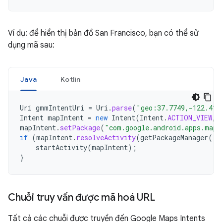
Ví dụ: để hiển thị bản đồ San Francisco, bạn có thể sử
dụng mã sau:
Java
Kotlin
Uri
gmmIntentUri
=
Uri
.
parse
(
"geo:37.7749,-122.419
Intent
mapIntent
=
new
Intent
(
Intent
.
ACTION_VIEW
,
mapIntent
.
setPackage
(
"com.google.android.apps.maps
if
(
mapIntent
.
resolveActivity
(
getPackageManager
())
startActivity
(
mapIntent
);
}
Chuỗi truy vấn được mã hoá URL
Tất cả các chuỗi được truyền đến Google Maps Intents