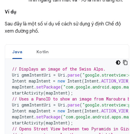
nhìn ngang tầm mắt và -90 là nhìn thẳng lên.
Ví dụ
Sau đây là một số ví dụ về cách sử dụng ý định Chế độ
xem đường phố.
Java
Kotlin
// Displays an image of the Swiss Alps.
Uri
gmmIntentUri
=
Uri
.
parse
(
"google.streetview:cb
Intent
mapIntent
=
new
Intent
(
Intent
.
ACTION_VIEW
,
mapIntent
.
setPackage
(
"com.google.android.apps.maps
startActivity
(
mapIntent
);
// Uses a PanoID to show an image from Maroubra be
Uri
gmmIntentUri
=
Uri
.
parse
(
"google.streetview:pa
Intent
mapIntent
=
new
Intent
(
Intent
.
ACTION_VIEW
,
mapIntent
.
setPackage
(
"com.google.android.apps.maps
startActivity
(
mapIntent
);
// Opens Street View between two Pyramids in Giza.