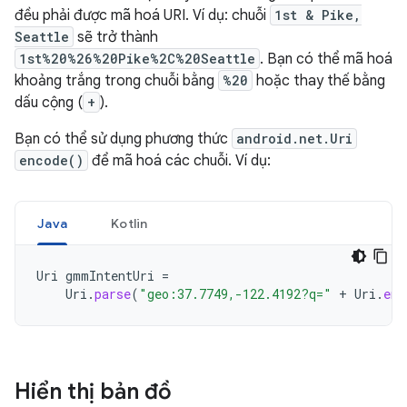
đều phải được mã hoá URI. Ví dụ: chuỗi
1st & Pike,
Seattle
sẽ trở thành
1st%20%26%20Pike%2C%20Seattle
. Bạn có thể mã hoá
khoảng trắng trong chuỗi bằng
%20
hoặc thay thế bằng
dấu cộng (
+
).
Bạn có thể sử dụng phương thức
android.net.Uri
encode()
để mã hoá các chuỗi. Ví dụ:
Java
Kotlin
Uri
gmmIntentUri
=
Uri
.
parse
(
"geo:37.7749,-122.4192?q="
+
Uri
.
enc
Hiển thị bản đồ