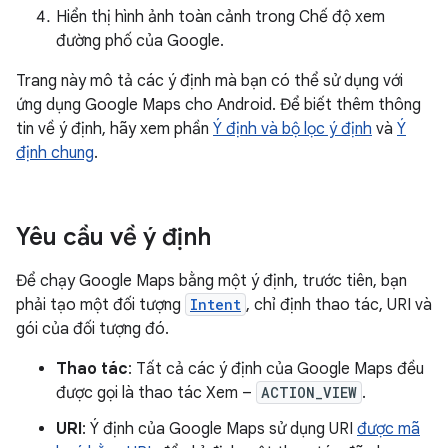
Hiển thị hình ảnh toàn cảnh trong Chế độ xem
đường phố của Google.
Trang này mô tả các ý định mà bạn có thể sử dụng với
ứng dụng Google Maps cho Android. Để biết thêm thông
tin về ý định, hãy xem phần
Ý định và bộ lọc ý định
và
Ý
định chung
.
Yêu cầu về ý định
Để chạy Google Maps bằng một ý định, trước tiên, bạn
phải tạo một đối tượng
Intent
, chỉ định thao tác, URI và
gói của đối tượng đó.
Thao tác
: Tất cả các ý định của Google Maps đều
được gọi là thao tác Xem –
ACTION_VIEW
.
URI
: Ý định của Google Maps sử dụng URI
được mã