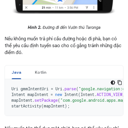
Hình 2.
Đường đi đến Vườn thú Taronga
Nếu không muốn trả phí cầu đường hoặc đi phà, bạn có
thể yêu cầu định tuyến sao cho cố gắng tránh những đặc
điểm đó.
Java
Kotlin
Uri
gmmIntentUri
=
Uri
.
parse
(
"google.navigation:q=
Intent
mapIntent
=
new
Intent
(
Intent
.
ACTION_VIEW
,
mapIntent
.
setPackage
(
"com.google.android.apps.maps
startActivity
(
mapIntent
);