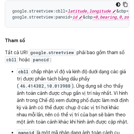
google.streetview:cbll=
latitude,longitude
&cbp=
0,
google.streetview:panoid=
id
&cbp
=0,bearing,0,zoom
Tham số
Tất cả URI
google.streetview
phải bao gồm tham số
cbll
hoặc
panoid
:
cbll
chấp nhận vĩ độ và kinh độ dưới dạng các giá
trị được phân tách bằng dấu phẩy
(
46.414382,10.013988
). Ứng dụng sẽ cho thấy
ảnh toàn cảnh được chụp gần vị trí này nhất. Vì hình
ảnh trong Chế độ xem đường phố được làm mới định
kỳ và ảnh có thể được chụp ở các vị trí hơi khác
nhau mỗi lần, nên có thể vị trí của bạn sẽ bám theo
một ảnh toàn cảnh khác khi hình ảnh được cập nhật.
panoid
là một mã nhận dạng ảnh toàn cảnh cụ