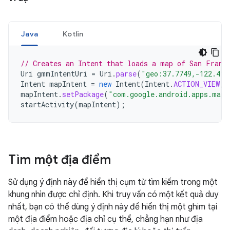
Java
Kotlin
// Creates an Intent that loads a map of San Franc
Uri
gmmIntentUri
=
Uri
.
parse
(
"geo:37.7749,-122.419
Intent
mapIntent
=
new
Intent
(
Intent
.
ACTION_VIEW
,
mapIntent
.
setPackage
(
"com.google.android.apps.maps
startActivity
(
mapIntent
);
Tìm một địa điểm
Sử dụng ý định này để hiển thị cụm từ tìm kiếm trong một
khung nhìn được chỉ định. Khi truy vấn có một kết quả duy
nhất, bạn có thể dùng ý định này để hiển thị một ghim tại
một địa điểm hoặc địa chỉ cụ thể, chẳng hạn như địa