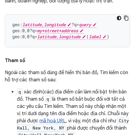
danh, doanh nghiệp, đối tượng địa lý hoặc thị trấn.
geo:
latitude,longitude
?q=
query
geo:0,0?q=
my+street+address
geo:0,0?q=
latitude,longitude
(
label
Tham số
Ngoài các tham số dùng để hiển thị bản đồ, Tìm kiếm còn
hỗ trợ các tham số sau:
q
xác định(các) địa điểm cần làm nổi bật trên bản
đồ. Tham số
q
là tham số bắt buộc đối với tất cả
các yêu cầu Tìm kiếm. Tham số này chấp nhận một
vị trí dưới dạng tên địa điểm hoặc địa chỉ. Chuỗi này
phải được
mã hoá URL
, vì vậy, một địa chỉ như
City
Hall, New York, NY
phải được chuyển đổi thành