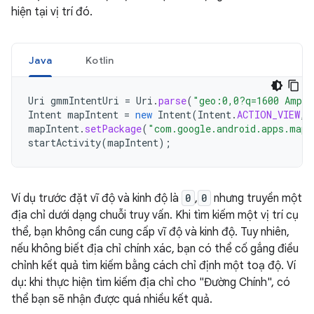
hiện tại vị trí đó.
Java
Kotlin
Uri
gmmIntentUri
=
Uri
.
parse
(
"geo:0,0?q=1600 Amphi
Intent
mapIntent
=
new
Intent
(
Intent
.
ACTION_VIEW
,
mapIntent
.
setPackage
(
"com.google.android.apps.maps
startActivity
(
mapIntent
);
Ví dụ trước đặt vĩ độ và kinh độ là
0
,
0
nhưng truyền một
địa chỉ dưới dạng chuỗi truy vấn. Khi tìm kiếm một vị trí cụ
thể, bạn không cần cung cấp vĩ độ và kinh độ. Tuy nhiên,
nếu không biết địa chỉ chính xác, bạn có thể cố gắng điều
chỉnh kết quả tìm kiếm bằng cách chỉ định một toạ độ. Ví
dụ: khi thực hiện tìm kiếm địa chỉ cho "Đường Chính", có
thể bạn sẽ nhận được quá nhiều kết quả.