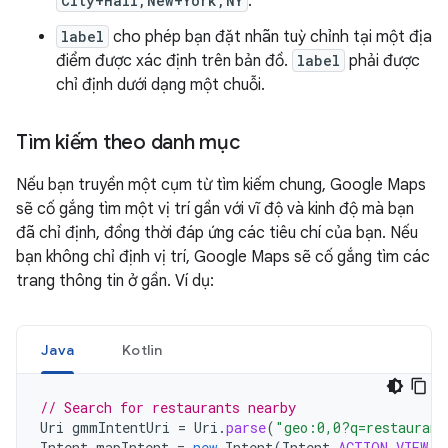
City+Hall,New+York,NY
.
label
cho phép bạn đặt nhãn tuỳ chỉnh tại một địa
điểm được xác định trên bản đồ.
label
phải được
chỉ định dưới dạng một chuỗi.
Tìm kiếm theo danh mục
Nếu bạn truyền một cụm từ tìm kiếm chung, Google Maps
sẽ cố gắng tìm một vị trí gần với vĩ độ và kinh độ mà bạn
đã chỉ định, đồng thời đáp ứng các tiêu chí của bạn. Nếu
bạn không chỉ định vị trí, Google Maps sẽ cố gắng tìm các
trang thông tin ở gần. Ví dụ:
Java
Kotlin
// Search for restaurants nearby
Uri
gmmIntentUri
=
Uri
.
parse
(
"geo:0,0?q=restaurant
Intent
mapIntent
=
new
Intent
(
Intent
.
ACTION_VIEW
,