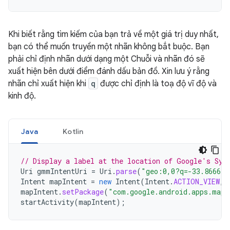
Khi biết rằng tìm kiếm của bạn trả về một giá trị duy nhất,
bạn có thể muốn truyền một nhãn không bắt buộc. Bạn
phải chỉ định nhãn dưới dạng một Chuỗi và nhãn đó sẽ
xuất hiện bên dưới điểm đánh dấu bản đồ. Xin lưu ý rằng
nhãn chỉ xuất hiện khi
q
được chỉ định là toạ độ vĩ độ và
kinh độ.
Java
Kotlin
// Display a label at the location of Google's Syd
Uri
gmmIntentUri
=
Uri
.
parse
(
"geo:0,0?q=-33.8666,1
Intent
mapIntent
=
new
Intent
(
Intent
.
ACTION_VIEW
,
mapIntent
.
setPackage
(
"com.google.android.apps.maps
startActivity
(
mapIntent
);