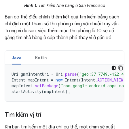
Hình 1.
Tìm kiếm Nhà hàng ở San Francisco
Bạn có thể điều chỉnh thêm kết quả tìm kiếm bằng cách
chỉ định một tham số thu phóng cùng với chuỗi truy vấn.
Trong ví dụ sau, việc thêm mức thu phóng là 10 sẽ cố
gắng tìm nhà hàng ở cấp thành phố thay vì ở gần đó.
Java
Kotlin
Uri
gmmIntentUri
=
Uri
.
parse
(
"geo:37.7749,-122.419
Intent
mapIntent
=
new
Intent
(
Intent
.
ACTION_VIEW
,
mapIntent
.
setPackage
(
"com.google.android.apps.maps
startActivity
(
mapIntent
);
Tìm kiếm vị trí
Khi bạn tìm kiếm một địa chỉ cụ thể, một ghim sẽ xuất