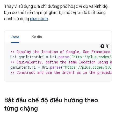
Thay vì sử dụng địa chỉ đường phố hoặc vĩ độ và kinh độ,
bạn có thể hiển thị một ghim tại một vị trí đã biết bằng
cách sử dụng
plus code
.
Java
Kotlin
// Display the location of Google, San Francisco u
Uri
gmmIntentUri
=
Uri
.
parse
(
"http://plus.codes/84
// Equivalently, define the same location using a 
gmmIntentUri
=
Uri
.
parse
(
"https://plus.codes/QJQ5
// Construct and use the Intent as in the precedin
Bắt đầu chế độ điều hướng theo
từng chặng