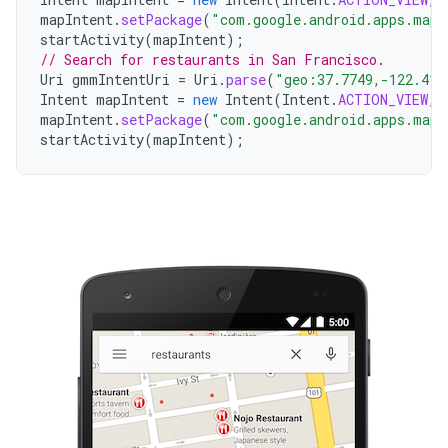
mapIntent
.
setPackage
(
"com.google.android.apps.maps
startActivity
(
mapIntent
);
// Search for restaurants in San Francisco.
Uri
gmmIntentUri
=
Uri
.
parse
(
"geo:37.7749,-122.419
Intent
mapIntent
=
new
Intent
(
Intent
.
ACTION_VIEW
,
mapIntent
.
setPackage
(
"com.google.android.apps.maps
startActivity
(
mapIntent
);