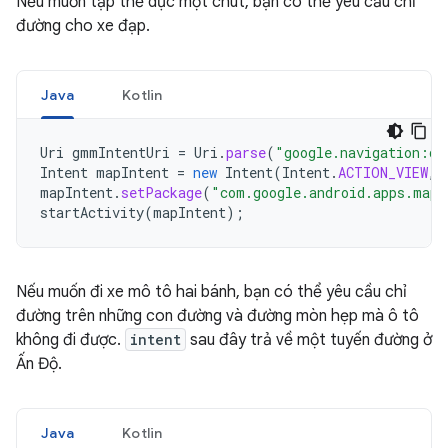
Nếu muốn tập thể dục một chút, bạn có thể yêu cầu chỉ
đường cho xe đạp.
Java
Kotlin
Uri
gmmIntentUri
=
Uri
.
parse
(
"google.navigation:q=
Intent
mapIntent
=
new
Intent
(
Intent
.
ACTION_VIEW
,
mapIntent
.
setPackage
(
"com.google.android.apps.maps
startActivity
(
mapIntent
);
Nếu muốn đi xe mô tô hai bánh, bạn có thể yêu cầu chỉ
đường trên những con đường và đường mòn hẹp mà ô tô
không đi được.
intent
sau đây trả về một tuyến đường ở
Ấn Độ.
Java
Kotlin