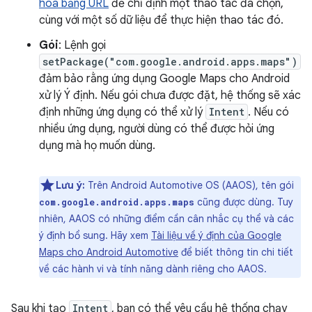
hoá bằng URL
để chỉ định một thao tác đã chọn,
cùng với một số dữ liệu để thực hiện thao tác đó.
Gói
: Lệnh gọi
setPackage("com.google.android.apps.maps")
đảm bảo rằng ứng dụng Google Maps cho Android
xử lý Ý định. Nếu gói chưa được đặt, hệ thống sẽ xác
định những ứng dụng có thể xử lý
Intent
. Nếu có
nhiều ứng dụng, người dùng có thể được hỏi ứng
dụng mà họ muốn dùng.
Lưu ý:
Trên Android Automotive OS (AAOS), tên gói
cũng được dùng. Tuy
com.google.android.apps.maps
nhiên, AAOS có những điểm cần cân nhắc cụ thể và các
ý định bổ sung. Hãy xem
Tài liệu về ý định của Google
Maps cho Android Automotive
để biết thông tin chi tiết
về các hành vi và tính năng dành riêng cho AAOS.
Sau khi tạo
Intent
, bạn có thể yêu cầu hệ thống chạy