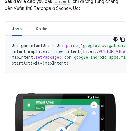
Sau đây là các yêu cầu
Intent
chỉ đường từng chặng
đến Vườn thú Taronga ở Sydney, Úc:
Java
Kotlin
Uri
gmmIntentUri
=
Uri
.
parse
(
"google.navigation:q=
Intent
mapIntent
=
new
Intent
(
Intent
.
ACTION_VIEW
,
mapIntent
.
setPackage
(
"com.google.android.apps.maps
startActivity
(
mapIntent
);