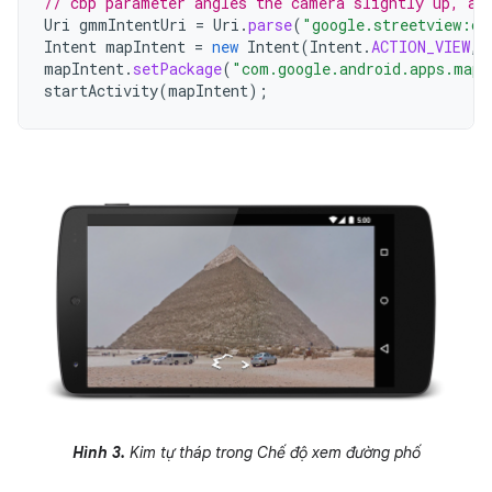
// cbp parameter angles the camera slightly up, an
Uri
gmmIntentUri
=
Uri
.
parse
(
"google.streetview:cb
Intent
mapIntent
=
new
Intent
(
Intent
.
ACTION_VIEW
,
mapIntent
.
setPackage
(
"com.google.android.apps.maps
startActivity
(
mapIntent
);
Hình 3.
Kim tự tháp trong Chế độ xem đường phố