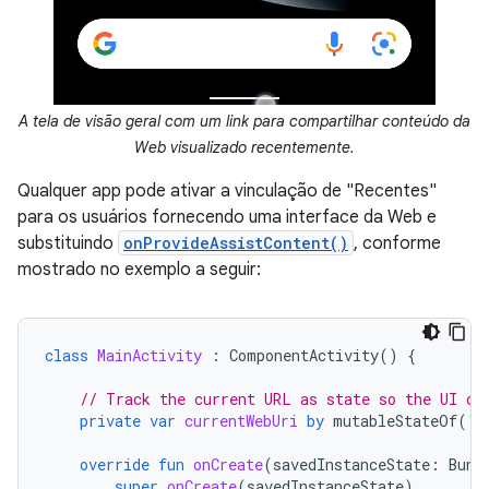
A tela de visão geral com um link para compartilhar conteúdo da
Web visualizado recentemente.
Qualquer app pode ativar a vinculação de "Recentes"
para os usuários fornecendo uma interface da Web e
substituindo
onProvideAssistContent()
, conforme
mostrado no exemplo a seguir:
class
MainActivity
:
ComponentActivity
()
{
// Track the current URL as state so the UI ca
private
var
currentWebUri
by
mutableStateOf
(
"h
override
fun
onCreate
(
savedInstanceState
:
Bund
super
.
onCreate
(
savedInstanceState
)