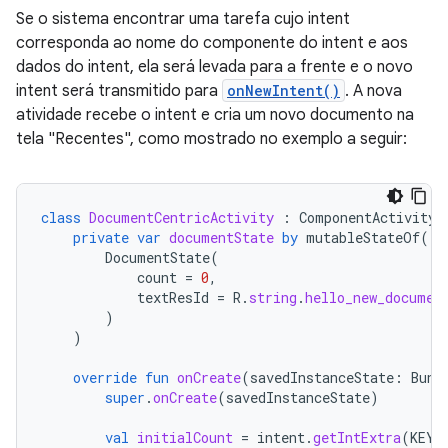
Se o sistema encontrar uma tarefa cujo intent
corresponda ao nome do componente do intent e aos
dados do intent, ela será levada para a frente e o novo
intent será transmitido para
onNewIntent()
. A nova
atividade recebe o intent e cria um novo documento na
tela "Recentes", como mostrado no exemplo a seguir:
class
DocumentCentricActivity
:
ComponentActivity
(
private
var
documentState
by
mutableStateOf
(
DocumentState
(
count
=
0
,
textResId
=
R
.
string
.
hello_new_documen
)
)
override
fun
onCreate
(
savedInstanceState
:
Bund
super
.
onCreate
(
savedInstanceState
)
val
initialCount
=
intent
.
getIntExtra
(
KEY_