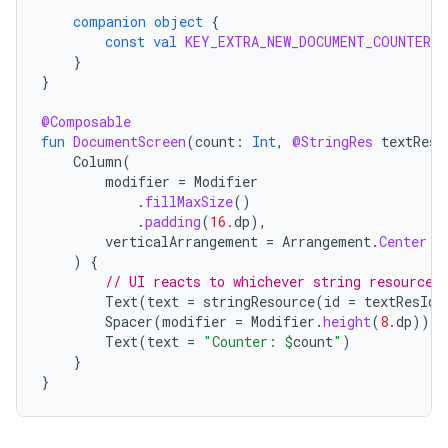
companion
object
{
const
val
KEY_EXTRA_NEW_DOCUMENT_COUNTER
=
}
}
@Composable
fun
DocumentScreen
(
count
:
Int
,
@StringRes
textResI
Column
(
modifier
=
Modifier
.
fillMaxSize
()
.
padding
(
16.
dp
),
verticalArrangement
=
Arrangement
.
Center
)
{
// UI reacts to whichever string resource 
Text
(
text
=
stringResource
(
id
=
textResId
)
Spacer
(
modifier
=
Modifier
.
height
(
8.
dp
))
Text
(
text
=
"Counter: 
$
count
"
)
}
}