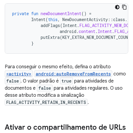
private
fun
newDocumentIntent
()
=
Intent
(
this
,
NewDocumentActivity
::
class
.
ja
addFlags
(
Intent
.
FLAG_ACTIVITY_NEW_DOC
android
.
content
.
Intent
.
FLAG_AC
putExtra
(
KEY_EXTRA_NEW_DOCUMENT_COUNTE
}
Para conseguir o mesmo efeito, defina o atributo
<activity>
android:autoRemoveFromRecents
como
false
. O valor padrão é
true
para atividades de
documentos e
false
para atividades regulares. O uso
desse atributo modifica a sinalização
FLAG_ACTIVITY_RETAIN_IN_RECENTS
.
Ativar o compartilhamento de URLs