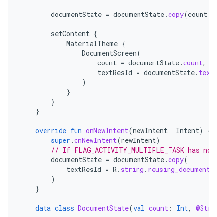
documentState
=
documentState
.
copy
(
count
=
setContent
{
MaterialTheme
{
DocumentScreen
(
count
=
documentState
.
count
,
textResId
=
documentState
.
text
)
}
}
}
override
fun
onNewIntent
(
newIntent
:
Intent
)
{
super
.
onNewIntent
(
newIntent
)
// If FLAG_ACTIVITY_MULTIPLE_TASK has not 
documentState
=
documentState
.
copy
(
textResId
=
R
.
string
.
reusing_document_
)
}
data
class
DocumentState
(
val
count
:
Int
,
@Stri