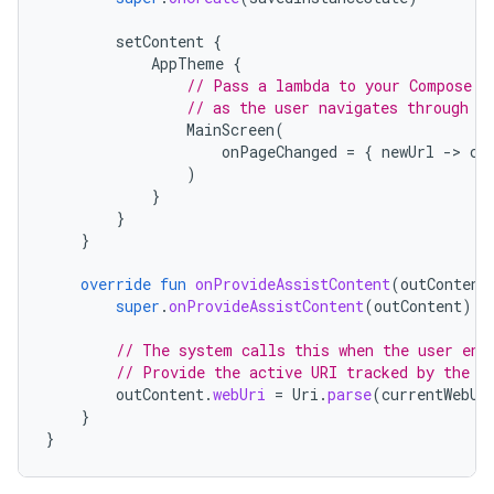
setContent
{
AppTheme
{
// Pass a lambda to your Compose U
// as the user navigates through y
MainScreen
(
onPageChanged
=
{
newUrl
-
>
cu
)
}
}
}
override
fun
onProvideAssistContent
(
outContent
super
.
onProvideAssistContent
(
outContent
)
// The system calls this when the user ent
// Provide the active URI tracked by the C
outContent
.
webUri
=
Uri
.
parse
(
currentWebUr
}
}