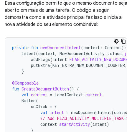
Essa configuração permite que o mesmo documento seja
aberto em mais de uma tarefa. O código a seguir
demonstra como a atividade principal faz isso e inicia a
nova atividade do seu elemento combinável:
private
fun
newDocumentIntent
(
context
:
Context
):
I
Intent
(
context
,
NewDocumentActivity
::
class
.
jav
addFlags
(
Intent
.
FLAG_ACTIVITY_NEW_DOCUMEN
putExtra
(
KEY_EXTRA_NEW_DOCUMENT_COUNTER
,
}
@Composable
fun
CreateDocumentButton
()
{
val
context
=
LocalContext
.
current
Button
(
onClick
=
{
val
intent
=
newDocumentIntent
(
context
// Add FLAG_ACTIVITY_MULTIPLE_TASK if
context
.
startActivity
(
intent
)
}