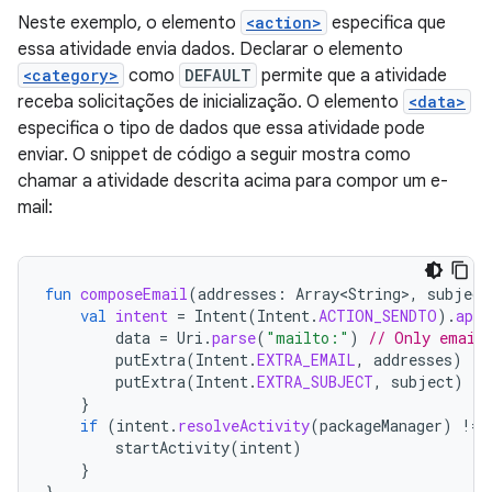
Neste exemplo, o elemento
<action>
especifica que
essa atividade envia dados. Declarar o elemento
<category>
como
DEFAULT
permite que a atividade
receba solicitações de inicialização. O elemento
<data>
especifica o tipo de dados que essa atividade pode
enviar. O snippet de código a seguir mostra como
chamar a atividade descrita acima para compor um e-
mail:
fun
composeEmail
(
addresses
:
Array<String>
,
subject
val
intent
=
Intent
(
Intent
.
ACTION_SENDTO
).
appl
data
=
Uri
.
parse
(
"mailto:"
)
// Only email 
putExtra
(
Intent
.
EXTRA_EMAIL
,
addresses
)
putExtra
(
Intent
.
EXTRA_SUBJECT
,
subject
)
}
if
(
intent
.
resolveActivity
(
packageManager
)
!=
startActivity
(
intent
)
}
}