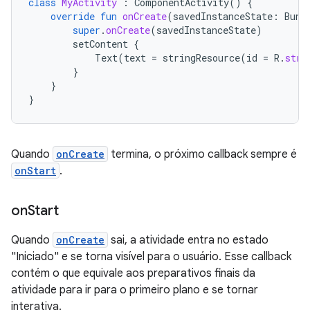
class
MyActivity
:
ComponentActivity
()
{
override
fun
onCreate
(
savedInstanceState
:
Bund
super
.
onCreate
(
savedInstanceState
)
setContent
{
Text
(
text
=
stringResource
(
id
=
R
.
stri
}
}
}
Quando
onCreate
termina, o próximo callback sempre é
onStart
.
on
Start
Quando
onCreate
sai, a atividade entra no estado
"Iniciado" e se torna visível para o usuário. Esse callback
contém o que equivale aos preparativos finais da
atividade para ir para o primeiro plano e se tornar
interativa.