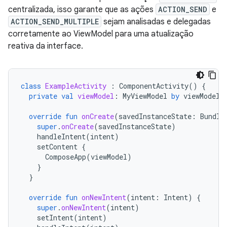
centralizada, isso garante que as ações
ACTION_SEND
e
ACTION_SEND_MULTIPLE
sejam analisadas e delegadas
corretamente ao ViewModel para uma atualização
reativa da interface.
class
ExampleActivity
:
ComponentActivity
()
{
private
val
viewModel
:
MyViewModel
by
viewModels
override
fun
onCreate
(
savedInstanceState
:
Bundle
super
.
onCreate
(
savedInstanceState
)
handleIntent
(
intent
)
setContent
{
ComposeApp
(
viewModel
)
}
}
override
fun
onNewIntent
(
intent
:
Intent
)
{
super
.
onNewIntent
(
intent
)
setIntent
(
intent
)