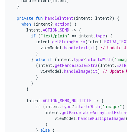
handleIntent
(
intent
)
}
private
fun
handleIntent
(
intent
:
Intent?)
{
when
(
intent
?.
action
)
{
Intent
.
ACTION_SEND
-
>
{
if
(
"text/plain"
==
intent
.
type
)
{
intent
.
getStringExtra
(
Intent
.
EXTRA_TEXT
)
viewModel
.
handleText
(
it
)
// Update UI 
}
}
else
if
(
intent
.
type
?.
startsWith
(
"image/
(
intent
.
getParcelableExtra
(
Intent
.
EXTRA_
viewModel
.
handleImage
(
it
)
// Update UI
}
}
}
Intent
.
ACTION_SEND_MULTIPLE
-
>
{
if
(
intent
.
type
?.
startsWith
(
"image/"
)
==
intent
.
getParcelableArrayListExtra
(
I
viewModel
.
handleMultipleImages
(
i
}
}
else
{