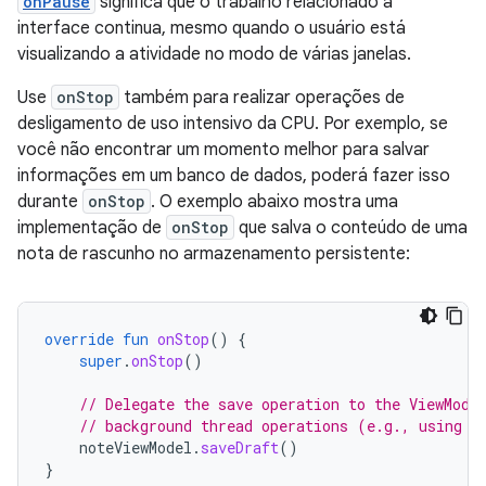
onPause
significa que o trabalho relacionado à
interface continua, mesmo quando o usuário está
visualizando a atividade no modo de várias janelas.
Use
onStop
também para realizar operações de
desligamento de uso intensivo da CPU. Por exemplo, se
você não encontrar um momento melhor para salvar
informações em um banco de dados, poderá fazer isso
durante
onStop
. O exemplo abaixo mostra uma
implementação de
onStop
que salva o conteúdo de uma
nota de rascunho no armazenamento persistente:
override
fun
onStop
()
{
super
.
onStop
()
// Delegate the save operation to the ViewMode
// background thread operations (e.g., using K
noteViewModel
.
saveDraft
()
}