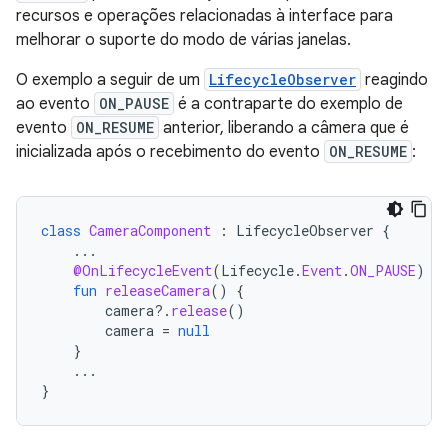
recursos e operações relacionadas à interface para
melhorar o suporte do modo de várias janelas.
O exemplo a seguir de um
LifecycleObserver
reagindo
ao evento
ON_PAUSE
é a contraparte do exemplo de
evento
ON_RESUME
anterior, liberando a câmera que é
inicializada após o recebimento do evento
ON_RESUME
:
class
CameraComponent
:
LifecycleObserver
{
...
@OnLifecycleEvent
(
Lifecycle
.
Event
.
ON_PAUSE
)
fun
releaseCamera
()
{
camera
?.
release
()
camera
=
null
}
...
}