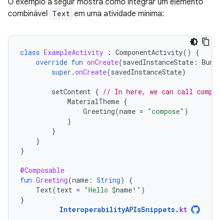
O exemplo a seguir mostra como integrar um elemento
combinável
Text
em uma atividade mínima:
class
ExampleActivity
:
ComponentActivity
()
{
override
fun
onCreate
(
savedInstanceState
:
Bund
super
.
onCreate
(
savedInstanceState
)
setContent
{
// In here, we can call compo
MaterialTheme
{
Greeting
(
name
=
"compose"
)
}
}
}
}
@Composable
fun
Greeting
(
name
:
String
)
{
Text
(
text
=
"Hello 
$
name
!"
)
}
InteroperabilityAPIsSnippets
.
kt