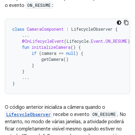
o evento
ON_RESUME
:
class
CameraComponent
:
LifecycleObserver
{
...
@OnLifecycleEvent
(
Lifecycle
.
Event
.
ON_RESUME
)
fun
initializeCamera
()
{
if
(
camera
==
null
)
{
getCamera
()
}
}
...
}
O código anterior inicializa a câmera quando o
LifecycleObserver
recebe o evento
ON_RESUME
. No
entanto, no modo de várias janelas, a atividade poderá
ficar completamente visível mesmo quando estiver no