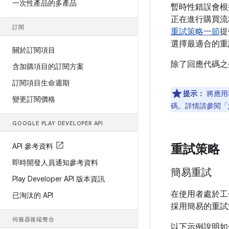
一次性產品的多產品
暫時性錯誤會根
正在進行購買流
訂閱
重試策略一節
提
選擇最適合的重
關於訂閱項目
除了回應代碼之
含加購項目的訂閱方案
訂閱項目生命週期
提示：
將應用程
變更訂閱價格
碼。詳情請參閱「
GOOGLE PLAY DEVELOPER API
API 參考資料
重試策略
即時開發人員通知參考資料
簡易重試
Play Developer API 版本資訊
在使用者處於工
已淘汰的 API
採用簡易的重試
伺服器後端整合
以下示例說明