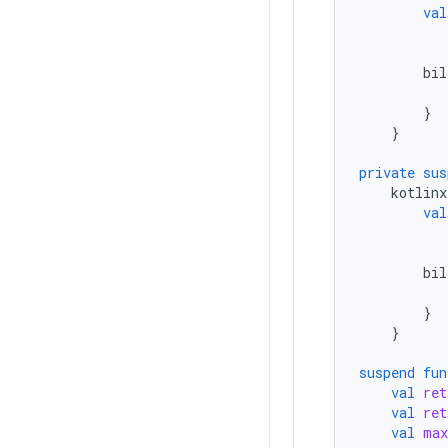
val
bil
}
}
private
sus
kotlinx
val
bil
}
}
suspend
fun
val
ret
val
ret
val
max