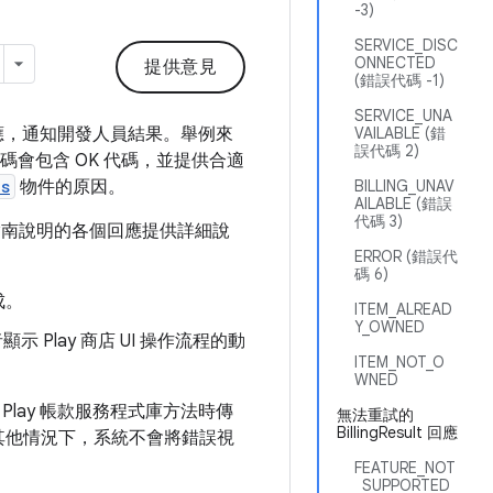
-3)
SERVICE_DISC
ONNECTED
提供意見
(錯誤代碼 -1)
SERVICE_UNA
應，通知開發人員結果。舉例來
VAILABLE (錯
誤代碼 2)
會包含 OK 代碼，並提供合適
ls
物件的原因。
BILLING_UNAV
AILABLE (錯誤
代碼 3)
南說明的各個回應提供詳細說
ERROR (錯誤代
碼 6)
成。
ITEM_ALREAD
Y_OWNED
示 Play 商店 UI 操作流程的動
ITEM_NOT_O
WNED
lay 帳款服務程式庫方法時傳
無法重試的
BillingResult 回應
其他情況下，系統不會將錯誤視
FEATURE_NOT
_SUPPORTED