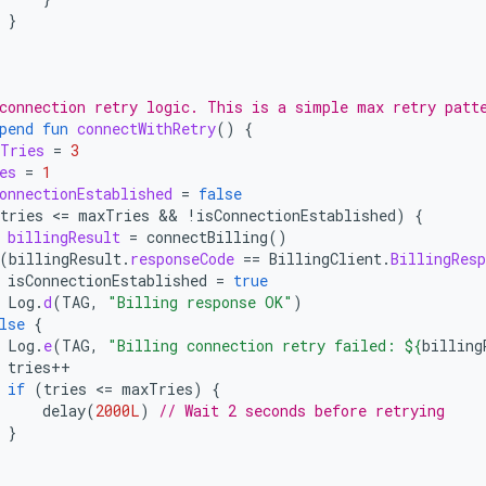
}
connection retry logic. This is a simple max retry patt
pend
fun
connectWithRetry
()
{
Tries
=
3
es
=
1
onnectionEstablished
=
false
tries
<
=
maxTries
 && 
!
isConnectionEstablished
)
{
billingResult
=
connectBilling
()
(
billingResult
.
responseCode
==
BillingClient
.
BillingResp
isConnectionEstablished
=
true
Log
.
d
(
TAG
,
"Billing response OK"
)
lse
{
Log
.
e
(
TAG
,
"Billing connection retry failed: 
${
billing
tries
++
if
(
tries
<
=
maxTries
)
{
delay
(
2000L
)
// Wait 2 seconds before retrying
}