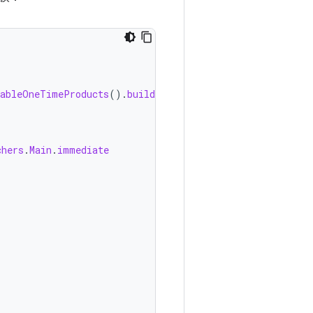
nableOneTimeProducts
().
build
())
chers
.
Main
.
immediate