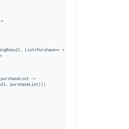
-
ingResult
,
List<Purchase>
>
=
purchaseList
-
ult
,
purchaseList
)))