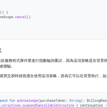
()
{
neScope
.
cancel
()
試
ay 帳款服務程式庫作業進行指數輪詢重試，因為這項策略是在背
者體驗。
購買交易時就很適合使用這項策略，因為它可以在背景執行，如
pend
fun
acknowledge
(
purchaseToken
:
String
):
BillingRes
.
coroutines
.
suspendCancellableCoroutine
{
continuation
-