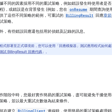
據不同的因素採用不同的重試策略，例如錯誤發生時使用者是否處
程)，或錯誤是在背景發生 (例如，您在
onResume
期間查詢使用
供了這些不同策略的範例，可重試的
BillingResult
回應
章節
試策略。
外，有些錯誤回應還包括用於偵錯及記錄的訊息。
式部署至正式環境前，您可以使用「回應模擬器」測試應用程式如何處理各種 Bi
測試 BillingResult 回應代碼
」。
作階段中時，您最好實作簡易的重試策略，盡可能避免干擾使用
策略，並以最大重試次數做為結束條件。
如何在建立
BillingClient
連線時，使用簡易的重試策略處理錯