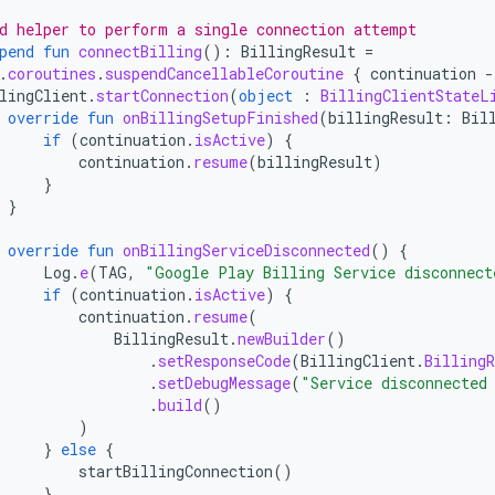
d helper to perform a single connection attempt
pend
fun
connectBilling
():
BillingResult
=
.
coroutines
.
suspendCancellableCoroutine
{
continuation
-
lingClient
.
startConnection
(
object
:
BillingClientStateL
override
fun
onBillingSetupFinished
(
billingResult
:
Bil
if
(
continuation
.
isActive
)
{
continuation
.
resume
(
billingResult
)
}
}
override
fun
onBillingServiceDisconnected
()
{
Log
.
e
(
TAG
,
"Google Play Billing Service disconnect
if
(
continuation
.
isActive
)
{
continuation
.
resume
(
BillingResult
.
newBuilder
()
.
setResponseCode
(
BillingClient
.
BillingR
.
setDebugMessage
(
"Service disconnected
.
build
()
)
}
else
{
startBillingConnection
()
}