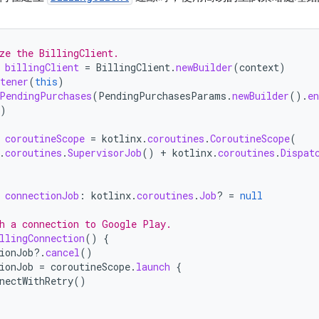
ze the BillingClient.
billingClient
=
BillingClient
.
newBuilder
(
context
)
tener
(
this
)
PendingPurchases
(
PendingPurchasesParams
.
newBuilder
().
e
)
coroutineScope
=
kotlinx
.
coroutines
.
CoroutineScope
(
.
coroutines
.
SupervisorJob
()
+
kotlinx
.
coroutines
.
Dispat
connectionJob
:
kotlinx
.
coroutines
.
Job
?
=
null
h a connection to Google Play.
llingConnection
()
{
ionJob
?.
cancel
()
ionJob
=
coroutineScope
.
launch
{
nectWithRetry
()