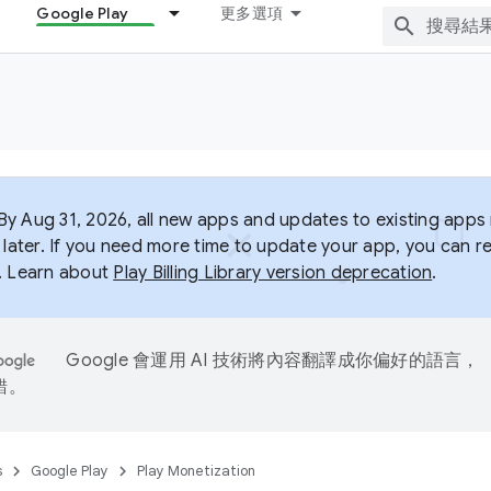
Google Play
更多選項
y Aug 31, 2026, all new apps and updates to existing apps m
 later. If you need more time to update your app, you can r
. Learn about
Play Billing Library version deprecation
.
Google 會運用 AI 技術將內容翻譯成你偏好的語言，
錯。
s
Google Play
Play Monetization