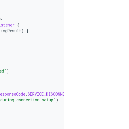
istener
{
lingResult
)
{
ed"
)
esponseCode
.
SERVICE_DISCONNECTED
)
 during connection setup"
)