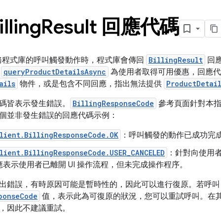
lling
Result 回應代碼
款服務程式庫的呼叫觸發動作時，程式庫會傳回
BillingResult
回
用
queryProductDetailsAsync
為使用者取得可用優惠，回應代碼
ails
物件，或是包含不同回應，指出無法提供
ProductDetai
碼皆表示發生錯誤。
BillingResponseCode
參考頁面針對本指
個並非發生錯誤的回應代碼示例：
lient.BillingResponseCode.OK
：呼叫觸發的動作已成功完
lient.BillingResponseCode.USER_CANCELED
：針對向使用者顯
表示使用者已離開 UI 操作流程，但未完成操作程序。
出錯誤，有時原因可能是暫時性的，因此可以進行復原。若呼叫 P
ponseCode
值，表示此為可復原的狀況，您可以重試呼叫。在
，因此不建議重試。