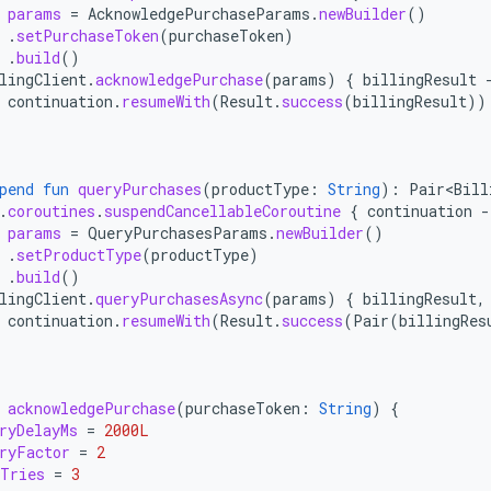
params
=
AcknowledgePurchaseParams
.
newBuilder
()
.
setPurchaseToken
(
purchaseToken
)
.
build
()
lingClient
.
acknowledgePurchase
(
params
)
{
billingResult
continuation
.
resumeWith
(
Result
.
success
(
billingResult
))
pend
fun
queryPurchases
(
productType
:
String
):
Pair<Bill
.
coroutines
.
suspendCancellableCoroutine
{
continuation
-
params
=
QueryPurchasesParams
.
newBuilder
()
.
setProductType
(
productType
)
.
build
()
lingClient
.
queryPurchasesAsync
(
params
)
{
billingResult
,
continuation
.
resumeWith
(
Result
.
success
(
Pair
(
billingRes
acknowledgePurchase
(
purchaseToken
:
String
)
{
ryDelayMs
=
2000L
ryFactor
=
2
Tries
=
3