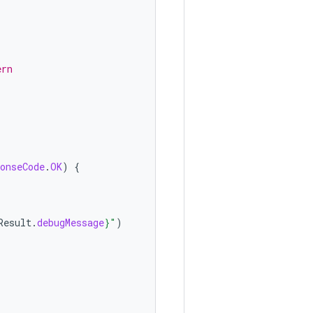
ern
onseCode
.
OK
)
{
Result
.
debugMessage
}
"
)