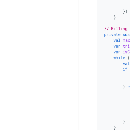
})
}
// Billing 
private
sus
val
max
var
tri
var
isC
while
(
val
if
}
e
}
}